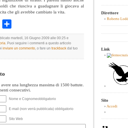
soldi che riusciva a guadagnare li giocava al
cita che gli avrebbe cambiato la vita.
Direttore
Roberto Lod
k
r
ail
WhatsApp
Condividi
bblicato martedì, 16 Giugno 2009 alle 00:25 e
oria
. Puoi seguire i commenti a questo articolo
oi
inviare un commento
, o fare un
trackback
dal tuo
Link
to
avere una lunghezza massima di 1500 battute.
nti consecutivi.
Nome e Cognomeobbligatorio
Sito
Accedi
E-mail (non verrà pubblicata) obbligatorio
Sito Web