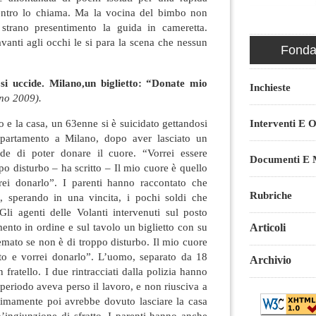
entro lo chiama. Ma la vocina del bimbo non
strano presentimento la guida in cameretta.
vanti agli occhi le si para la scena che nessun
Fondaz
si uccide. Milano,un biglietto: “Donate mio
Inchieste
no 2009).
Interventi E O
o e la casa, un 63enne si è suicidato gettandosi
partamento a Milano, dopo aver lasciato un
ede di poter donare il cuore. “Vorrei essere
Documenti E M
po disturbo – ha scritto – Il mio cuore è quello
rei donarlo”. I parenti hanno raccontato che
Rubriche
, sperando in una vincita, i pochi soldi che
Gli agenti delle Volanti intervenuti sul posto
ento in ordine e sul tavolo un biglietto con su
Articoli
remato se non è di troppo disturbo. Il mio cuore
to e vorrei donarlo”. L’uomo, separato da 18
Archivio
 fratello. I due rintracciati dalla polizia hanno
 periodo aveva perso il lavoro, e non riusciva a
ltimamente poi avrebbe dovuto lasciare la casa
’ingiunzione di sfratto. I parenti hanno anche