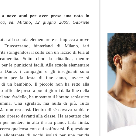
a a nove anni per aver preso una nota in
ica, ed. Milano, 12 giugno 2009, Gabriele
tta alla scuola elementare e si impicca a nove
Truccazzano, hinterland di Milano,
ieri
ita stringendosi il collo con un laccio di tela al
cameretta. Sotto choc la cittadina, mentre
er le punizioni facili. Alla scuola elementare
 via Dante, i compagni e gli insegnanti sono
ronto per la festa di fine anno, invece si
e di un bambino. Il piccolo non ha retto alla
 ufficiale preso a pochi giorni dalla fine della
l suo fardello, ha mostrato il libretto scolastico
amma. Una sgridata, ma nulla di più. Tutto
 Ma non era così. Dentro di sé covava rabbia e
ato ripreso davanti alla classe. Ha aspettato che
 per mettere in atto il suo piano: farla finita.
cerca qualcosa con cui soffocarsi. È questione
 è allontanata di pochi isolati per una rapida