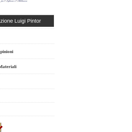
ione Luigi Pintor
pinioni
ateriali