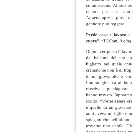
commissione. Al suo ri
risuona per casa. Uno 
Appena apre la porta, da
genitore può reggere.
Perde casa e lavoro e 
cuore”.
(TGCom, 9 giug
Dopo aver perso il lavor
dal balcone del suo ap
biglietto nel quale chi
cremato se non è di trop
di un giovanotto e vor
l’uomo giocava al lotto
riusciva a guadagnare. 
hanno trovato l’appartam
scritto: “Vorrei essere c
è quello di un giovanot
anni aveva un figlio e un
spiegato che nell’ultimo
trovarne uno stabile. U
dove si trovava dopo un