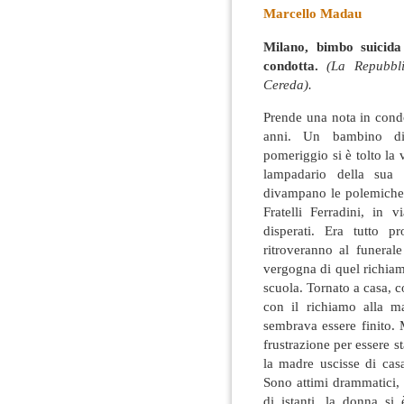
Marcello Madau
Milano, bimbo suicid
condotta.
(La Repubbl
Cereda).
Prende una nota in condo
anni. Un bambino di 
pomeriggio si è tolto la v
lampadario della sua 
divampano le polemiche p
Fratelli Ferradini, in
disperati. Era tutto p
ritroveranno al funeral
vergogna di quel richiamo
scuola. Tornato a casa, co
con il richiamo alla m
sembrava essere finito.
frustrazione per essere st
la madre uscisse di casa
Sono attimi drammatici, 
di istanti, la donna si