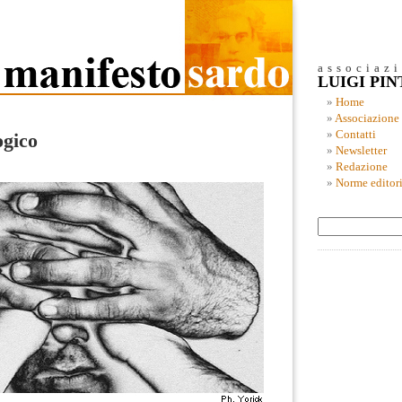
associaz
LUIGI PI
Home
Associazione
Contatti
ogico
Newsletter
Redazione
Norme editori