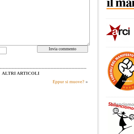
----------------------------------------------------------
ALTRI ARTICOLI
Eppur si muove?
»