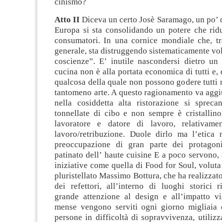
cinismo?
Atto II
Diceva un certo Josè Saramago, un po’ 
Europa si sta consolidando un potere che ridu
consumatori. In una cornice mondiale che, tra
generale, sta distruggendo sistematicamente vol
coscienze”. E’ inutile nascondersi dietro un 
cucina non è alla portata economica di tutti e,
qualcosa della quale non possono godere tutti 
tantomeno arte. A questo ragionamento va aggiu
nella cosiddetta alta ristorazione si sprec
tonnellate di cibo e non sempre è cristallino
lavoratore e datore di lavoro, relativame
lavoro/retribuzione. Duole dirlo ma l’etica
preoccupazione di gran parte dei protagon
patinato dell’ haute cuisine E a poco servono, 
iniziative come quella di Food for Soul, voluta 
pluristellato Massimo Bottura, che ha realizzato
dei refettori, all’interno di luoghi storici ri
grande attenzione al design e all’impatto vi
mense vengono serviti ogni giorno migliaia d
persone in difficoltà di sopravvivenza, utili