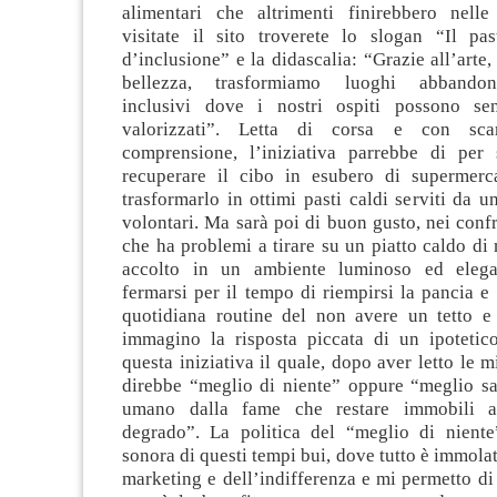
alimentari che altrimenti finirebbero nelle
visitate il sito troverete lo slogan “Il p
d’inclusione” e la didascalia: “Grazie all’arte,
bellezza, trasformiamo luoghi abbando
inclusivi dove i nostri ospiti possono sen
valorizzati”. Letta di corsa e con sca
comprensione, l’iniziativa parrebbe di per 
recuperare il cibo in esubero di supermercat
trasformarlo in ottimi pasti caldi serviti da un
volontari. Ma sarà poi di buon gusto, nei conf
che ha problemi a tirare su un piatto caldo di 
accolto in un ambiente luminoso ed eleg
fermarsi per il tempo di riempirsi la pancia e 
quotidiana routine del non avere un tetto 
immagino la risposta piccata di un ipotetico
questa iniziativa il quale, dopo aver letto le m
direbbe “meglio di niente” oppure “meglio sa
umano dalla fame che restare immobili a
degrado”. La politica del “meglio di nient
sonora di questi tempi bui, dove tutto è immolat
marketing e dell’indifferenza e mi permetto d