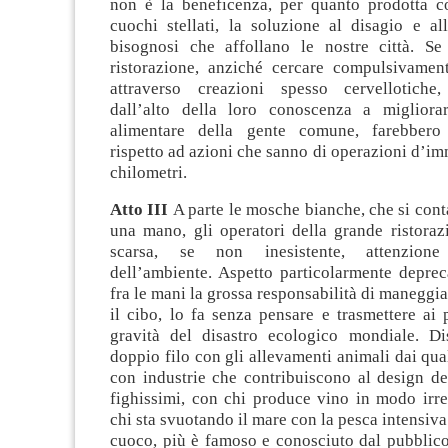
non è la beneficenza, per quanto prodotta co
cuochi stellati, la soluzione al disagio e al
bisognosi che affollano le nostre città. Se
ristorazione, anziché cercare compulsivament
attraverso creazioni spesso cervellotiche,
dall’alto della loro conoscenza a migliora
alimentare della gente comune, farebbero
rispetto ad azioni che sanno di operazioni d’i
chilometri.
Atto III
A parte le mosche bianche, che si conta
una mano, gli operatori della grande ristora
scarsa, se non inesistente, attenzion
dell’ambiente. Aspetto particolarmente deprec
fra le mani la grossa responsabilità di maneggia
il cibo, lo fa senza pensare e trasmettere ai p
gravità del disastro ecologico mondiale. Di
doppio filo con gli allevamenti animali dai qual
con industrie che contribuiscono al design dei
fighissimi, con chi produce vino in modo irre
chi sta svuotando il mare con la pesca intensiva
cuoco, più è famoso e conosciuto dal pubblico