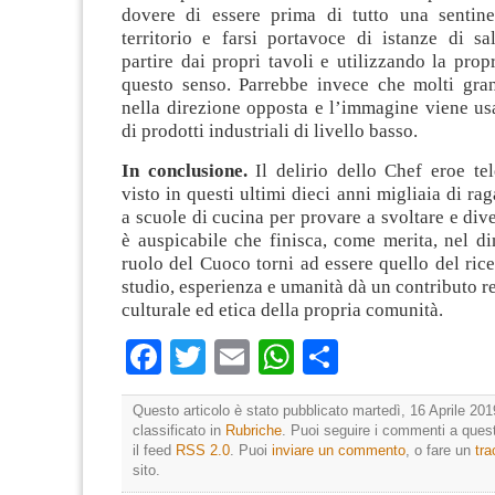
dovere di essere prima di tutto una sentine
territorio e farsi portavoce di istanze di sa
partire dai propri tavoli e utilizzando la pro
questo senso. Parrebbe invece che molti gr
nella direzione opposta e l’immagine viene usa
di prodotti industriali di livello basso.
In conclusione.
Il delirio dello Chef eroe tel
visto in questi ultimi dieci anni migliaia di rag
a scuole di cucina per provare a svoltare e dive
è auspicabile che finisca, come merita, nel di
ruolo del Cuoco torni ad essere quello del ric
studio, esperienza e umanità dà un contributo re
culturale ed etica della propria comunità.
Facebook
Twitter
Email
WhatsApp
Condividi
Questo articolo è stato pubblicato martedì, 16 Aprile 201
classificato in
Rubriche
. Puoi seguire i commenti a quest
il feed
RSS 2.0
. Puoi
inviare un commento
, o fare un
tr
sito.