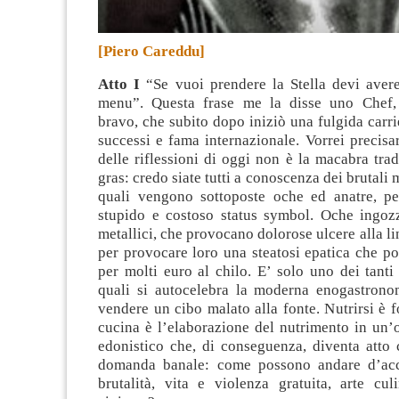
[Piero Careddu]
Atto I
“Se vuoi prendere la Stella devi avere
menu”. Questa frase me la disse uno Chef, 
bravo, che subito dopo iniziò una fulgida carrie
successi e fama internazionale
. Vorrei precisa
delle riflessioni di oggi non è la macabra trad
gras: credo siate tutti a conoscenza dei brutali 
quali vengono sottoposte oche ed anatre, p
stupido e costoso status symbol. Oche ingoz
metallici, che provocano dolorose ulcere alla li
per provocare loro una steatosi epatica che p
per molti euro al chilo. E’ solo uno dei tanti
quali si autocelebra la moderna enogastrono
vendere un cibo malato alla fonte. Nutrirsi è fo
cucina è l’elaborazione del nutrimento in un’o
edonistico che, di conseguenza, diventa atto 
domanda banale: come possono andare d’acc
brutalità, vita e violenza gratuita, arte cul