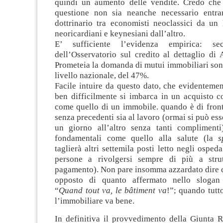
quindi un aumento delle vendite. Credo che 
questione non sia neanche necessario entrar
dottrinario tra economisti neoclassici da un 
neoricardiani e keynesiani dall’altro.
E’ sufficiente l’evidenza empirica: s
dell’Osservatorio sul credito al dettaglio di
Prometeia la domanda di mutui immobiliari sono
livello nazionale, del 47%.
Facile intuire da questo dato, che evidenteme
ben difficilmente si imbarca in un acquisto c
come quello di un immobile. quando è di front
senza precedenti sia al lavoro (ormai si può ess
un giorno all’altro senza tanti complimenti)
fondamentali come quello alla salute (la
s
taglierà altri settemila posti letto negli osped
persone a rivolgersi sempre di più a strut
pagamento). Non pare insomma azzardato dire c
opposto di quanto affermato nello slogan 
“
Quand tout va, le bâtiment va
!”; quando tutt
l’immobiliare va bene.
In definitiva il provvedimento della Giunta R