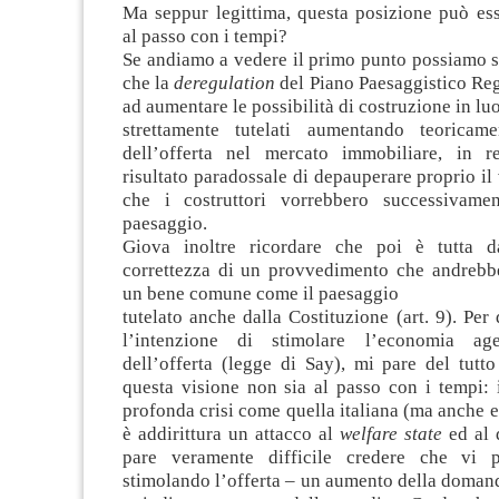
Ma seppur legittima, questa posizione può ess
al passo con i tempi?
Se andiamo a vedere il primo punto possiamo s
che la
deregulation
del Piano Paesaggistico Re
ad aumentare le possibilità di costruzione in lu
strettamente tutelati aumentando teoricame
dell’offerta nel mercato immobiliare, in re
risultato paradossale di depauperare proprio il
che i costruttori vorrebbero successivamen
paesaggio.
Giova inoltre ricordare che poi è tutta da
correttezza di un provvedimento che andrebbe
un bene comune come il paesaggio
tutelato anche dalla Costituzione (art. 9). Per
l’intenzione di stimolare l’economia ag
dell’offerta (legge di Say), mi pare del tutt
questa visione non sia al passo con i tempi: 
profonda crisi come quella italiana (ma anche 
è addirittura un attacco al
welfare state
ed al 
pare veramente difficile credere che vi 
stimolando l’offerta – un aumento della doman