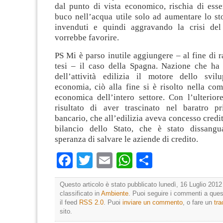
dal punto di vista economico, rischia di esse
buco nell’acqua utile solo ad aumentare lo st
invenduti e quindi aggravando la crisi del
vorrebbe favorire.
PS Mi è parso inutile aggiungere – al fine di r
tesi – il caso della Spagna. Nazione che ha f
dell’attività edilizia il motore dello svi
economia, ciò alla fine si è risolto nella com
economica dell’intero settore. Con l’ulterior
risultato di aver trascinato nel baratro p
bancario, che all’edilizia aveva concesso credit
bilancio dello Stato, che è stato dissangu
speranza di salvare le aziende di credito.
Facebook
Twitter
Email
WhatsApp
Condividi
Questo articolo è stato pubblicato lunedì, 16 Luglio 2012
classificato in
Ambiente
. Puoi seguire i commenti a quest
il feed
RSS 2.0
. Puoi
inviare un commento
, o fare un
tr
sito.