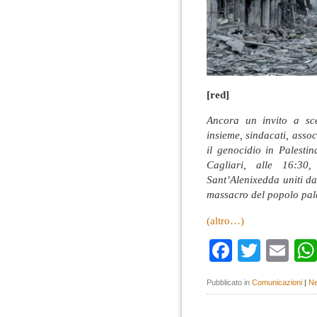
[red]
Ancora un invito a sce
insieme, sindacati, associ
il genocidio in Palest
Cagliari, alle 16:30
Sant’Alenixedda uniti da
massacro del popolo pale
(altro…)
Faceboo
Twitte
Em
Pubblicato in
Comunicazioni
|
Ne