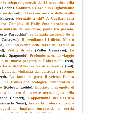
re lo sciopero generale del 29 novembre della
o Loddo)
,
Conflitto a Gaza e in Cisgiordania:
i sardi
(red),
Il boccone amaro della svolta
Pintori),
Normale a chi? A Cagliari sarà
ndra Complex di Holly Smale tradotto da
a fantasia del desiderio, ponte tra passato,
erto Paracchini)
Sa famada invasioni de is
 Canavese),
Riprendiamoci i diritti, Marco
ed),
Sull’intervento delle forze dell’ordine al
ed),
Vestite di vita
(Valter Canavese),
Lo
deo Spagnuolo),
Profondo nero, un viaggio
ale nel nuovo progetto di Roberto Pili
(red),
 festa dell’Alleanza Verdi e Sinistra
(red),
a Bologna, vigilanza democratica e sostegno
red),
Lasciamo da parte il veleno, l’unica
re una transizione ecologica democratica è
do
(Roberto Loddo),
Bocciato il progetto di
aica in area d’interesse archeologico nella
fano Deliperi),
L’opportunità del Registro
iancarlo Nonis),
Arriva la pretesa soluzione
ogetti di impianti energetici, la corsia