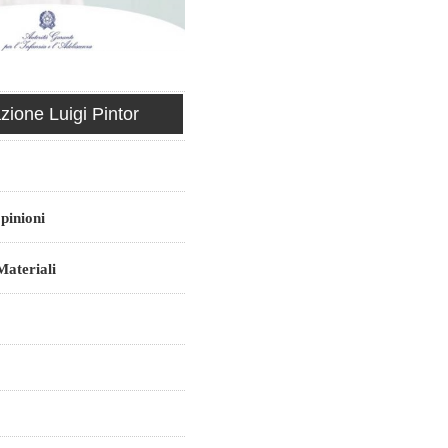
ione Luigi Pintor
pinioni
ateriali