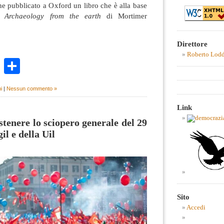
ene pubblicato a Oxford un libro che è alla base
a:
Archaeology from the earth
di Mortimer
Direttore
Roberto Lod
k
r
ail
WhatsApp
Condividi
i
|
Nessun commento »
Link
stenere lo sciopero generale del 29
l e della Uil
Sito
Accedi