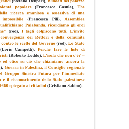
grandi
(Stefano Deliperi),
Blindati nel palazzo
olontà popolare
(Francesco Casula),
The
della ricerca smaniosa e ossessiva di una
impossibile
(Francesca Pili),
Assemblea
ualifichiamo Palabanda, ricordiamo gli eroi
ne”
(red),
I tagli colpiscono tutti. L’invito
 convergenza dei Rettori e della comunità
 contro le scelte del Governo
(red),
Lo Stato
Loris Campetti),
Perché fare le liste di
risti
(Roberto Loddo),
L’isola che non c’è? –
co ed etico su ciò che chiamiamo ancora la
a),
Guerra in Palestina, il Consiglio regionale
l Gruppo Sinistra Futura per l’immediato
 e il riconoscimento dello Stato palestinese
660 spiegato ai cittadini
(Cristiano Sabino).