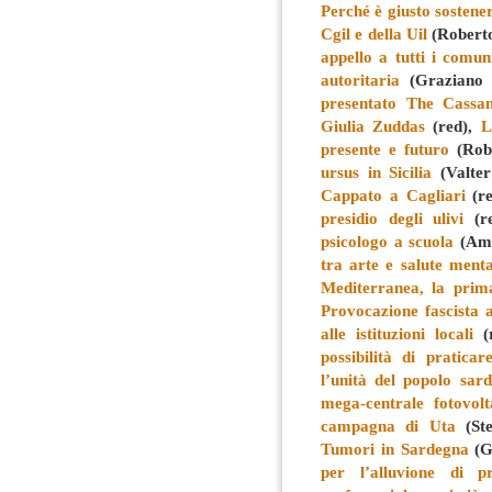
Perché è giusto sostene
Cgil e della Uil
(Robert
appello a tutti i comun
autoritaria
(Graziano 
presentato The Cassa
Giulia Zuddas
(red),
L
presente e futuro
(Rob
ursus in Sicilia
(Valter
Cappato a Cagliari
(r
presidio degli ulivi
(r
psicologo a scuola
(Ame
tra arte e salute ment
Mediterranea, la prima
Provocazione fascista 
alle istituzioni locali
(
possibilità di pratica
l’unità del popolo sar
mega-centrale fotovolt
campagna di Uta
(Ste
Tumori in Sardegna
(G
per l’alluvione di pr