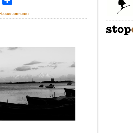
k
r
ail
WhatsApp
Condividi
Nessun commento »
i