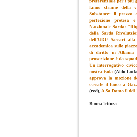
preferenziale per i più 
fanno strame della v
Substance: il prezzo 
perfezione pretesa e 
Natzionale Sarda: “Riq
della Sarda Rivolutzio
dell’UDU Sassari alla
accademica sulle piazze
di diritto in Albania
(
proscrizione è da squad
Un interrogativo civi
nostra isola
(Aldo Lott
approva la mozione de
cessate il fuoco a Gaza
(red),
A Sa Domo il ddl 1
Buona lettura