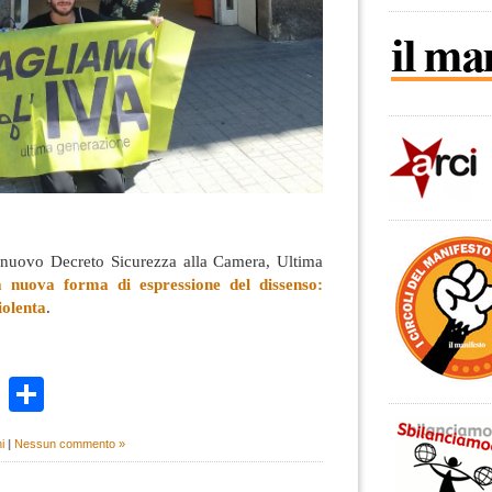
 nuovo Decreto Sicurezza alla Camera, Ultima
 nuova forma di espressione del dissenso:
iolenta
.
k
r
ail
WhatsApp
Condividi
i
|
Nessun commento »