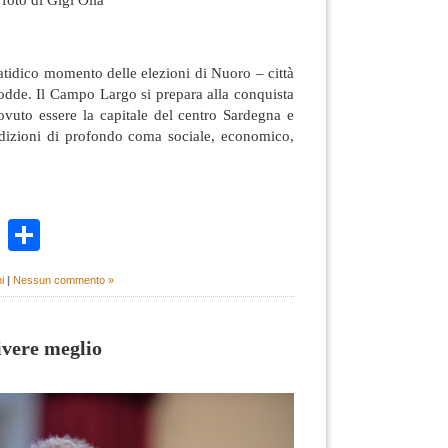
fatidico momento delle elezioni di Nuoro – città
Todde. Il Campo Largo si prepara alla conquista
ovuto essere la capitale del centro Sardegna e
dizioni di profondo coma sociale, economico,
k
r
ail
WhatsApp
Condividi
i
|
Nessun commento »
ivere meglio