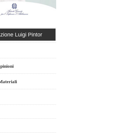
ione Luigi Pintor
pinioni
ateriali