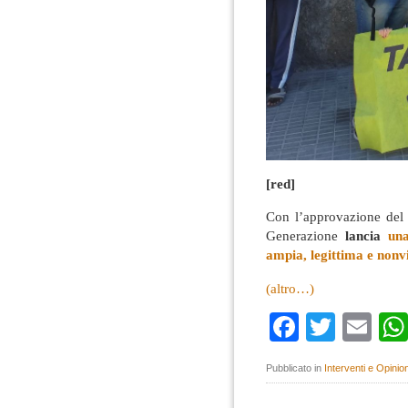
[red]
Con l’approvazione del
Generazione
lancia
una
ampia, legittima e nonv
(altro…)
Faceboo
Twitte
Em
Pubblicato in
Interventi e Opinion