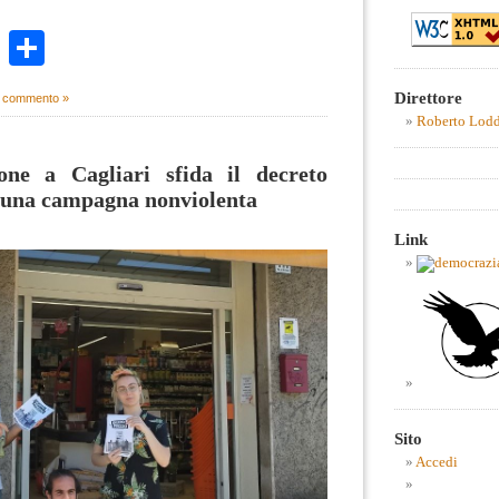
k
r
ail
WhatsApp
Condividi
Direttore
 commento »
Roberto Lod
one a Cagliari sfida il decreto
a una campagna nonviolenta
Link
Sito
Accedi