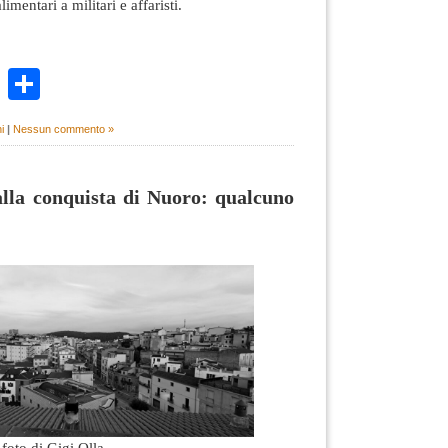
limentari a militari e affaristi.
k
r
ail
WhatsApp
Condividi
i
|
Nessun commento »
lla conquista di Nuoro: qualcuno
foto di Gigi Olla