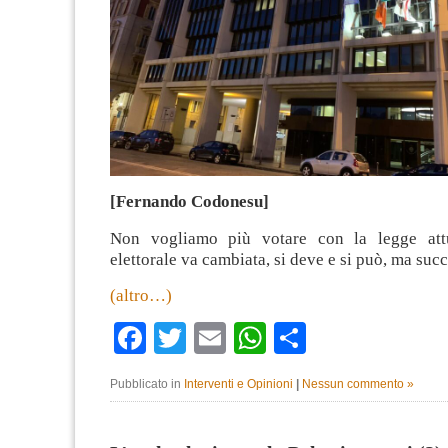
[Fernando Codonesu]
Non vogliamo più votare con la legge att
elettorale va cambiata, si deve e si può, ma su
(altro…)
Facebook
Twitter
Email
WhatsApp
Condividi
Pubblicato in
Interventi e Opinioni
|
Nessun commento »