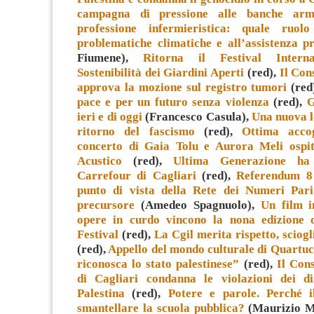
campagna di pressione alle banche arm
professione infermieristica: quale ruolo
problematiche climatiche e all’assistenza p
Fiumene),
Ritorna il Festival Interna
Sostenibilità dei Giardini Aperti
(red),
Il Con
approva la mozione sul registro tumori
(red
pace e per un futuro senza violenza
(red),
G
ieri e di oggi
(Francesco Casula),
Una nuova l
ritorno del fascismo
(red),
Ottima acco
concerto di Gaia Tolu e Aurora Meli ospit
Acustico
(red),
Ultima Generazione ha 
Carrefour di Cagliari
(red),
Referendum 8 
punto di vista della Rete dei Numeri Pari
precursore
(Amedeo Spagnuolo),
Un film i
opere in curdo vincono la nona edizione 
Festival
(red),
La Cgil merita rispetto, sciog
(red),
Appello del mondo culturale di Quartuc
riconosca lo stato palestinese”
(red),
Il Con
di Cagliari condanna le violazioni dei di
Palestina
(red),
Potere e parole. Perché i
smantellare la scuola pubblica?
(Maurizio M