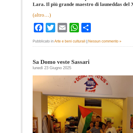
Lara. Il più grande maestro di launeddas del
(altro…)
Facebook
Twitter
Email
WhatsApp
Condividi
Pubblicato in
Arte e beni culturali
|
Nessun commento »
Sa Domo veste Sassari
lunedì 23 Giugno 2025