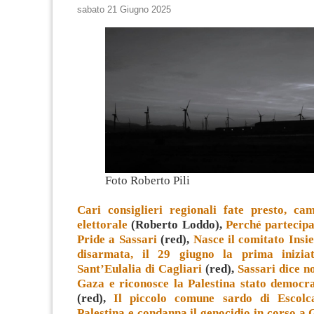
sabato 21 Giugno 2025
Foto Roberto Pili
Cari consiglieri regionali fate presto, ca
elettorale
(Roberto Loddo),
Perché partecip
Pride a Sassari
(red),
Nasce il comitato Insi
disarmata, il 29 giugno la prima inizia
Sant’Eulalia di Cagliari
(red),
Sassari dice n
Gaza e riconosce la Palestina stato democr
(red),
Il piccolo comune sardo di Escolc
Palestina e condanna il genocidio in corso a