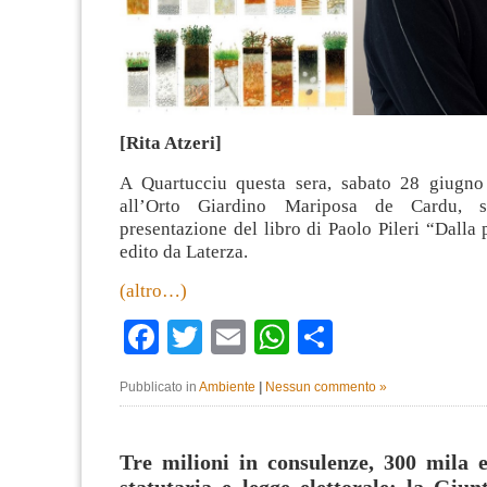
[Rita Atzeri]
A Quartucciu questa sera, sabato 28 giugno
all’Orto Giardino Mariposa de Cardu, s
presentazione del libro di Paolo Pileri “Dalla 
edito da Laterza.
(altro…)
Facebook
Twitter
Email
WhatsApp
Condividi
Pubblicato in
Ambiente
|
Nessun commento »
Tre milioni in consulenze, 300 mila 