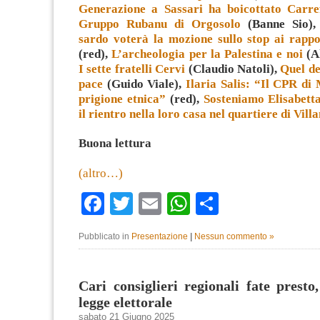
Generazione a Sassari ha boicottato Carre
Gruppo Rubanu di Orgosolo
(Banne Sio)
sardo voterà la mozione sullo stop ai rappo
(red),
L’archeologia per la Palestina e noi
(Al
I sette fratelli Cervi
(Claudio Natoli),
Quel d
pace
(Guido Viale),
Ilaria Salis: “Il CPR d
prigione etnica”
(red),
Sosteniamo Elisabett
il rientro nella loro casa nel quartiere di Vill
Buona lettura
(altro…)
Facebook
Twitter
Email
WhatsApp
Condividi
Pubblicato in
Presentazione
|
Nessun commento »
Cari consiglieri regionali fate presto
legge elettorale
sabato 21 Giugno 2025