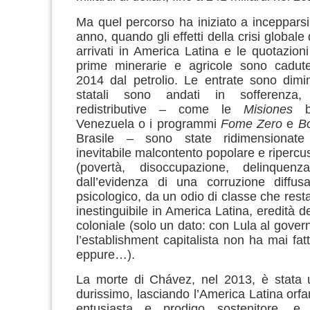
Ma quel percorso ha iniziato a incepparsi
anno, quando gli effetti della crisi global
arrivati in America Latina e le quotazioni
prime minerarie e agricole sono cadute
2014 dal petrolio. Le entrate sono diminu
statali sono andati in sofferenza, 
redistributive – come le
Misiones
Venezuela o i programmi
Fome Zero
e
Bo
Brasile – sono state ridimensionat
inevitabile malcontento popolare e ripercus
(povertà, disoccupazione, delinquenz
dall’evidenza di una corruzione diffusa
psicologico, da un odio di classe che rest
inestinguibile in America Latina, eredità 
coloniale (solo un dato: con Lula al gover
l’establishment capitalista non ha mai fatto 
eppure…).
La morte di Chávez, nel 2013, è stata u
durissimo, lasciando l’America Latina orfa
entusiasta e prodigo sostenitore, e 