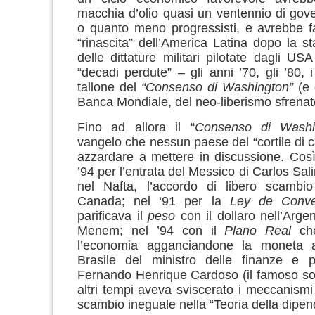
macchia d’olio quasi un ventennio di gover
o quanto meno progressisti, e avrebbe fa
“rinascita” dell’America Latina dopo la s
delle dittature militari pilotate dagli US
“decadi perdute” – gli anni ’70, gli ’80, i
tallone del
“Consenso di Washington”
(e 
Banca Mondiale, del neo-liberismo sfrenat
Fino ad allora il “
Consenso di Washi
vangelo che nessun paese del “cortile di c
azzardare a mettere in discussione. Così
’94 per l’entrata del Messico di Carlos Sal
nel Nafta, l’accordo di libero scamb
Canada; nel ‘91 per la
Ley de Conver
parificava il
peso
con il dollaro nell’Arge
Menem; nel ’94 con il
Plano Real
ch
l’economia agganciandone la moneta a
Brasile del ministro delle finanze e p
Fernando Henrique Cardoso (il famoso so
altri tempi aveva sviscerato i meccanismi 
scambio ineguale nella “Teoria della dipe