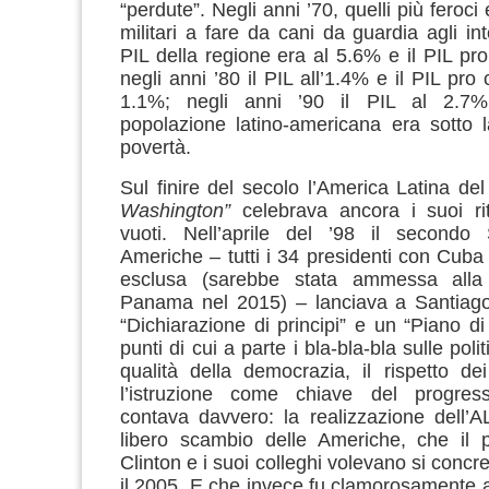
“perdute”. Negli anni ’70, quelli più feroci
militari a fare da cani da guardia agli in
PIL della regione era al 5.6% e il PIL pro
negli anni ’80 il PIL all’1.4% e il PIL pr
1.1%; negli anni ’90 il PIL al 2.7%
popolazione latino-americana era sotto l
povertà.
Sul finire del secolo l’America Latina de
Washington”
celebrava ancora i suoi ri
vuoti. Nell’aprile del ’98 il secondo
Americhe – tutti i 34 presidenti con Cu
esclusa (sarebbe stata ammessa alla
Panama nel 2015) – lanciava a Santiago
“Dichiarazione di principi” e un “Piano di
punti di cui a parte i bla-bla-bla sulle polit
qualità della democrazia, il rispetto dei 
l’istruzione come chiave del progres
contava davvero: la realizzazione dell’A
libero scambio delle Americhe, che il p
Clinton e i suoi colleghi volevano si concr
il 2005. E che invece fu clamorosamente a