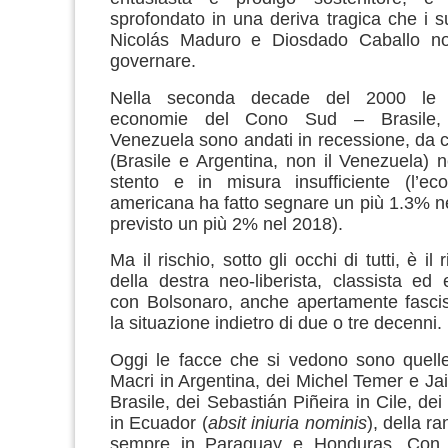
sprofondato in una deriva tragica che i s
Nicolás Maduro e Diosdado Caballo no
governare.
Nella seconda decade del 2000 le tr
economie del Cono Sud – Brasile, 
Venezuela sono andati in recessione, da c
(Brasile e Argentina, non il Venezuela)
stento e in misura insufficiente (l’eco
americana ha fatto segnare un più 1.3% n
previsto un più 2% nel 2018).
Ma il rischio, sotto gli occhi di tutti, è il 
della destra neo-liberista, classista ed 
con Bolsonaro, anche apertamente fascis
la situazione indietro di due o tre decenni.
Oggi le facce che si vedono sono quelle
Macri in Argentina, dei Michel Temer e Jai
Brasile, dei Sebastián Piñeira in Cile, de
in Ecuador (
absit iniuria nominis
), della r
sempre in Paraguay e Honduras. Con i