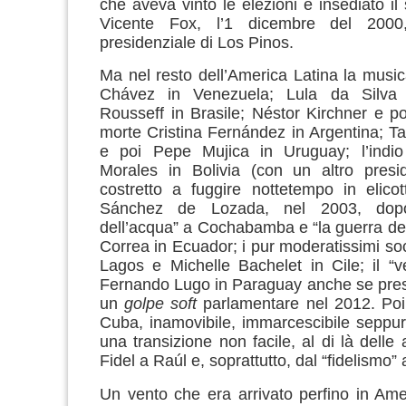
che aveva vinto le elezioni e insediato il
Vicente Fox, l’1 dicembre del 2000
presidenziale di Los Pinos.
Ma nel resto dell’America Latina la musica
Chávez in Venezuela; Lula da Silva
Rousseff in Brasile; Néstor Kirchner e p
morte Cristina Fernández in Argentina; 
e poi Pepe Mujica in Uruguay; l’indi
Morales in Bolivia (con un altro presid
costretto a fuggire nottetempo in elico
Sánchez de Lozada, nel 2003, dopo
dell’acqua” a Cochabamba e “la guerra del
Correa in Ecuador; i pur moderatissimi soc
Lagos e Michelle Bachelet in Cile; il “
Fernando Lugo in Paraguay anche se pres
un
golpe soft
parlamentare nel 2012. Poi
Cuba, inamovibile, immarcescibile seppu
una transizione non facile, al di là delle
Fidel a Raúl e, soprattutto, dal “fidelismo” 
Un vento che era arrivato perfino in Ame