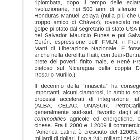
ripiombata, dopo il tempo delle eclatan
rivoluzionarie, nei 500 anni di silenzio 
Honduras Manuel Zelaya (nulla più che u
troppo amico di Chávez), rovesciato n
golpe pilotato dal segretario di stato USA H
nel Salvador Mauricio Funes e poi Sal
Cerén, espressione dell’ FMLN, il Fro
Martí di Liberazione Nazionale. E forse
anche nella derelitta Haiti, con Jean-Bertran
prete dei poveri” finito male, e René Pr
pietoso sul Nicaragua della coppia D
Rosario Murillo.)
Il decennio della “rinascita” ha conseg
importanti, alcuni clamorosi, in ambito so
processi accelerati di integrazione lat
(ALBA, CELAC, UNASUR, PetroCar
generalmente sud-sud, favorito dagli alt
commodities
agricole ed energetiche, e
cinese. Fra il 2000 e il 2009 il commercio
l’America Latina è cresciuto del 1200%
miliardi di dollari, fino a 241 miliardi nel 20