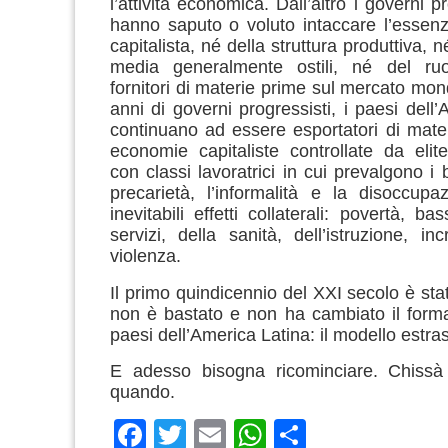
l’attività economica. Dall’altro i governi p
hanno saputo o voluto intaccare l’essen
capitalista, né della struttura produttiva, n
media generalmente ostili, né del ruo
fornitori di materie prime sul mercato mon
anni di governi progressisti, i paesi dell
continuano ad essere esportatori di mate
economie capitaliste controllate da elite
con classi lavoratrici in cui prevalgono i b
precarietà, l’informalità e la disoccupa
inevitabili effetti collaterali: povertà, ba
servizi, della sanità, dell’istruzione, in
violenza.
Il primo quindicennio del XXI secolo è sta
non è bastato e non ha cambiato il forma
paesi dell’America Latina: il modello estras
E adesso bisogna ricominciare. Chissà
quando.
Facebook
Twitter
Email
WhatsApp
Condividi