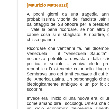
[Maurizio Matteuzzi]
A pochi giorni da una tragedia ann
probabilissima vittoria del fascista Jair
ballottaggio del 28 ottobre per la preside
– vale la pena ricordare, se non altro 
capire cosa si è sbagliato. E ripartire,
chissà quando.
Ricordare che vent’anni fa, nel dicembr
Venezuela – il “Venezuela Saudita” 
ricchezza petrolifera devastato dalla cr
politica e sociale – veniva eletto pre
repubblica l’ex-tenente colonnello Hugo
Sembrava uno dei tanti
caudillos
di cui è 
dell’America Latina. Un personaggio che a
ideologicamente ambiguo e un po’ folclo
scoprire.
Invece era l’inizio di una nuova era, di un
come amano dire i sociologi. Un’era che
un ciclo economico favorevole avrebb