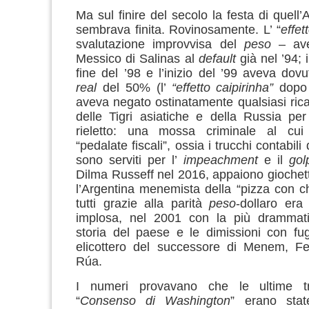
Ma sul finire del secolo la festa di quell
sembrava finita. Rovinosamente. L’ “
effet
svalutazione improvvisa del
peso
– ave
Messico di Salinas al
default
già nel ’94; i
fine del ’98 e l’inizio del ’99 aveva dovu
real
del 50% (l’
“effetto caipirinha”
dopo 
aveva negato ostinatamente qualsiasi ricas
delle Tigri asiatiche e della Russia pe
rieletto: una mossa criminale al cui
“pedalate fiscali”, ossia i trucchi contabili
sono serviti per l’
impeachment
e il
golp
Dilma Russeff nel 2016, appaiono giochett
l’Argentina menemista della “pizza con 
tutti grazie alla parità
peso
-dollaro era
implosa, nel 2001 con la più drammatic
storia del paese e le dimissioni con fu
elicottero del successore di Menem, F
Rúa.
I numeri provavano che le ultime t
“
Consenso di Washington
” erano state