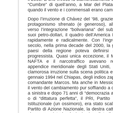
“Cumbre” di quell’anno, a Mar del Plata
quando il vento e i commensali erano camb
Dopo l’irruzione di Chávez del ’98, grazi
protagonismo sfrenato (e generoso), al
verso l’integrazione “bolivariana” del sub
suoi petro-dollari, il quadro dell’America
rapidamente e radicalmente. Con l’ing
secolo, nella prima decade del 2000, la 
paesi della regione poteva definirsi 
progressista. Quasi unica eccezione, il 
NAFTA e il narcotraffico avevano re
appendice meridionale degli Stati Uniti,
clamorosa irruzione sulla scena politica e
gennaio 1994 nel Chiapas, degli indios zap
comandante Marcos. Ma anche in Messico
il vento del cambiamento pur soffiando a 
a sinistra e dopo 71 anni di “democrazia a
o di “dittatura perfetta”, il PRI, Partito
Istituzionale (un ossimoro), era stato sca
Partito di Azione Nazionale, la destra catto