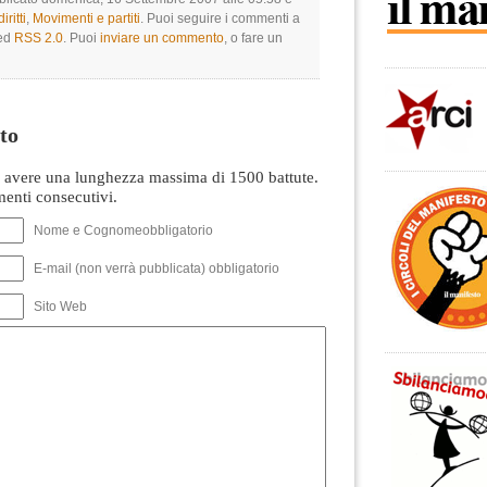
ritti
,
Movimenti e partiti
. Puoi seguire i commenti a
eed
RSS 2.0
. Puoi
inviare un commento
, o fare un
to
avere una lunghezza massima di 1500 battute.
nti consecutivi.
Nome e Cognomeobbligatorio
E-mail (non verrà pubblicata) obbligatorio
Sito Web