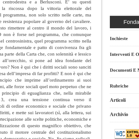
al centrodestra e a Berlusconi. E’ su questi
 la riscossa dopo la vittoria elettorale del
il programma, non solo scritto nelle carte, ma
e resistenza popolare al governo del cavaliere.
Fondaz
o rimettere al centro il mondo del lavoro, i
e? O non è forse nel programma, che comunque
Inchieste
l centrosinistra, quel programma scritto nella
gge fondamentale e patto di convivenza fra gli
ma parte della Carta che, con solennità e lessico
Interventi E O
e all’orecchio, si pone ad idea fondante del
oro? Non è qui che i diritti sociali sono sanciti
Documenti E M
esa dell’impresa di far profitti? E non è qui che
incipio che imprime all’ordinamento ai suoi
Rubriche
oni, alle forze sociali quel moto perpetuo che ne
l principio di eguaglianza che, nella mirabile
. 3, crea una tensione continua verso il
Articoli
oli di ordine economico e sociale che privano
iritti, e mette sui lavoratori (sì, alla lettera, sui
Archivio
artecipazione alle scelte politiche, economiche e
alizzazione di questo magnifico obiettivo, che
nuto il motore centrale del costituzionalismo
ta democratica e sociale. No. Se siamo radicali,