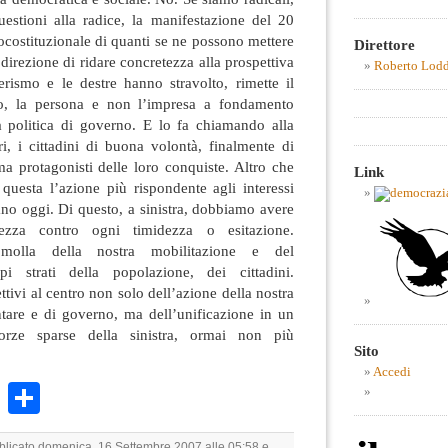
estioni alla radice, la manifestazione del 20
locostituzionale di quanti se ne possono mettere
Direttore
direzione di ridare concretezza alla prospettiva
Roberto Lod
berismo e le destre hanno stravolto, rimette il
o, la persona e non l’impresa a fondamento
a politica di governo. E lo fa chiamando alla
ri, i cittadini di buona volontà, finalmente di
a protagonisti delle loro conquiste. Altro che
Link
’ questa l’azione più rispondente agli interessi
iano oggi. Di questo, a sinistra, dobbiamo avere
ezza contro ogni timidezza o esitazione.
olla della nostra mobilitazione e del
i strati della popolazione, dei cittadini.
tivi al centro non solo dell’azione della nostra
tare e di governo, ma dell’unificazione in un
forze sparse della sinistra, ormai non più
Sito
Accedi
k
r
ail
WhatsApp
Condividi
bblicato domenica, 16 Settembre 2007 alle 05:58 e