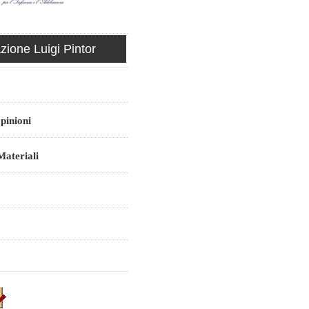
ione Luigi Pintor
pinioni
ateriali