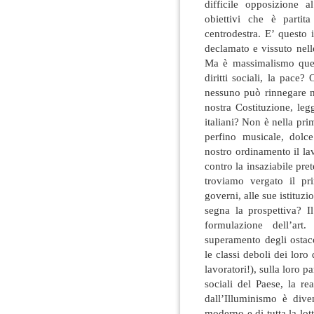
difficile opposizione 
obiettivi che è partita
centrodestra. E’ questo 
declamato e vissuto nell
Ma è massimalismo quest
diritti sociali, la pac
nessuno può rinnegare ne
nostra Costituzione, le
italiani? Non è nella pri
perfino musicale, dolc
nostro ordinamento il lav
contro la insaziabile pret
troviamo vergato il pr
governi, alle sue istituzi
segna la prospettiva? I
formulazione dell’art
superamento degli ostac
le classi deboli dei loro d
lavoratori!), sulla loro p
sociali del Paese, la re
dall’Illuminismo è dive
moderno e di tutta la lot