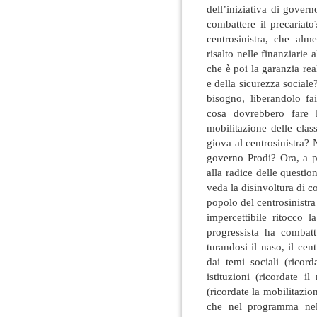
dell’iniziativa di gove
combattere il precariat
centrosinistra, che alm
risalto nelle finanziarie 
che è poi la garanzia reale
e della sicurezza sociale
bisogno, liberandolo fa
cosa dovrebbero fare l
mobilitazione delle cla
giova al centrosinistra? 
governo Prodi? Ora, a pa
alla radice delle questio
veda la disinvoltura di 
popolo del centrosinistr
impercettibile ritocco l
progressista ha combatt
turandosi il naso, il cen
dai temi sociali (ricord
istituzioni (ricordate 
(ricordate la mobilitazio
che nel programma nel 