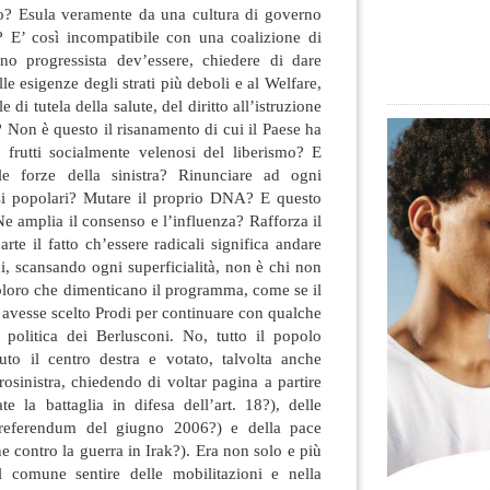
rno? Esula veramente da una cultura di governo
o? E’ così incompatibile con una coalizione di
eno progressista dev’essere, chiedere di dare
alle esigenze degli strati più deboli e al Welfare,
 di tutela della salute, del diritto all’istruzione
? Non è questo il risanamento di cui il Paese ha
i frutti socialmente velenosi del liberismo? E
e forze della sinistra? Rinunciare ad ogni
ssi popolari? Mutare il proprio DNA? E questo
Ne amplia il consenso e l’influenza? Rafforza il
rte il fatto ch’essere radicali significa andare
ni, scansando ogni superficialità, non è chi non
coloro che dimenticano il programma, come se il
a avesse scelto Prodi per continuare con qualche
a politica dei Berlusconi. No, tutto il popolo
uto il centro destra e votato, talvolta anche
trosinistra, chiedendo di voltar pagina a partire
ate la battaglia in difesa dell’art. 18?), delle
il referendum del giugno 2006?) e della pace
ne contro la guerra in Irak?). Era non solo e più
comune sentire delle mobilitazioni e nella