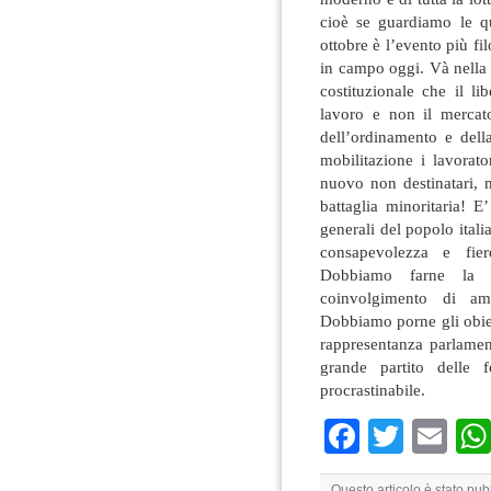
cioè se guardiamo le qu
ottobre è l’evento più fi
in campo oggi. Và nella 
costituzionale che il li
lavoro e non il mercat
dell’ordinamento e dell
mobilitazione i lavorato
nuovo non destinatari, m
battaglia minoritaria! E
generali del popolo ital
consapevolezza e fier
Dobbiamo farne la m
coinvolgimento di amp
Dobbiamo porne gli obiet
rappresentanza parlamen
grande partito delle 
procrastinabile.
Faceboo
Twitte
Em
Questo articolo è stato pu