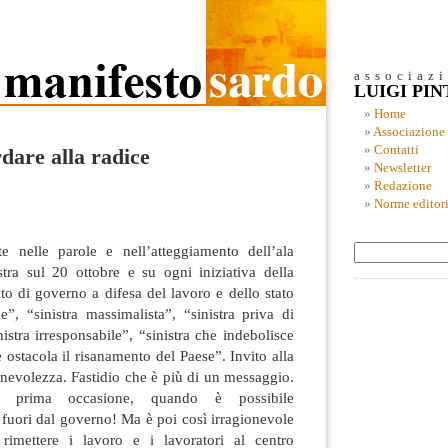
associaz
LUIGI PI
Home
Associazione
Contatti
dare alla radice
Newsletter
Redazione
Norme editori
te nelle parole e nell’atteggiamento dell’ala
stra sul 20 ottobre e su ogni iniziativa della
nto di governo a difesa del lavoro e dello stato
ale”, “sinistra massimalista”,
“sinistra priva di
istra irresponsabile”, “sinistra che indebolisce
e ostacola il risanamento del Paese”. Invito alla
nevolezza. Fastidio che è più di un messaggio.
la prima occasione, quando è possibile
, fuori dal governo! Ma è poi così irragionevole
rimettere i lavoro e i lavoratori al centro