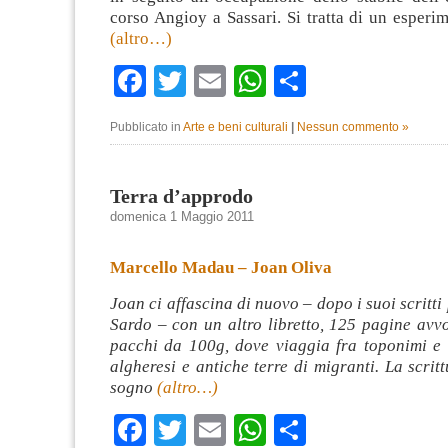
corso Angioy a Sassari. Si tratta di un esperi
(altro…)
Facebook
Twitter
Email
WhatsApp
Condividi
Pubblicato in
Arte e beni culturali
|
Nessun commento »
Terra d’approdo
domenica 1 Maggio 2011
Marcello Madau – Joan Oliva
Joan ci affascina di nuovo – dopo i suoi scritti
Sardo – con un altro libretto, 125 pagine avv
pacchi da 100g, dove viaggia fra toponimi e 
algheresi e antiche terre di migranti. La scrit
sogno
(altro…)
Facebook
Twitter
Email
WhatsApp
Condividi