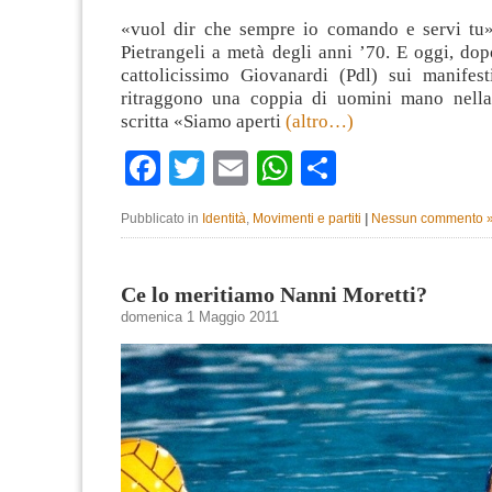
«vuol dir che sempre io comando e servi tu
Pietrangeli a metà degli anni ’70. E oggi, dop
cattolicissimo Giovanardi (Pdl) sui manifest
ritraggono una coppia di uomini mano nella
scritta «Siamo aperti
(altro…)
Facebook
Twitter
Email
WhatsApp
Condividi
Pubblicato in
Identità
,
Movimenti e partiti
|
Nessun commento 
Ce lo meritiamo Nanni Moretti?
domenica 1 Maggio 2011