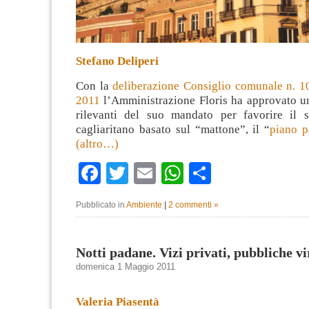
Stefano Deliperi
Con la
deliberazione Consiglio comunale n. 10
2011
l’Amministrazione Floris ha approvato un
rilevanti del suo mandato per favorire il s
cagliaritano basato sul “mattone”, il “
piano p
(altro…)
Facebook
Twitter
Email
WhatsApp
Condividi
Pubblicato in
Ambiente
|
2 commenti »
Notti padane. Vizi privati, pubbliche 
domenica 1 Maggio 2011
Valeria Piasentà