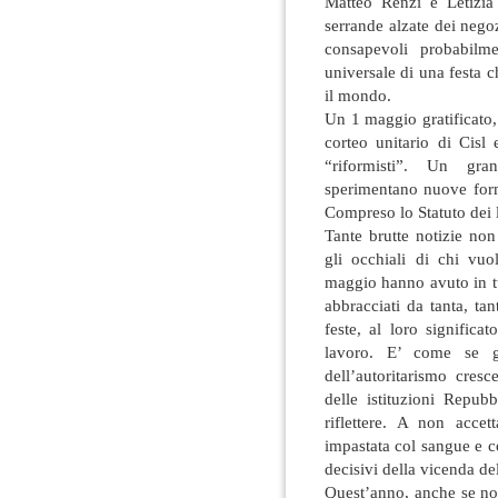
Matteo Renzi e Letizia 
serrande alzate dei negoz
consapevoli probabilme
universale di una festa 
il mondo.
Un 1 maggio gratificato,
corteo unitario di Cisl 
“riformisti”. Un gra
sperimentano nuove form
Compreso lo Statuto dei l
Tante brutte notizie no
gli occhiali di chi vuo
maggio hanno avuto in tu
abbracciati da tanta, tan
feste, al loro significa
lavoro. E’ come se gl
dell’autoritarismo cresce
delle istituzioni Repubb
riflettere. A non acce
impastata col sangue e c
decisivi della vicenda de
Quest’anno, anche se no