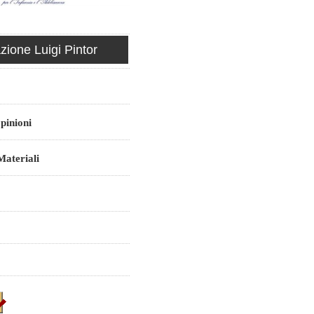
ione Luigi Pintor
pinioni
ateriali