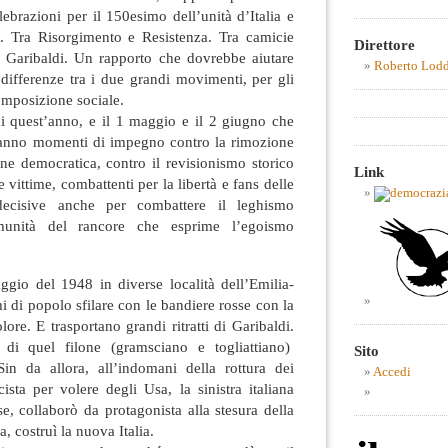
lebrazioni per il 150esimo dell’unità d’Italia e
e. Tra Risorgimento e Resistenza. Tra camicie
Direttore
to Garibaldi. Un rapporto che dovrebbe aiutare
Roberto Lod
differenze tra i due grandi movimenti, per gli
composizione sociale.
di quest’anno, e il 1 maggio e il 2 giugno che
saranno momenti di impegno contro la rimozione
ione democratica, contro il revisionismo storico
Link
vittime, combattenti per la libertà e fans delle
ecisive anche per combattere il leghismo
munità del rancore che esprime l’egoismo
ggio del 1948 in diverse località dell’Emilia-
di popolo sfilare con le bandiere rosse con la
olore. E trasportano grandi ritratti di Garibaldi.
e di quel filone (gramsciano e togliattiano)
Sito
in da allora, all’indomani della rottura dei
Accedi
cista per volere degli Usa, la sinistra italiana
se, collaborò da protagonista alla stesura della
, costruì la nuova Italia.