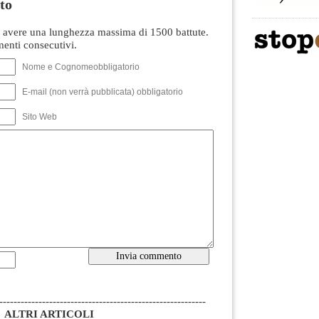
to
avere una lunghezza massima di 1500 battute.
nti consecutivi.
Nome e Cognomeobbligatorio
E-mail (non verrà pubblicata) obbligatorio
Sito Web
----------------------------------------------------------
ALTRI ARTICOLI