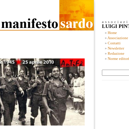
associaz
LUIGI PI
Home
Associazione
Contatti
Newsletter
Redazione
Norme editori