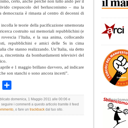
ismo, certo, anche perché non tutto andò per il
 livido crepuscolo del berlusconismo – ma la
la democrazia è rimasta al centro di decenni di
 incolla le teorie della pacificazione smemorata
ricerca costruito sui memoriali repubblichini (e
) rovescia l’Italia, e la sua anima, collocando
isti, repubblichini e amici delle Ss in cima
alia che stanno realizzando. Un’Italia, sia detto
a, rincretinita da bombardamenti televisivi del
ico.
 aprile e 1 maggio brillano davvero, ad indicare
 che son stanchi o sono ancora incerti”.
k
r
ail
WhatsApp
Condividi
bblicato domenica, 1 Maggio 2011 alle 00:06 e
i seguire i commenti a questo articolo tramite il feed
commento
, o fare un
trackback
dal tuo sito.