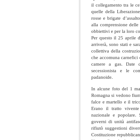
il collegamento tra le ce
quelle della Liberazion
rosse e brigate d’assal
alla comprensione delle 
obbiettivi e per la loro 
Per questo il 25 aprile 
arriverà, sono stati e 
collettiva della costruz
che accomuna carnefici e 
camere a gas. Date d
secessionista e le co
padanoide.
In alcune foto del 1 ma
Romagna si vedono fiumi 
falce e martello e il tric
Erano il tratto vivent
nazionale e popolare. S
governi di unità antifas
rifiutò suggestioni diver
Costituzione repubblicana