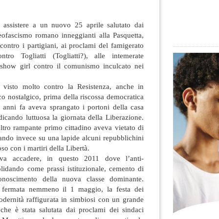
 assistere a un nuovo 25 aprile salutato dai
neofascismo romano inneggianti alla Pasquetta,
 contro i partigiani, ai proclami del famigerato
ro Togliatti (Togliatti?),
alle intemerate
 show girl contro il comunismo inculcato nei
visto molto contro la Resistenza, anche in
o nostalgico, prima della riscossa democratica
r, anni fa aveva sprangato i portoni della casa
icando luttuosa la giornata della Liberazione.
tro rampante primo cittadino aveva vietato di
ando invece su una lapide alcuni repubblichini
so con i martiri della Libertà.
va accadere, in questo 2011 dove l’anti-
olidando come prassi istituzionale, cemento di
onoscimento della nuova classe dominante.
 fermata nemmeno il 1 maggio, la festa dei
odernità raffigurata in simbiosi con un grande
che è stata salutata dai proclami dei sindaci