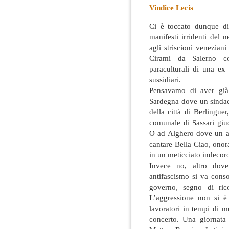
Vindice Lecis
Ci è toccato dunque di
manifesti irridenti del 
agli striscioni veneziani
Cirami da Salerno cont
paraculturali di una ex
sussidiari.
Pensavamo di aver già 
Sardegna dove un sindac
della città di Berlingue
comunale di Sassari giud
O ad Alghero dove un al
cantare Bella Ciao, onor
in un meticciato indecoro
Invece no, altro dove
antifascismo si va cons
governo, segno di ric
L’aggressione non si è
lavoratori in tempi di m
concerto. Una giornata 