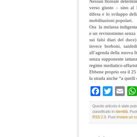
Nessun floreale determin
verso giusto – sino al
difesa e lo sviluppo del
mobilitazioni popolari.
Ora la melassa indigesta
e un revisionismo senza 
sui falsi diari del duce
invece borboni, sanfed
all’agenda della nuova It
senza supponente iattanz
regime mediatico-affarist
Ebbene proprio ora il 25
la strada anche “a quelli
Faceboo
Twitte
Em
Questo articolo è stato pu
classificato in
Identità
. Puo
RSS 2.0
. Puoi
inviare un 