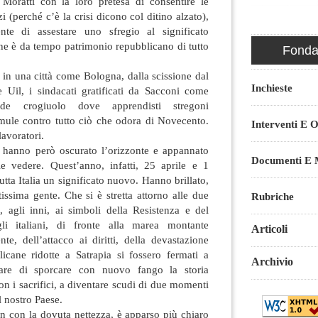
Moratti con la loro pretesa di consentire le
i (perché c’è la crisi dicono col ditino alzato),
nte di assestare uno sfregio al significato
che è da tempo patrimonio repubblicano di tutto
Fondaz
 in una città come Bologna, dalla scissione dal
Inchieste
e Uil, i sindacati gratificati da Sacconi come
nde crogiuolo dove apprendisti stregoni
ule contro tutto ciò che odora di Novecento.
Interventi E O
avoratori.
n hanno però oscurato l’orizzonte e appannato
Documenti E M
le vedere. Quest’anno, infatti, 25 aprile e 1
tta Italia un significato nuovo. Hanno brillato,
tissima gente. Che si è stretta attorno alle due
Rubriche
to, agli inni, ai simboli della Resistenza e del
i italiani, di fronte alla marea montante
Articoli
nte, dell’attacco ai diritti, della devastazione
licane ridotte a Satrapia si fossero fermati a
Archivio
ttare di sporcare con nuovo fango la storia
on i sacrifici, a diventare scudi di due momenti
l nostro Paese.
n con la dovuta nettezza, è apparso più chiaro