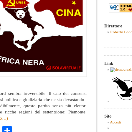
Direttore
Roberto Lod
Link
ord sembra irreversibile. Il calo dei consensi
risi politica e giudiziaria che ne sta devastando i
edibilmente, questo partito senza più elettori
e ricche regioni del settentrione: Piemonte,
Sito
tro…)
Accedi
k
r
ail
WhatsApp
Condividi