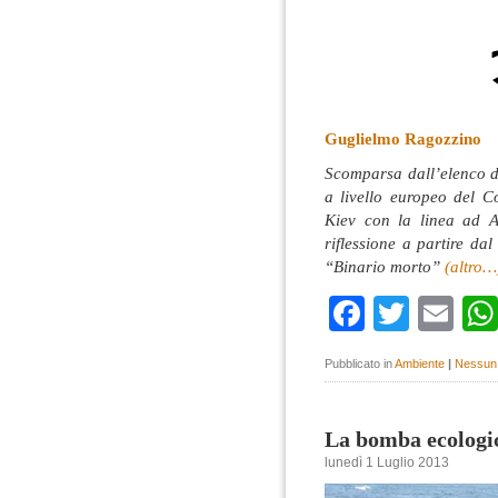
Guglielmo Ragozzino
Scomparsa dall’elenco de
a livello europeo del C
Kiev con la linea ad A
riflessione a partire da
“Binario morto”
(altro…
Faceboo
Twitte
Em
Pubblicato in
Ambiente
|
Nessun
La bomba ecologic
lunedì 1 Luglio 2013