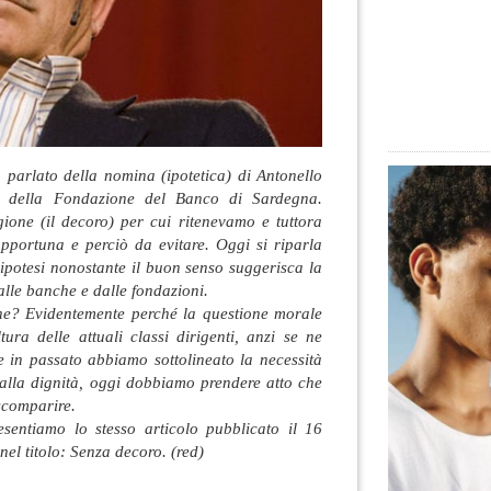
 parlato della nomina (ipotetica) di Antonello
a della Fondazione del Banco di Sardegna.
ione (il decoro) per cui ritenevamo e tuttora
pportuna e perciò da evitare. Oggi si riparla
 ipotesi nonostante il buon senso suggerisca la
alle banche e dalle fondazioni.
ne? Evidentemente perché la questione morale
ura delle attuali classi dirigenti, anzi se ne
e in passato abbiamo sottolineato la necessità
 dalla dignità, oggi dobbiamo prendere atto che
scomparire.
esentiamo lo stesso articolo pubblicato il 16
el titolo: Senza decoro. (red)