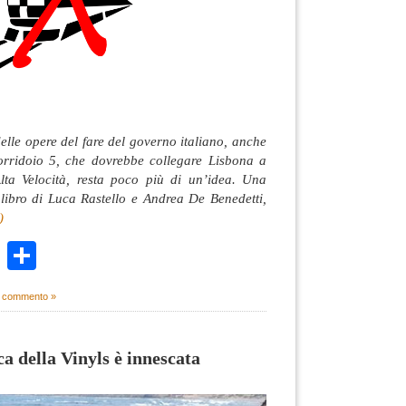
lle opere del fare del governo italiano, anche
orridoio 5, che dovrebbe collegare Lisbona a
lta Velocità, resta poco più di un’idea. Una
l libro di Luca Rastello e Andrea De Benedetti,
)
k
r
ail
WhatsApp
Condividi
 commento »
a della Vinyls è innescata