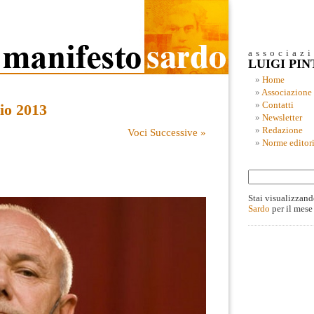
associaz
LUIGI PI
Home
Associazione
Contatti
io 2013
Newsletter
Redazione
Voci Successive »
Norme editori
Stai visualizzand
Sardo
per il mese