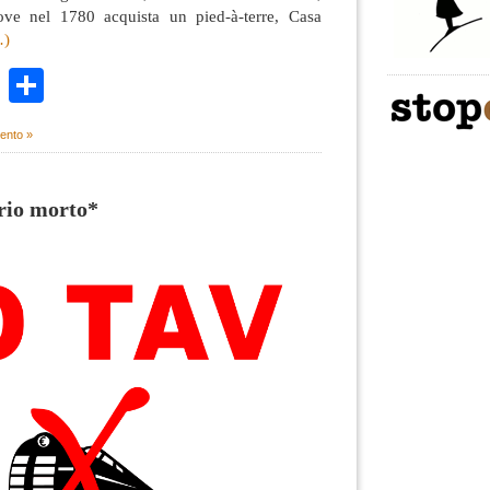
ve nel 1780 acquista un pied-à-terre, Casa
…)
k
r
ail
WhatsApp
Condividi
ento »
rio morto*