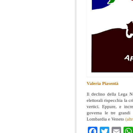
Valeria Piasentà
Il declino della Lega N
elettorali rispecchia la c
vertici. Eppure, e incr
governa le tre grandi 
Lombardia e Veneto
(al
Faceboo
Twitte
Em