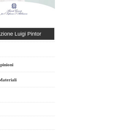
ione Luigi Pintor
pinioni
ateriali