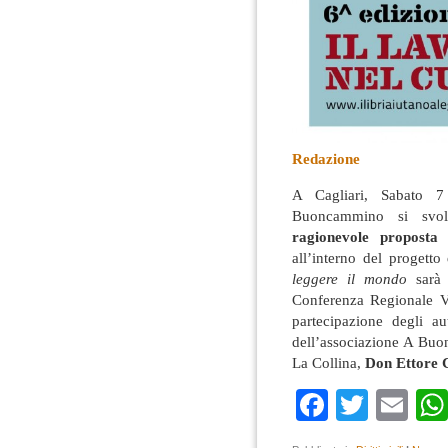
Redazione
A Cagliari, Sabato 7
Buoncammino si svol
ragionevole proposta 
all’interno del progett
leggere il mondo
sarà 
Conferenza Regionale Vo
partecipazione degli a
dell’associazione A Buo
La Collina,
Don Ettore 
Faceboo
Twitte
Em