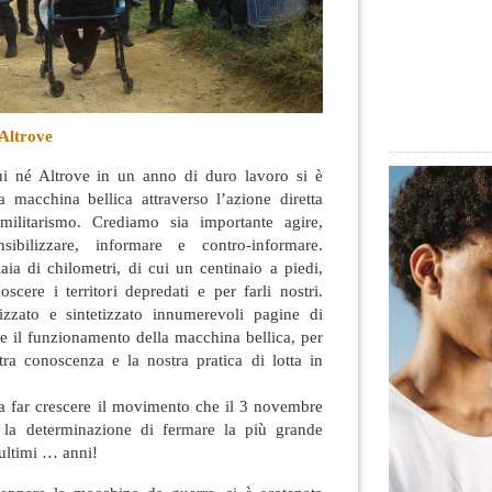
 Altrove
 né Altrove in un anno di duro lavoro si è
a macchina bellica attraverso l’azione diretta
militarismo. Crediamo sia importante agire,
ensibilizzare, informare e contro-informare.
ia di chilometri, di cui un centinaio a piedi,
oscere i territori depredati e per farli nostri.
izzato e sintetizzato innumerevoli pagine di
e il funzionamento della macchina bellica, per
tra conoscenza e la nostra pratica di lotta in
 a far crescere il movimento che il 3 novembre
 la determinazione di fermare la più grande
 ultimi … anni!