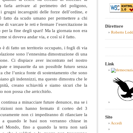
 farla arrivare al perimetro del poligono,
 grugni incarogniti delle forze dell’ordine, e
 fatto da scudo umano per permettere a chi
e di varcare le reti e fermare l’esercitazione in
Direttore
o per la fine degli spari! Ma la giornata non era
Roberto Lod
eme si doveva andar via, e così si è fatto.
o è di fatto un territorio occupato, i fogli di via
ircolazione sono l’ennesima dimostrazione di una
ione. Ci dispiace aver incontrato nel nostro
Link
upate e impaurite da un possibile futuro senza
ica che l’unica fonte di sostentamento che sono
iano gli indennizzi, ma questo dimostra che le
ignità, creano schiavitù e siamo sicuri che la
rio non possa che arricchirlo.
 continua a minacciare future denunce, ma se i
crizioni non hanno fermato il corteo del 3
curamente non ci impediranno di rilanciare la
Sito
fino a quando le basi non verranno chiuse in
Accedi
del Mondo, fino a quando la terra non sarà