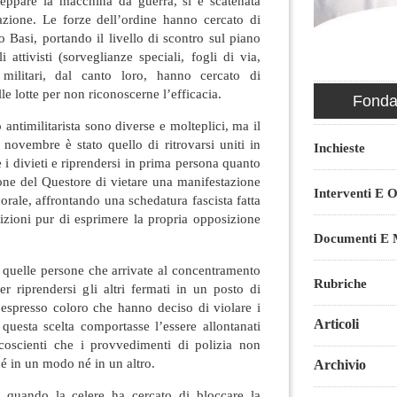
eppare la macchina da guerra, si è scatenata
azione. Le forze dell’ordine hanno cercato di
o Basi, portando il livello di scontro sul piano
 attivisti (sorveglianze speciali, fogli di via,
i militari, dal canto loro, hanno cercato di
lle lotte per non riconoscerne l’efficacia.
Fondaz
ntimilitarista sono diverse e molteplici, ma il
 novembre è stato quello di ritrovarsi uniti in
Inchieste
 i divieti e riprendersi in prima persona quanto
one del Questore di vietare una manifestazione
Interventi E O
orale, affrontando una schedatura fascista fatta
izioni pur di esprimere la propria opposizione
Documenti E M
 quelle persone che arrivate al concentramento
Rubriche
er riprendersi gli altri fermati in un posto di
spresso coloro che hanno deciso di violare i
Articoli
 questa scelta comportasse l’essere allontanati
coscienti che i provvedimenti di polizia non
né in un modo né in un altro.
Archivio
quando la celere ha cercato di bloccare la