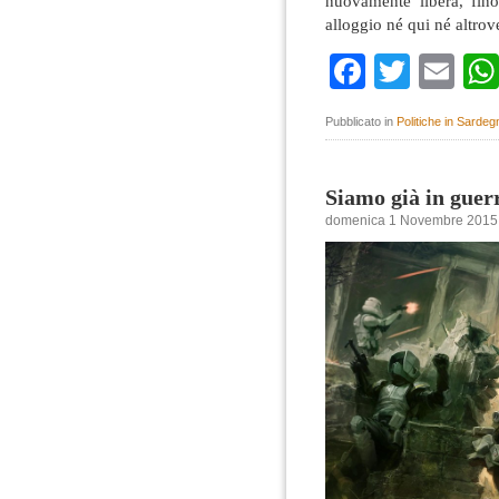
nuovamente libera, fin
alloggio né qui né altrov
Faceboo
Twitte
Em
Pubblicato in
Politiche in Sardeg
Siamo già in guer
domenica 1 Novembre 2015