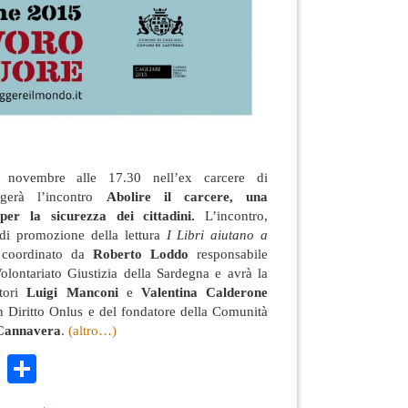
 novembre alle 17.30 nell’ex carcere di
gerà l’incontro
Abolire il carcere, una
per la sicurezza dei cittadini.
L’incontro,
o di promozione della lettura
I Libri aiutano a
coordinato da
Roberto Loddo
responsabile
lontariato Giustizia della Sardegna e avrà la
utori
Luigi Manconi
e
Valentina Calderone
n Diritto Onlus e del fondatore della Comunità
Cannavera
.
(altro…)
k
r
ail
WhatsApp
Condividi