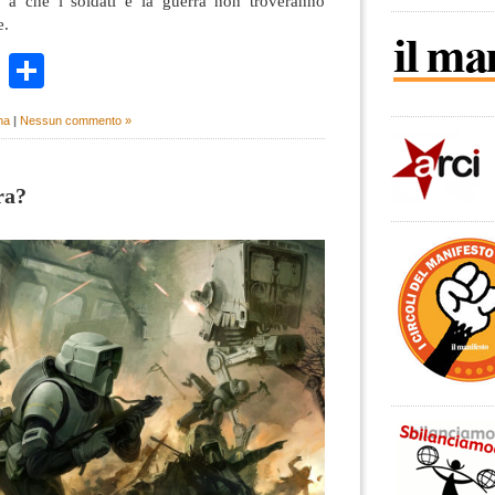
o a che i soldati e la guerra non troveranno
e.
k
r
ail
WhatsApp
Condividi
na
|
Nessun commento »
ra?