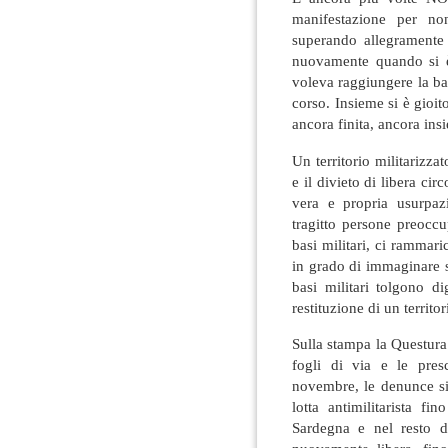
manifestazione per non
superando allegramente i
nuovamente quando si è
voleva raggiungere la bas
corso. Insieme si è gioit
ancora finita, ancora insi
Un territorio militarizzat
e il divieto di libera c
vera e propria usurpaz
tragitto persone preocc
basi militari, ci rammar
in grado di immaginare s
basi militari tolgono d
restituzione di un territo
Sulla stampa la Questura
fogli di via e le pres
novembre, le denunce si
lotta antimilitarista 
Sardegna e nel resto 