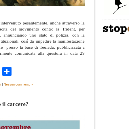
è intervenuto pesantemente, anche attraverso la
escita del movimento contro la Trident, per
lo, annunciando uno stato di polizia, con la
stituzionali, così da impedire la manifestazione
e presso la base di Teulada, pubblicizzata a
rmente comunicata alla questura in data 29
k
r
ail
WhatsApp
Condividi
i
|
Nessun commento »
e il carcere?