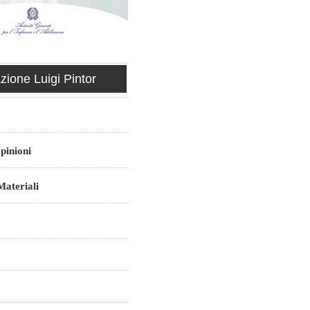
ione Luigi Pintor
pinioni
ateriali