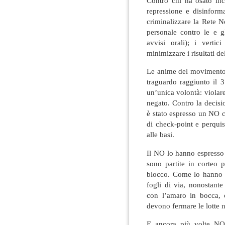
Contro chi ha osato inc
repressione e disinform
criminalizzare la Rete N
personale contro le e gli
avvisi orali); i vertic
minimizzare i risultati de
Le anime del movimento a
traguardo raggiunto il 3
un’unica volontà: violare
negato. Contro la decisi
è stato espresso un NO c
di check-point e perquis
alle basi.
Il NO lo hanno espresso
sono partite in corteo p
blocco. Come lo hanno e
fogli di via, nonostante
con l’amaro in bocca, 
devono fermare le lotte 
E ancora più volte NO 