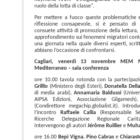
ruolo della lotta di classe”.
Per mettere a fuoco queste problematiche e
riflessione consapevole, si è pensato di a
consuete attività di promozione della lettura
approfondimento sui fenomeni migratori con
una giornata nella quale diversi esperti, scrit
abbiano l’occasione di confrontarsi.
Cagliari, venerdì 13 novembre MEM M
Mediterraneo – sala conferenza
ore 10.00 tavola rotonda con la partecipaz
Grilllo
(Ministero degli Esteri),
Donatella Dell
di media arabi),
Annamaria Baldussi
(Univers
AIPSA Edizioni, Associazione Gilgamesh
(Condirettore megachip.globalist.it). Intr
l’incontro
Raffaele Callia
(Responsabile Se
Ricerche Delegazione Regionale Carit
Intervengono gli autori
Jérôme Ruillier
e
Muha
ore 16.00
Bepi Vigna
,
Pino Cabras
e
Chiarast