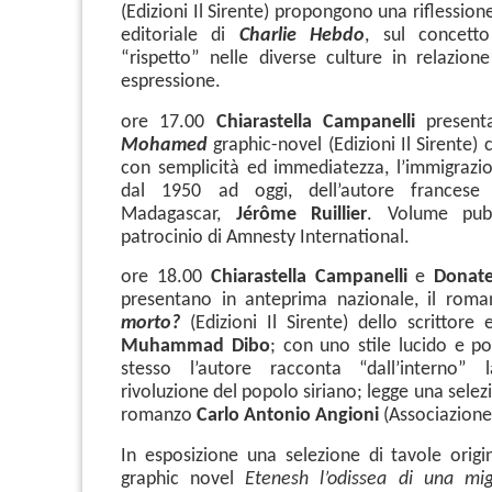
(Edizioni Il Sirente) propongono una riflessione
editoriale di
Charlie Hebdo
, sul concett
“rispetto” nelle diverse culture in relazione
espressione.
ore 17.00
Chiarastella Campanelli
presen
Mohamed
graphic-novel (Edizioni Il Sirente) c
con semplicità ed immediatezza, l’immigraz
dal 1950 ad oggi, dell’autore francese 
Madagascar,
Jérôme Ruillier
. Volume pubb
patrocinio di Amnesty International.
ore 18.00
Chiarastella Campanelli
e
Donate
presentano in anteprima nazionale, il rom
morto?
(Edizioni Il Sirente) dello scrittore 
Muhammad Dibo
; con uno stile lucido e p
stesso l’autore racconta “dall’interno” 
rivoluzione del popolo siriano; legge una selezi
romanzo
Carlo Antonio Angioni
(Associazione 
In esposizione una selezione di tavole origin
graphic novel
Etenesh l’odissea di una mi