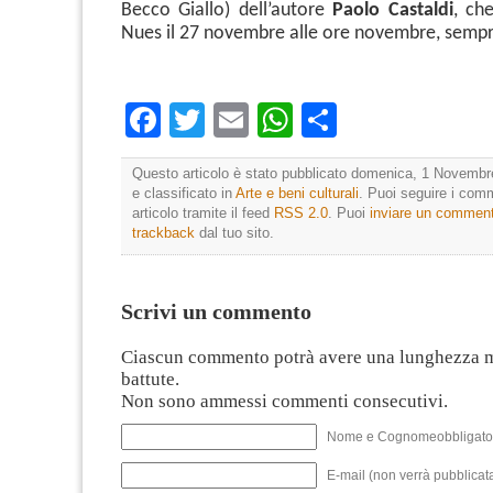
Becco Giallo) dell’autore
Paolo Castaldi
, ch
Nues il 27 novembre alle ore novembre, semp
Facebook
Twitter
Email
WhatsApp
Condividi
Questo articolo è stato pubblicato domenica, 1 Novembr
e classificato in
Arte e beni culturali
. Puoi seguire i com
articolo tramite il feed
RSS 2.0
. Puoi
inviare un commen
trackback
dal tuo sito.
Scrivi un commento
Ciascun commento potrà avere una lunghezza 
battute.
Non sono ammessi commenti consecutivi.
Nome e Cognomeobbligato
E-mail (non verrà pubblicata