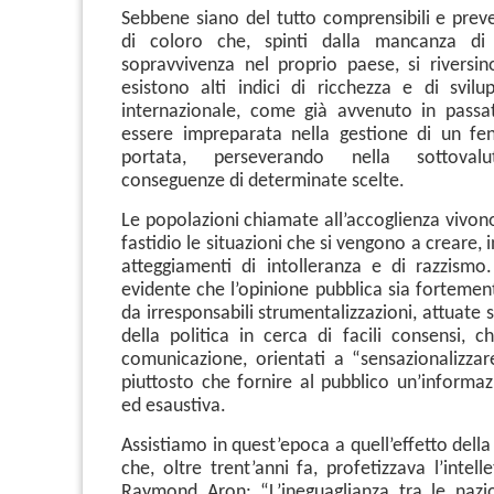
Sebbene siano del tutto comprensibili e preved
di coloro che, spinti dalla mancanza di 
sopravvivenza nel proprio paese, si riversi
esistono alti indici di ricchezza e di svilup
internazionale, come già avvenuto in passa
essere impreparata nella gestione di un fe
portata, perseverando nella sottovalu
conseguenze di determinate scelte.
Le popolazioni chiamate all’accoglienza vivon
fastidio le situazioni che si vengono a creare, 
atteggiamenti di intolleranza e di razzism
evidente che l’opinione pubblica sia fortemen
da irresponsabili strumentalizzazioni, attuate 
della politica in cerca di facili consensi, c
comunicazione, orientati a “sensazionalizzar
piuttosto che fornire al pubblico un’informaz
ed esaustiva.
Assistiamo in quest’epoca a quell’effetto della
che, oltre trent’anni fa, profetizzava l’intell
Raymond Aron: “L’ineguaglianza tra le nazi