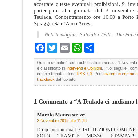
accettare queste eventuali proibizioni. Si invit
partecipare alla giornata del 3 novembre 
Teulada. Concentramento ore 10.00 a Porto 
Spiaggia Sant’Anna Arresi.
Nell’immagine: Salvador Dali – The Face
Facebook
Twitter
Email
WhatsApp
Condividi
Questo articolo è stato pubblicato domenica, 1 Novembr
e classificato in
Interventi e Opinioni
. Puoi seguire i co
articolo tramite il feed
RSS 2.0
. Puoi
inviare un commen
trackback
dal tuo sito.
1 Commento a “A Teulada ci andiamo l
Marzia Manca
scrive:
2 Novembre 2015 alle 11:38
Da quando in quà LE ISTITUZIONI COMUN
SOLO TRAMITE MEZZO STAMPA?! …”