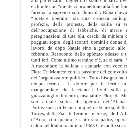
alla partenza/in traghetto ci siamo imbarcati/ve
e chiude con “niente ci promettono alla fine fi
faremo lo sapremo solo domani”. Rimarchevo
“poetare operaio” sia una cronaca anticip
profezia, della protesta, della salita su te
dell’occupazione di fabbriche, di marce 
peregrinazioni di tute blu, caschi da miniera 
poggiati sopra, degli scontri, uomini e donne d
lavoro, da dopo Natale sino a gennaio, allo
febbraio. Resoconto dello spietato adesso e t
tanti ieri. Come ultimo termine c’è, se ci sarà
A raccontare la ballata, a cantarla con voce r
Flore De Montes: con la passione del coinvolto,
dell’organizzatore politico. Tutto bisogna mett
tempo fermo e il dolore per le ferite in
manganellate che lasciano i lividi sulla p
guazzabuglio di dentro, insanabile. Flore de Mo
suo attuale status di operaio dell’Alcoa-
Portovesme, di Fusina in quel di Venezia, della
Torres, della Fiat di Termini Imerese, dell’Al
d’Arco, con quanto è stato suo padre, opera
caldo nel lontano, mitico, 1969. C’è molto scar