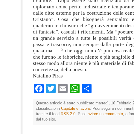
l’editore: “Dopo essere stato licenziato da 
diplomato come perito industriale e temporan
dalle ditte esterne per la costruzione della cen
Oristano”. Cosa che bisognerà senz’altro e
quaderno in chiusura che “gli avvenimenti descr
di fantasia”, casuali i riferimenti. Ma “poetar
un grande servizio a tutte le possibili verità 
passa e trascorre, non sempre dalla parte deg
quasi mai. È che oggi non c’è più cosa reale
che furono le fabbriche, niente è più tangibile d
stesso modo allora niente è più materiale di fab
concretezza, della poesia.
Natalino Piras
Facebook
Twitter
Email
WhatsApp
Condividi
Questo articolo è stato pubblicato martedì, 16 Febbraio 
classificato in
Capitale e lavoro
. Puoi seguire i commenti
tramite il feed
RSS 2.0
. Puoi
inviare un commento
, o fa
dal tuo sito.