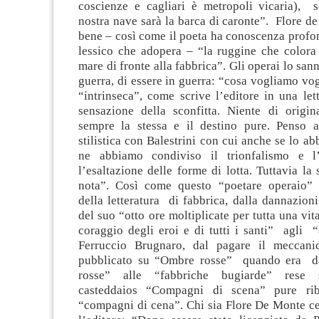
coscienze e cagliari è metropoli vicaria), 
nostra nave sarà la barca di caronte”. Flore 
bene – così come il poeta ha conoscenza profon
lessico che adopera – “la ruggine che colora 
mare di fronte alla fabbrica”. Gli operai lo san
guerra, di essere in guerra: “cosa vogliamo vo
“intrinseca”, come scrive l’editore in una lett
sensazione della sconfitta. Niente di origina
sempre la stessa e il destino pure. Penso al
stilistica con Balestrini con cui anche se lo ab
ne abbiamo condiviso il trionfalismo e l’
l’esaltazione delle forme di lotta. Tuttavia la 
nota”. Così come questo “poetare operaio” 
della letteratura di fabbrica, dalla dannazion
del suo “otto ore moltiplicate per tutta una vit
coraggio degli eroi e di tutti i santi” agli “
Ferruccio Brugnaro, dal pagare il meccani
pubblicato su “Ombre rosse” quando era 
rosse” alle “fabbriche bugiarde” rese s
casteddaios “Compagni di scena” pure rib
“compagni di cena”. Chi sia Flore De Monte ce