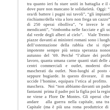
tra quanto ieri fu stare uniti in battaglia e il
dove pure non mancano le solidarietà. Oggi: “
ora/di battere i pugni sui tavoli”, “gli impiant
rischiamo/della vita a loro non frega un cazzo”
di 250 operai ribolliva”, “e invece le s
mendicanti”, “rimbomba nelle facciate e gli u
dal verde degli alberi al cielo”. Viale Trento
piazze davanti ai ministeri romani sono i luog
dell’ostentazione della rabbia che si rip
impotente sempre più senza speranza nonost
autunno del ’69. Perché “l’altare dei profit
lavoro, quanta umana carne quanti stati delle
centri commerciali e outlet, moderni div
mascherati da outlet. Non-luoghi al posto 
seppure bugiarde. In questo divorare, il m
uccide l’homine, equipara l’etica al profitto
maschera. Noi “non abbiamo davanti un padro
fantasmi prima il padre poi la figlia poi la reg
ne viene a Flore De Montes. Gli operai che
andare alla guerra nella capitale, una tra
Capitale (ma è più una roma produttrice di