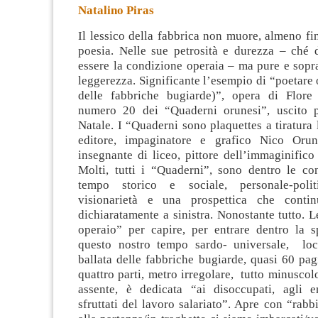
Natalino Piras
Il lessico della fabbrica non muore, almeno fi
poesia. Nelle sue petrosità e durezza – ché 
essere la condizione operaia – ma pure e sopra
leggerezza. Significante l’esempio di “poetare 
delle
fabbriche bugiarde)”, opera di Flore
numero 20 dei “Quaderni orunesi”, uscito
Natale. I “Quaderni sono plaquettes a tiratura l
editore, impaginatore e grafico Nico Orune
insegnante di liceo, pittore dell’immaginifico
Molti, tutti i “Quaderni”, sono dentro le con
tempo storico e sociale, personale-poli
visionarietà e una prospettica che conti
dichiaratamente a sinistra. Nonostante tutto. 
operaio” per capire, per entrare dentro la s
questo nostro tempo sardo- universale, loc
ballata delle fabbriche bugiarde, quasi 60 pag
quattro parti, metro irregolare, tutto minuscol
assente, è dedicata “ai disoccupati, agli e
sfruttati del lavoro salariato”. Apre con “rabb