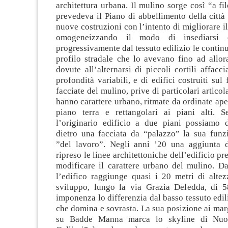
architettura urbana. Il mulino sorge così “a fi
prevedeva il Piano di abbellimento della città
nuove costruzioni con l’intento di migliorare i
omogeneizzando il modo di insediarsi 
progressivamente dal tessuto edilizio le continu
profilo stradale che lo avevano fino ad allora
dovute all’alternarsi di piccoli cortili affacci
profondità variabili, e di edifici costruiti sul 
facciate del mulino, prive di particolari articol
hanno carattere urbano, ritmate da ordinate aper
piano terra e rettangolari ai piani alti. 
l’originario edificio a due piani possiamo 
dietro una facciata da “palazzo” la sua funzi
”del lavoro”. Negli anni ’20 una aggiunta di
ripreso le linee architettoniche dell’edificio pr
modificare il carattere urbano del mulino. 
l’edifico raggiunge quasi i 20 metri di alte
sviluppo, lungo la via Grazia Deledda, di 5
imponenza lo differenzia dal basso tessuto edili
che domina e sovrasta. La sua posizione ai marg
su Badde Manna marca lo skyline di Nuor