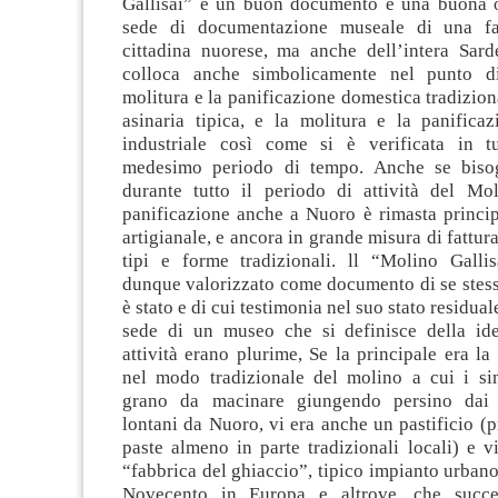
Gallisai” è un buon documento e una buona 
sede di documentazione museale di una f
cittadina nuorese, ma anche dell’intera Sard
colloca anche simbolicamente nel punto di
molitura e la panificazione domestica tradizion
asinaria tipica, e la molitura e la panificaz
industriale così come si è verificata in tu
medesimo periodo di tempo. Anche se biso
durante tutto il periodo di attività del Mol
panificazione anche a Nuoro è rimasta princip
artigianale, e ancora in grande misura di fattur
tipi e forme tradizionali. ll “Molino Galli
dunque valorizzato come documento di se stess
è stato e di cui testimonia nel suo stato residu
sede di un museo che si definisce della ide
attività erano plurime, Se la principale era la
nel modo tradizionale del molino a cui i si
grano da macinare giungendo persino dai 
lontani da Nuoro, vi era anche un pastificio (
paste almeno in parte tradizionali locali) e 
“fabbrica del ghiaccio”, tipico impianto urbano
Novecento in Europa e altrove, che succe