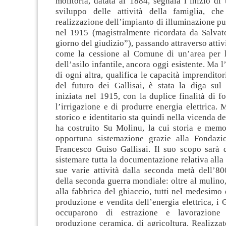
molitoria, datata al 1884, segnala l’inizio di
sviluppo delle attività della famiglia, ch
realizzazione dell’impianto di illuminazione p
nel 1915 (magistralmente ricordata da Salvato
giorno del giudizio”), passando attraverso attiv
come la cessione al Comune di un’area per l
dell’asilo infantile, ancora oggi esistente. Ma l’
di ogni altra, qualifica le capacità imprenditor
del futuro dei Gallisai, è stata la diga sul
iniziata nel 1915, con la duplice finalità di f
l’irrigazione e di produrre energia elettrica. 
storico e identitario sta quindi nella vicenda d
ha costruito Su Molinu, la cui storia e memo
opportuna sistemazione grazie alla Fondazio
Francesco Guiso Gallisai. Il suo scopo sarà d
sistemare tutta la documentazione relativa alla 
sue varie attività dalla seconda metà dell’80
della seconda guerra mondiale: oltre al mulino, 
alla fabbrica del ghiaccio, tutti nel medesimo e
produzione e vendita dell’energia elettrica, i G
occuparono di estrazione e lavorazione 
produzione ceramica, di agricoltura. Realizza