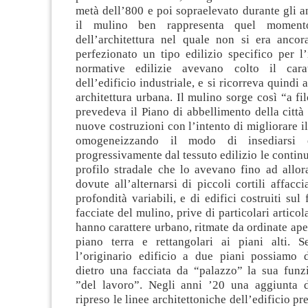
metà dell’800 e poi sopraelevato durante gli a
il mulino ben rappresenta quel momento
dell’architettura nel quale non si era ancor
perfezionato un tipo edilizio specifico per l’
normative edilizie avevano colto il carat
dell’edificio industriale, e si ricorreva quindi 
architettura urbana. Il mulino sorge così “a fi
prevedeva il Piano di abbellimento della città
nuove costruzioni con l’intento di migliorare i
omogeneizzando il modo di insediarsi 
progressivamente dal tessuto edilizio le continu
profilo stradale che lo avevano fino ad allora
dovute all’alternarsi di piccoli cortili affacci
profondità variabili, e di edifici costruiti sul 
facciate del mulino, prive di particolari articol
hanno carattere urbano, ritmate da ordinate aper
piano terra e rettangolari ai piani alti. 
l’originario edificio a due piani possiamo 
dietro una facciata da “palazzo” la sua funzi
”del lavoro”. Negli anni ’20 una aggiunta di
ripreso le linee architettoniche dell’edificio pr