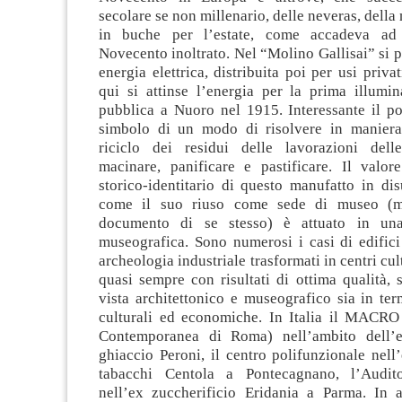
secolare se non millenario, delle neveras, della
in buche per l’estate, come accadeva ad
Novecento inoltrato. Nel “Molino Gallisai” si
energia elettrica, distribuita poi per usi privat
qui si attinse l’energia per la prima illumin
pubblica a Nuoro nel 1915. Interessante il po
simbolo di un modo di risolvere in maniera 
riciclo dei residui delle lavorazioni dell
macinare, panificare e pastificare. Il valor
storico-identitario di questo manufatto in di
come il suo riuso come sede di museo (
documento di se stesso) è attuato in una
museografica. Sono numerosi i casi di edifici
archeologia industriale trasformati in centri cul
quasi sempre con risultati di ottima qualità, 
vista architettonico e museografico sia in ter
culturali ed economiche. In Italia il MACR
Contemporanea di Roma) nell’ambito dell’e
ghiaccio Peroni, il centro polifunzionale nel
tabacchi Centola a Pontecagnano, l’Audit
nell’ex zuccherificio Eridania a Parma. In 