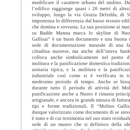
modificare il carattere urbano del mulino. 
l’edifico raggiunge quasi i 20 metri di alte
sviluppo, lungo la via Grazia Deledda, di 5
imponenza lo differenzia dal basso tessuto edili
che domina e sovrasta. La sua posizione ai marg
su Badde Manna marca lo skyline di Nuor
Gallisai” è un buon documento e una buona 
sede di documentazione museale di una f
cittadina nuorese, ma anche dell’intera Sard
colloca anche simbolicamente nel punto di
molitura e la panificazione domestica tradizion
asinaria tipica, e la molitura e la panificaz
industriale così come si è verificata in tu
medesimo periodo di tempo. Anche se biso
durante tutto il periodo di attività del Mol
panificazione anche a Nuoro è rimasta princip
artigianale, e ancora in grande misura di fattur
tipi e forme tradizionali. ll “Molino Galli
dunque valorizzato come documento di se stess
è stato e di cui testimonia nel suo stato residu
sede di un museo che si definisce della ide