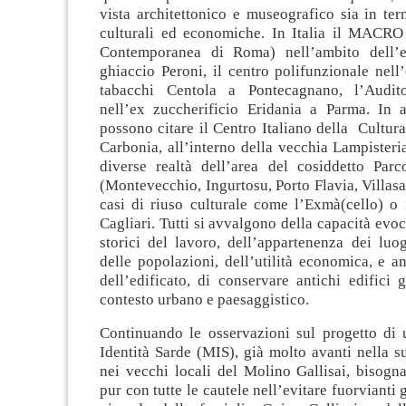
vista architettonico e museografico sia in ter
culturali ed economiche. In Italia il MACR
Contemporanea di Roma) nell’ambito dell’e
ghiaccio Peroni, il centro polifunzionale nel
tabacchi Centola a Pontecagnano, l’Audit
nell’ex zuccherificio Eridania a Parma. In 
possono citare il Centro Italiano della Cultur
Carbonia, all’interno della vecchia Lampisteria
diverse realtà dell’area del cosiddetto Par
(Montevecchio, Ingurtosu, Porto Flavia, Villasalt
casi di riuso culturale come l’Exmà(cello) o 
Cagliari. Tutti si avvalgono della capacità evoc
storici del lavoro, dell’appartenenza dei luog
delle popolazioni, dell’utilità economica, e 
dell’edificato, di conservare antichi edifici g
contesto urbano e paesaggistico.
Continuando le osservazioni sul progetto di
Identità Sarde (MIS), già molto avanti nella s
nei vecchi locali del Molino Gallisai, bisogn
pur con tutte le cautele nell’evitare fuorvianti g