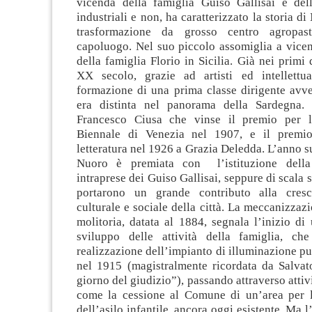
vicenda della famiglia Guiso Gallisai
e dell
industriali e non, ha caratterizzato la storia d
trasformazione da grosso centro agropast
capoluogo. Nel suo piccolo assomiglia a vice
della famiglia Florio in Sicilia. Già nei primi
XX secolo, grazie ad artisti ed intellettu
formazione di una prima classe dirigente avved
era distinta nel panorama della Sardegna. 
Francesco Ciusa che vinse il premio per la
Biennale di Venezia nel 1907, e il premi
letteratura nel 1926 a Grazia Deledda. L’anno 
Nuoro è premiata con l’istituzione della
intraprese dei Guiso Gallisai, seppure di scala 
portarono un grande contributo alla cresc
culturale e sociale della città. La meccanizzazi
molitoria, datata al 1884, segnala l’inizio di
sviluppo delle attività della famiglia, ch
realizzazione dell’impianto di illuminazione p
nel 1915 (magistralmente ricordata da Salvato
giorno del giudizio”), passando attraverso attiv
come la cessione al Comune di un’area per l
dell’asilo infantile, ancora oggi esistente. Ma l’