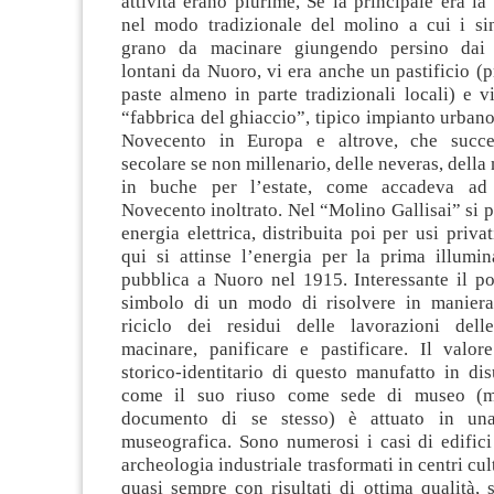
attività erano plurime, Se la principale era la
nel modo tradizionale del molino a cui i si
grano da macinare giungendo persino dai 
lontani da Nuoro, vi era anche un pastificio (
paste almeno in parte tradizionali locali) e 
“fabbrica del ghiaccio”, tipico impianto urbano
Novecento in Europa e altrove, che succe
secolare se non millenario, delle neveras, della
in buche per l’estate, come accadeva ad
Novecento inoltrato. Nel “Molino Gallisai” si
energia elettrica, distribuita poi per usi privat
qui si attinse l’energia per la prima illumin
pubblica a Nuoro nel 1915. Interessante il po
simbolo di un modo di risolvere in maniera 
riciclo dei residui delle lavorazioni dell
macinare, panificare e pastificare. Il valor
storico-identitario di questo manufatto in di
come il suo riuso come sede di museo (
documento di se stesso) è attuato in una
museografica. Sono numerosi i casi di edifici
archeologia industriale trasformati in centri cul
quasi sempre con risultati di ottima qualità, 