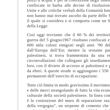
pozzi d’acqua, e per la costruzione degli insed
confiscate in barba alle decine di risoluzion
Unite e alle critiche verbali della Comunità Int
non hanno mai trovato ascolto da parte dello 
il quale si considera e si comporta come un S
della Legge.
Così oggi troviamo che il 60 % dei territori
guerra del 5 giugno1967 risultano confiscati e 
600 mila coloni emigrati negli anni ’90 de
dall’Europa dell’Est; mentre la restante par
palestinesi, si trova frammentata da una r
circonvallazioni che collegano gli insediament
loro, con il divieto di accesso ai palestinesi e 
da ebrei. A queste strade si aggiungono i 550 
permanenti dell’esercito di occupazione.
Tutto ciò limita in modo gravissimo il movimen
e delle merci strangolando di fatto la vita econ
culturale della società palestinese. In linea co
è la costruzione del muro di separazione razz
della vergogna”, un serpente di cemento che 