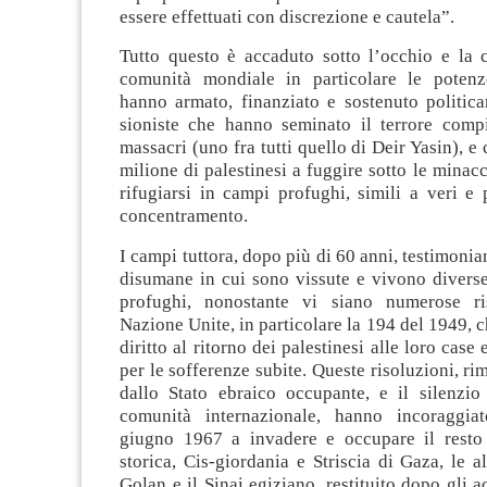
essere effettuati con discrezione e cautela”.
Tutto questo è accaduto sotto l’occhio e la c
comunità mondiale in particolare le poten
hanno armato, finanziato e sostenuto politic
sioniste che hanno seminato il terrore com
massacri (uno fra tutti quello di Deir Yasin), e
milione di palestinesi a fuggire sotto le minacc
rifugiarsi in campi profughi, simili a veri e
concentramento.
I campi tuttora, dopo più di 60 anni, testimonia
disumane in cui sono vissute e vivono diverse
profughi, nonostante vi siano numerose ris
Nazione Unite, in particolare la 194 del 1949, c
diritto al ritorno dei palestinesi alle loro case 
per le sofferenze subite. Queste risoluzioni, ri
dallo Stato ebraico occupante, e il silenzio
comunità internazionale, hanno incoraggiat
giugno 1967 a invadere e occupare il resto 
storica, Cis-giordania e Striscia di Gaza, le al
Golan e il Sinai egiziano, restituito dopo gli 