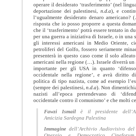
operare il desiderato ‘trasferimento’ (nel lingu
deportazione dei palestinesi,
n.d.a
), e contin
l’ugualmente desiderato denaro americano? 
risposta che io posso proporre a questa doman
che il ‘trasferimento’ potrà essere tentato in d
per una guerra a iniziativa di Israele, o in una 
gli interessi americani in Medio Oriente, ci
petroliferi del Golfo, fossero seriamente minacc
presenterà in questo caso come il solo alleato
americani nella regione (…). Israele diverrà un 
importante per gli USA in quanto ‘difensor
occidentale nella regione’, e avrà diritto d
politica di tipo nazista, come ad esempio l’es
(sempre dei palestinesi,
n.d.a
). Non dimentichi
nazisti all’epoca pretendevano di ‘difend
occidentale contro il comunismo’ e che molti c
Fawzi Ismail
è il presidente dell’As
Amicizia Sardegna Palestina
Immagine
dell’
Archivio Audiovisivo de
Operaio e Democratico Cineforum 