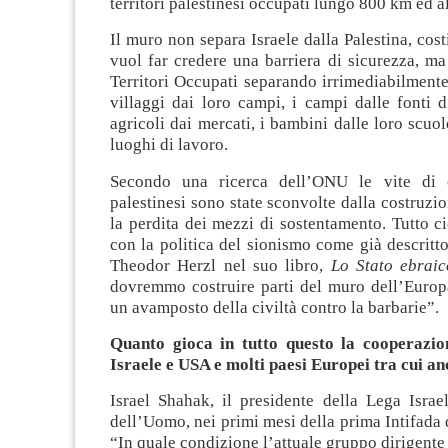
territori palestinesi occupati lungo 800 km ed al
Il muro non separa Israele dalla Palestina, cos
vuol far credere una barriera di sicurezza, ma
Territori Occupati separando irrimediabilmente 
villaggi dai loro campi, i campi dalle fonti d
agricoli dai mercati, i bambini dalle loro scuol
luoghi di lavoro.
Secondo una ricerca dell’ONU le vite di 
palestinesi sono state sconvolte dalla costruzi
la perdita dei mezzi di sostentamento. Tutto c
con la politica del sionismo come già descritt
Theodor Herzl nel suo libro,
Lo Stato ebraic
dovremmo costruire parti del muro dell’Europa
un avamposto della civiltà contro la barbarie”.
Quanto gioca in tutto questo la cooperazio
Israele e USA e molti paesi Europei tra cui an
Israel Shahak, il presidente della Lega Israel
dell’Uomo, nei primi mesi della prima Intifada 
“In quale condizione l’attuale gruppo dirigente 