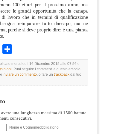
almeno 100 ettari per il prossimo anno, ma
oscere le grandi opportunità che la canapa
i di lavoro che in termini di qualificazione
bisogna reimparare tutto daccapo, ma ne
na, perché si deve proprio dire: è una pianta
e.
k
r
ail
WhatsApp
Condividi
bblicato mercoledì, 16 Dicembre 2015 alle 07:56 e
Opinioni
. Puoi seguire i commenti a questo articolo
oi
inviare un commento
, o fare un
trackback
dal tuo
to
avere una lunghezza massima di 1500 battute.
nti consecutivi.
Nome e Cognomeobbligatorio