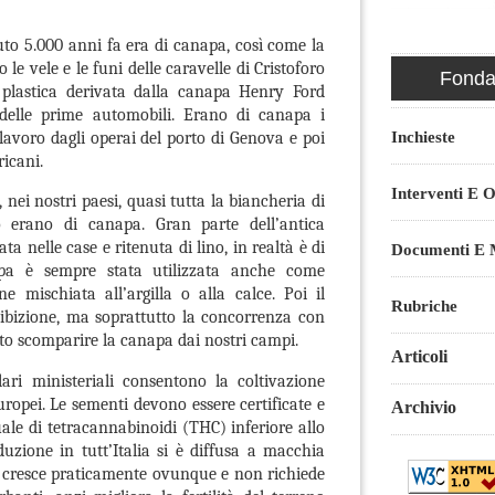
uto 5.000 anni fa era di canapa, così come la
le vele e le funi delle caravelle di Cristoforo
Fondaz
 plastica derivata dalla canapa Henry Ford
 delle prime automobili. Erano di canapa i
Inchieste
 lavoro dagli operai del porto di Genova e poi
icani.
Interventi E O
 nei nostri paesi, quasi tutta la biancheria di
o erano di canapa. Gran parte dell’antica
ta nelle case e ritenuta di lino, in realtà è di
Documenti E M
pa è sempre stata utilizzata anche come
e mischiata all’argilla o alla calce. Poi il
Rubriche
oibizione, ma soprattutto la concorrenza con
atto scomparire la canapa dai nostri campi.
Articoli
ari ministeriali consentono la coltivazione
uropei. Le sementi devono essere certificate e
Archivio
le di tetracannabinoidi (THC) inferiore allo
uzione in tutt’Italia si è diffusa a macchia
a cresce praticamente ovunque e non richiede