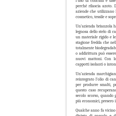
l’uso di concimi e dise
perché rilascia azoto. 
aziende che utilizzano 
cosmetico, tessile e sopr
Un’azienda brianzola h
legnosa dello stelo di 
un materiale rigido e l
stagione fredda che nel
totalmente biodegradabil
o addirittura può esser
nuovi mattoni. Con la
cappotti isolanti o inton
Un’azienda marchigian
reintegrato l’olio di ca
per produrre smalti, p
questo caso recuperand
secolo scorso, quando gl
più economici, presero i
Qualche anno fa vicino a
divieto di pascolo e d