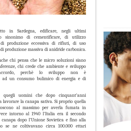
tto in Sardegna, edificare, negli ultimi
o sinonimo di cementificare, di utilizzo
di produzione eccessiva di rifiuti, di uso
 di produzione massiva di anidride carbonica.
nche chi pensa che le micro soluzioni siano
nferenze, chi crede che ambiente e sviluppo
accordo, perchè lo sviluppo non è
o ad un consumo bulimico di energia e di
 quegli uomini che dopo cinquant’anni
a lavorare la canapa sativa. Si proprio quella
oscono al massimo per averla fumata in
vece intorno al 1940 l’Italia era il secondo
 canapa dopo l’Unione Sovietica e fino alla
o se ne coltivavano circa 100.000 ettari