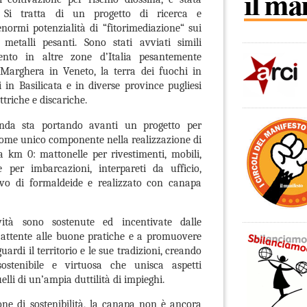
 Si tratta di un progetto di ricerca e
normi potenzialità di “fitorimediazione“ sui
metalli pesanti. Sono stati avviati simili
ento in altre zone d’Italia pesantemente
Marghera in Veneto, la terra dei fuochi in
 in Basilicata e in diverse province pugliesi
ttriche e discariche.
enda sta portando avanti un progetto per
 come unico componente nella realizzazione di
 km 0: mattonelle per rivestimenti, mobili,
e per imbarcazioni, interpareti da ufficio,
ivo di formaldeide e realizzato con canapa
vità sono sostenute ed incentivate dalle
, attente alle buone pratiche e a promuovere
ardi il territorio e le sue tradizioni, creando
sostenibile e virtuosa che unisca aspetti
elli di un’ampia duttilità di impieghi.
e di sostenibilità, la canapa non è ancora