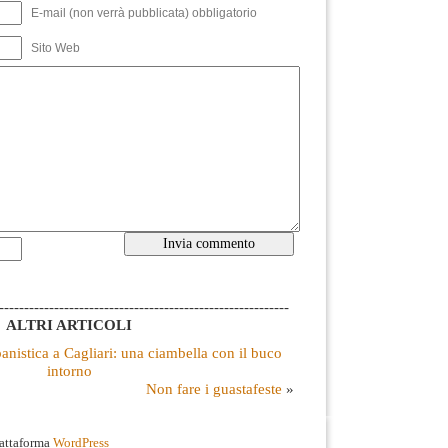
E-mail (non verrà pubblicata) obbligatorio
Sito Web
----------------------------------------------------------
ALTRI ARTICOLI
anistica a Cagliari: una ciambella con il buco
intorno
Non fare i guastafeste
»
iattaforma
WordPress