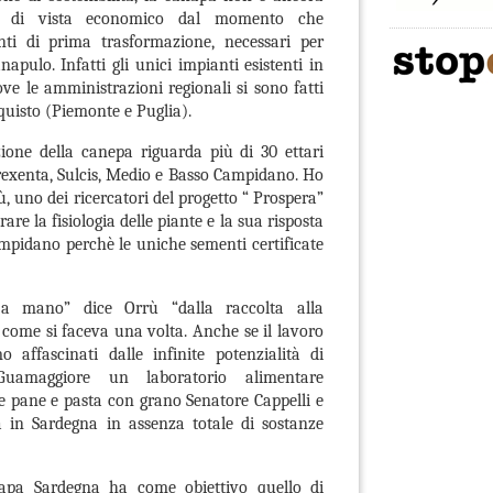
to di vista economico dal momento che
nti di prima trasformazione, necessari per
napulo. Infatti gli unici impianti esistenti in
ove le amministrazioni regionali si sono fatti
cquisto (Piemonte e Puglia).
zione della canepa riguarda più di 30 ettari
 Trexenta, Sulcis, Medio e Basso Campidano. Ho
, uno dei ricercatori del progetto “ Prospera”
are la fisiologia delle piante e la sua risposta
ampidano perchè le uniche sementi certificate
a mano” dice Orrù “dalla raccolta alla
, come si faceva una volta. Anche se il lavoro
affascinati dalle infinite potenzialità di
uamaggiore un laboratorio alimentare
e pane e pasta con grano Senatore Cappelli e
a in Sardegna in assenza totale di sostanze
napa Sardegna ha come obiettivo quello di