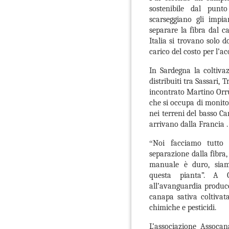
sostenibile dal pun
scarseggiano gli impia
separare la fibra dal ca
Italia si trovano solo d
carico del costo per l’a
In Sardegna la coltiva
distribuiti tra Sassari,
incontrato Martino Orrù
che si occupa di monitor
nei terreni del basso C
arrivano dalla Francia .
“
Noi facciamo tutto 
separazione dalla fibra
manuale è duro, siamo 
questa pianta”. A G
all’avanguardia produc
canapa sativa coltivat
chimiche e pesticidi.
L’associazione Assoca