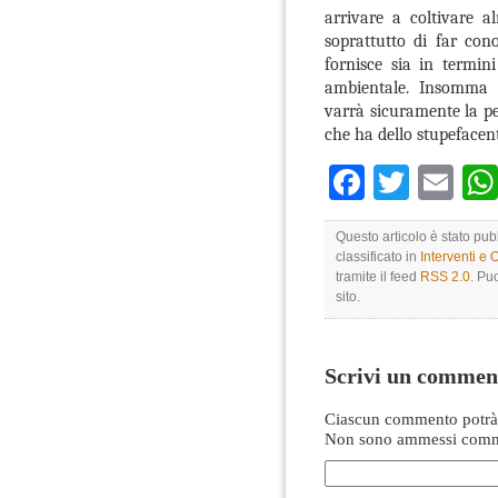
arrivare a coltivare 
soprattutto di far con
fornisce sia in termin
ambientale. Insomma 
varrà sicuramente la pe
che ha dello stupefacent
Faceboo
Twitte
Em
Questo articolo è stato pu
classificato in
Interventi e 
tramite il feed
RSS 2.0
. Pu
sito.
Scrivi un commen
Ciascun commento potrà 
Non sono ammessi comme