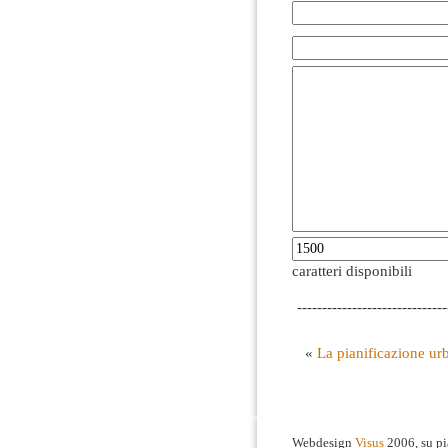
caratteri disponibili
------------------------------
«
La pianificazione urb
Webdesign
Visus
2006, su p