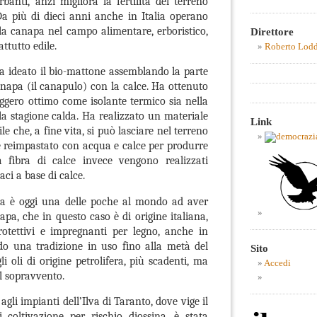
rbanti, anzi migliora la fertilità del terreno
Da più di dieci anni anche in Italia operano
la canapa nel campo alimentare, erboristico,
Direttore
attutto edile.
Roberto Lod
a ideato il bio-mattone assemblando la parte
canapa (il canapulo) con la calce. Ha ottenuto
eggero ottimo come isolante termico sia nella
la stagione calda. Ha realizzato un materiale
Link
e che, a fine vita, si può lasciare nel terreno
e reimpastato con acqua e calce per produrre
 fibra di calce invece vengono realizzati
aci a base di calce.
a è oggi una delle poche al mondo ad aver
napa, che in questo caso è di origine italiana,
rotettivi e impregnanti per legno, anche in
o una tradizione in uso fino alla metà del
Sito
i oli di origine petrolifera, più scadenti, ma
Accedi
l sopravvento.
gli impianti dell’Ilva di Taranto, dove vige il
i coltivazione per rischio diossina, è stata