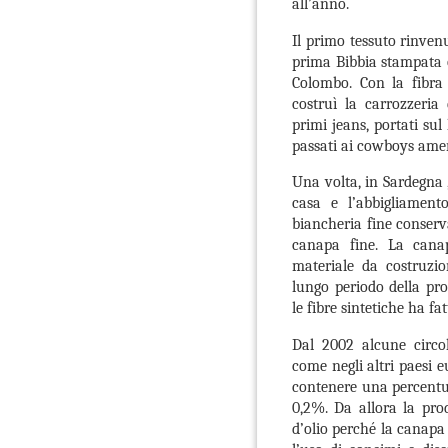
all’anno.
Il primo tessuto rinven
prima Bibbia stampata o 
Colombo. Con la fibra
costruì la carrozzeria
primi jeans, portati sul
passati ai cowboys amer
Una volta, in Sardegna ,
casa e l’abbigliament
biancheria fine conserva
canapa fine. La cana
materiale da costruzion
lungo periodo della pr
le fibre sintetiche ha f
Dal 2002 alcune circol
come negli altri paesi e
contenere una percentua
0,2%. Da allora la prod
d’olio perché la canap