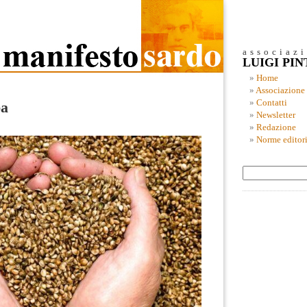
associaz
LUIGI PI
Home
Associazione
Contatti
pa
Newsletter
Redazione
Norme editori