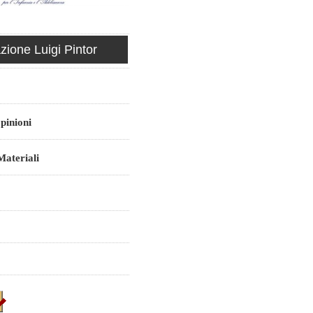
ione Luigi Pintor
pinioni
ateriali