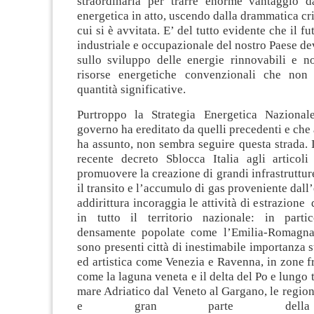
straordinaria per trarre enorme vantaggio da
energetica in atto, uscendo dalla drammatica cr
cui si è avvitata. E’ del tutto evidente che il 
industriale e occupazionale del nostro Paese de
sullo sviluppo delle energie rinnovabili e n
risorse energetiche convenzionali che non
quantità significative.
Purtroppo la Strategia Energetica Nazionale
governo ha ereditato da quelli precedenti e ch
ha assunto, non sembra seguire questa strada. In
recente decreto Sblocca Italia agli articoli
promuovere la creazione di grandi infrastruttur
il transito e l’accumulo di gas proveniente dall’e
addirittura incoraggia le attività di estrazione 
in tutto il territorio nazionale: in parti
densamente popolate come l’Emilia-Romagna
sono presenti città di inestimabile importanza s
ed artistica come Venezia e Ravenna, in zone fr
come la laguna veneta e il delta del Po e lungo t
mare Adriatico dal Veneto al Gargano, le region
e gran parte della 