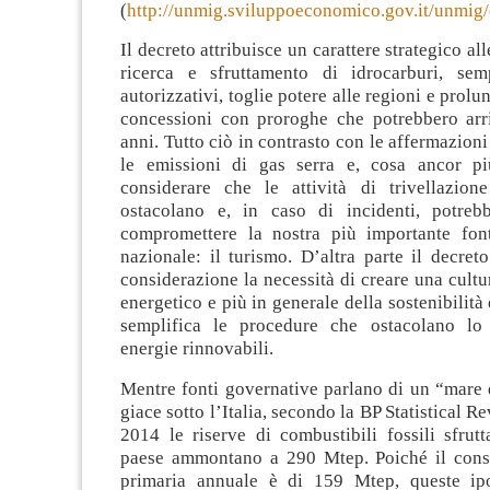
(
http://unmig.sviluppoeconomico.gov.it/unmig/car
Il decreto attribuisce un carattere strategico al
ricerca e sfruttamento di idrocarburi, semp
autorizzativi, toglie potere alle regioni e prolu
concessioni con proroghe che potrebbero arr
anni. Tutto ciò in contrasto con le affermazioni
le emissioni di gas serra e, cosa ancor pi
considerare che le attività di trivellazion
ostacolano e, in caso di incidenti, potrebb
compromettere la nostra più importante fon
nazionale: il turismo. D’altra parte il decre
considerazione la necessità di creare una cultu
energetico e più in generale della sostenibilità
semplifica le procedure che ostacolano lo 
energie rinnovabili.
Mentre fonti governative parlano di un “mare 
giace sotto l’Italia, secondo la BP Statistical 
2014 le riserve di combustibili fossili sfrutt
paese ammontano a 290 Mtep. Poiché il cons
primaria annuale è di 159 Mtep, queste ipo