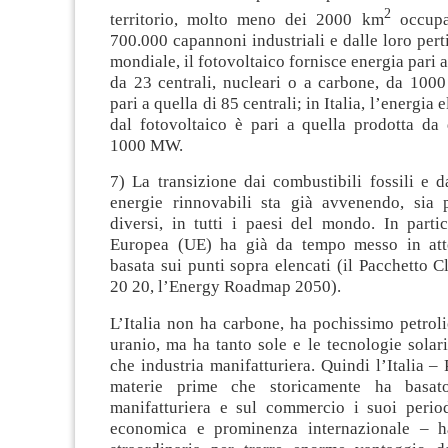
2
territorio, molto meno dei 2000 km
occupat
700.000 capannoni industriali e dalle loro pert
mondiale, il fotovoltaico fornisce energia pari 
da 23 centrali, nucleari o a carbone, da 100
pari a quella di 85 centrali; in Italia, l’energia 
dal fotovoltaico è pari a quella prodotta da 
1000 MW.
7) La transizione dai combustibili fossili e d
energie rinnovabili sta già avvenendo, sia
diversi, in tutti i paesi del mondo. In parti
Europea (UE) ha già da tempo messo in atto
basata sui punti sopra elencati (il Pacchetto 
20 20, l’Energy Roadmap 2050).
L’Italia non ha carbone, ha pochissimo petrol
uranio, ma ha tanto sole e le tecnologie solar
che industria manifatturiera. Quindi l’Italia –
materie prime che storicamente ha basato 
manifatturiera e sul commercio i suoi period
economica e prominenza internazionale – h