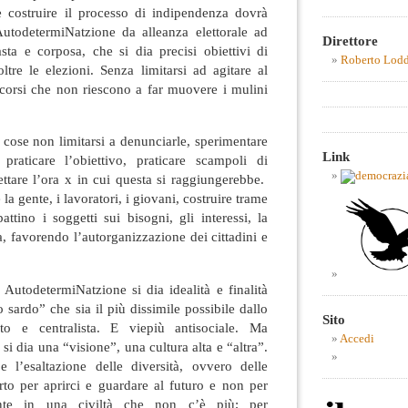
e costruire il processo di indipendenza dovrà
AutodetermiNatzione da alleanza elettorale ad
Direttore
asta e corposa, che si dia precisi obiettivi di
Roberto Lod
tre le elezioni. Senza limitarsi ad agitare al
scorsi che non riescono a far muovere i mulini
e cose non limitarsi a denunciarle, sperimentare
Link
praticare l’obiettivo, praticare scampoli di
ttare l’ora x in cui questa si raggiungerebbe.
la gente, i lavoratori, i giovani, costruire trame
tino i soggetti sui bisogni, gli interessi, la
ca, favorendo l’autorganizzazione dei cittadini e
 AutodetermiNatzione si dia idealità e finalità
 sardo” che sia il più dissimile possibile dallo
Sito
rato e centralista. E viepiù antisociale. Ma
Accedi
si dia una “visione”, una cultura alta e “altra”.
 l’esaltazione delle diversità, ovvero delle
erto per aprirci e guardare al futuro e non per
mente in una civiltà che non c’è più; per