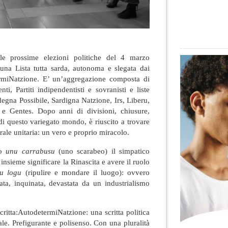
le prossime elezioni politiche del 4 marzo
una Lista tutta sarda, autonoma e slegata dai
ermiNatzione
. E’ un’aggregazione composta di
ti, Partiti indipendentisti e sovranisti e liste
egna Possibile, Sardigna Natzione, Irs, Liberu,
 Gentes. Dopo anni di divisioni, chiusure,
 di questo variegato mondo, è riuscito a trovare
orale unitaria: un vero e proprio miracolo.
to
unu carrabusu
(uno scarabeo) il simpatico
nsieme significare la Rinascita e avere il ruolo
su logu
(ripulire e mondare il luogo): ovvero
ata, inquinata, devastata da un industrialismo
critta:AutodetermiNatzione: una scritta politica
ale. Prefigurante e polisenso. Con una pluralità