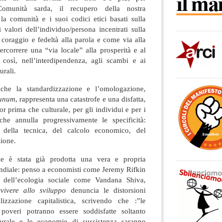
Comunità sarda, il recupero della nostra
: la comunità e i suoi codici etici basati sulla
i valori dell’individuo/persona incentrati sulla
coraggio e fedeltà alla parola e come via alla
percorrere una “via locale” alla prosperità e al
 così, nell’interdipendenza, agli scambi e ai
urali.
che la standardizzazione e l’omologazione,
 unum
, rappresenta una catastrofe e una disfatta,
r prima che culturale, per gli individui e per i
he annulla progressivamente le specificità:
 della tecnica, del calcolo economico, del
zione.
he è stata già prodotta una vera e propria
mondiale: penso a economisti come Jeremy Rifkin
ci dell’ecologia sociale come Vandana Shiva,
vivere allo sviluppo
denuncia le distorsioni
alizzazione capitalistica, scrivendo che :”le
 poveri potranno essere soddisfatte soltanto
urale e le economie di sussistenza saranno