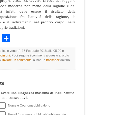
a propria esistenza. Ovvero la voce del soggetto
’epoca moderna non meno della ragione e del
à infatti deve essere il risultato della
posizione fra l’attività della ragione, la
to e il radicamento nel proprio corpo, nella
oprie tradizioni.
k
r
ail
WhatsApp
Condividi
bblicato venerdì, 16 Febbraio 2018 alle 05:00 e
Opinioni
. Puoi seguire i commenti a questo articolo
oi
inviare un commento
, o fare un
trackback
dal tuo
to
avere una lunghezza massima di 1500 battute.
nti consecutivi.
Nome e Cognomeobbligatorio
E-mail (non verrà pubblicata) obbligatorio