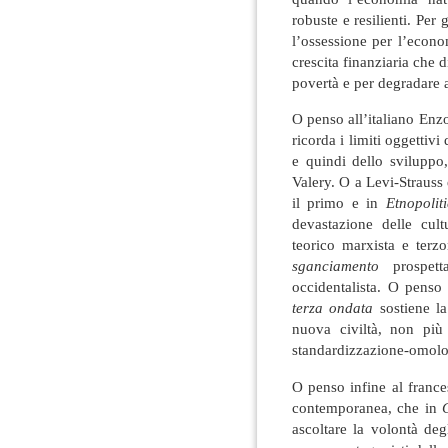
robuste e resilienti. Per
l’ossessione per l’econo
crescita finanziaria che 
povertà e per degradare 
O penso all’italiano Enz
ricorda i limiti oggettivi
e quindi dello sviluppo
Valery. O a Levi-Strauss
il primo e in
Etnopoli
devastazione delle cul
teorico marxista e ter
sganciamento
prospet
occidentalista. O penso
terza ondata
sostiene la
nuova civiltà, non più 
standardizzazione-omolo
O penso infine al france
contemporanea, che in
ascoltare la volontà de