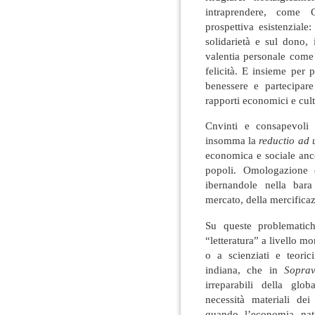
intraprendere, come 
prospettiva esistenziale
solidarietà e sul dono, 
valentia personale come 
felicità. E insieme per 
benessere e partecipare
rapporti economici e cult
Cnvinti e consapevoli 
insomma la
reductio ad
economica e sociale anco
popoli. Omologazione c
ibernandole nella bara
mercato, della mercifica
Su queste problematic
“letteratura” a livello 
o a scienziati e teori
indiana, che in
Soprav
irreparabili della glob
necessità materiali dei
quando l’economia nat