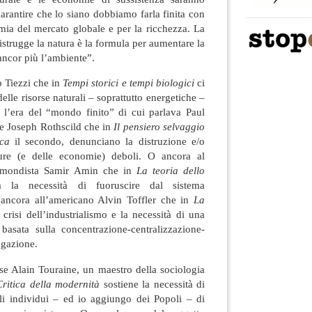
 garantire che lo siano dobbiamo farla finita con
mia del mercato globale e per la ricchezza. La
distrugge la natura è la formula per aumentare la
ancor più l’ambiente”.
o Tiezzi che in
Tempi storici e tempi biologici
ci
 delle risorse naturali – soprattutto energetiche –
, l’era del “mondo finito” di cui parlava Paul
 e Joseph Rothscild che in
Il pensiero selvaggio
tica
il secondo, denunciano la distruzione e/o
ture (e delle economie) deboli. O ancora al
zomondista Samir Amin che in
La teoria dello
ta la necessità di fuoruscire dal sistema
 ancora all’americano Alvin Toffler che in
La
 crisi dell’industrialismo e la necessità di una
basata sulla concentrazione-centralizzazione-
gazione.
se Alain Touraine, un maestro della sociologia
Critica della modernità
sostiene la necessità di
gli individui – ed io aggiungo dei Popoli – di