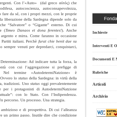
onvergenti. Con l’«Auto» (dal greco αὐτός) che
difesa, autocoscienza, autoconsapevolezza,
o fare da sé, con i propri mezzi, con le proprie
Fondaz
 la liberazione della Sardegna dipende solo da
che “Salvatore” o “Gigante” esterno. Di cui
e (
Timeo Danaos et dona ferentes!
). Anche
Inchieste
argento e mirra. Come faranno in occasione
 Partiti italiani. Perchè
furat chie benit dae su
Interventi E O
o sempre venuti per depredarci, conquistarci,
Documenti E M
eterminazione: Ad indicare tutta la forza, la
lontà con cui l’aggregazione si prefigge di
Rubriche
vo. Nel termine «AutodetermiNatzione» è
. Ovvero lo
status
della Sardegna: in virtù della
ra, tradizioni. Uno
status
oggi prevalentemente
Articoli
per i protagonisti di AutodetermiNatzione
attuale”: con lo Stato. Con l’Indipendenza.
Archivio
Un percorso. Un processo. Una strategia.
o ambizioso e di prospettiva. Di cui l’alleanza
re un primo passo. Inutile dire che condizione