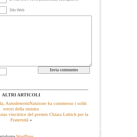
Sito Web
----------------------------------------------------------
ALTRI ARTICOLI
a, AutodetermiNatzione ha commesso i soliti
errori della sinistra
as vincitrice del premio Chiara Lubich per la
Fraternità
»
iattaforma
WordPress