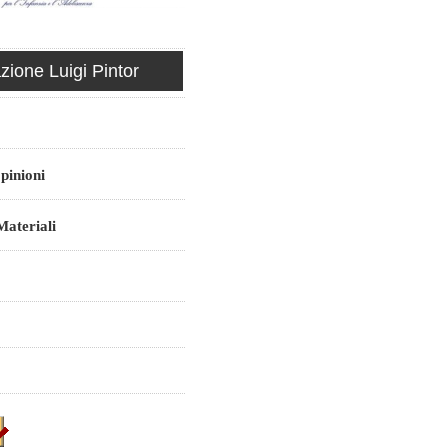
ione Luigi Pintor
pinioni
ateriali