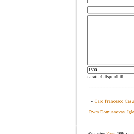
caratteri disponibili
------------------------------
«
Caro Francesco Casul
Rwm Domusnovas. Iglesi
Webdesign
Visus
2006, su p