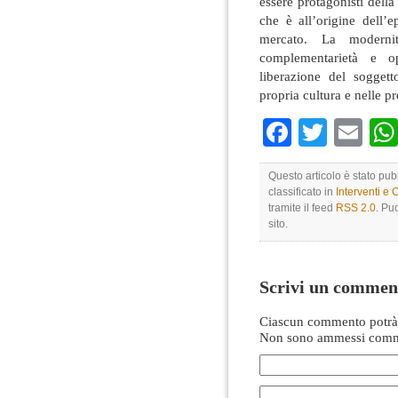
essere protagonisti dell
che è all’origine dell
mercato. La modernit
complementarietà e op
liberazione del sogget
propria cultura e nelle pr
Faceboo
Twitte
Em
Questo articolo è stato pu
classificato in
Interventi e 
tramite il feed
RSS 2.0
. Pu
sito.
Scrivi un commen
Ciascun commento potrà 
Non sono ammessi comme