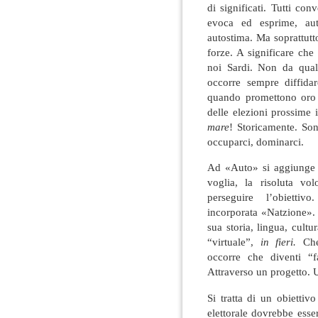
di significati. Tutti c
evoca ed esprime, auto
autostima. Ma soprattutt
forze. A significare che
noi Sardi. Non da qual
occorre sempre diffidar
quando promettono oro 
delle elezioni prossime i
mare
! Storicamente. Son
occuparci, dominarci.
Ad «Auto» si aggiunge D
voglia, la risoluta vo
perseguire l’obietti
incorporata «Natzione»
sua storia, lingua, cultu
“virtuale”,
in fieri.
Che 
occorre che diventi “f
Attraverso un progetto. 
Si tratta di un obiettiv
elettorale dovrebbe esse