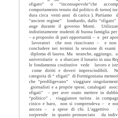
sfigato” o “inconsapevole”che acc
comportamento tenuto dal politico di turno( tu
dura circa venti anni di carica ). Partiamo 
“ancient regime” lombardo, dallo “sfigato”
auge durante il governo Monti. Utilizzat
indistintamente studenti di buona famiglia per
– a proposito di pari opportunità – e per apos
lavoratori che non riuscivano – e non
concludere nei termini la sessione di esami 
diploma di laurea. Ma neanche, aggiungo, a 
universitarie o a sbarcare il lunario in una Re
le fondamenta costitutive vede lavoro e istru
come diritti e doveri imprescindibili. N
categoria di “ sfigati” di Formigoniana memor
che “prediligevano” viaggiare singolarment
giornalisti e a proprie spese, catalogati aso
sfigati” – per aver osato mettere in dubbi
“politico” , viaggiatore turista in compag
cinico e baro, non si comprendeva – e no
ancora – a spese di chi. L’aggettivo s
sorprende in quanto pronunciato da indiv