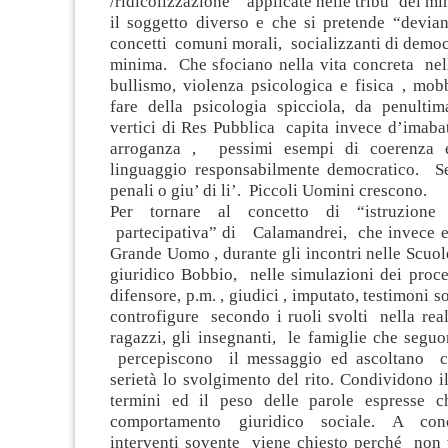
/ridicolizzazione” applicate nelle tribu’ dei mi
il soggetto diverso e che si pretende “devian
concetti comuni morali, socializzanti di democ
minima. Che sfociano nella vita concreta nell
bullismo, violenza psicologica e fisica , mob
fare della psicologia spicciola, da penult
vertici di Res Pubblica capita invece d’imaba
arroganza , pessimi esempi di coerenza
linguaggio responsabilmente democratico. S
penali o giu’ di li’. Piccoli Uomini crescono.
Per tornare al concetto di “istruzione
partecipativa” di Calamandrei, che invece 
Grande Uomo , durante gli incontri nelle Scuo
giuridico Bobbio, nelle simulazioni dei proce
difensore, p.m. , giudici , imputato, testimoni 
controfigure secondo i ruoli svolti nella real
ragazzi, gli insegnanti, le famiglie che segu
percepiscono il messaggio ed ascoltano co
serietà lo svolgimento del rito. Condividono 
termini ed il peso delle parole espresse c
comportamento giuridico sociale. A conc
interventi sovente viene chiesto perché non 