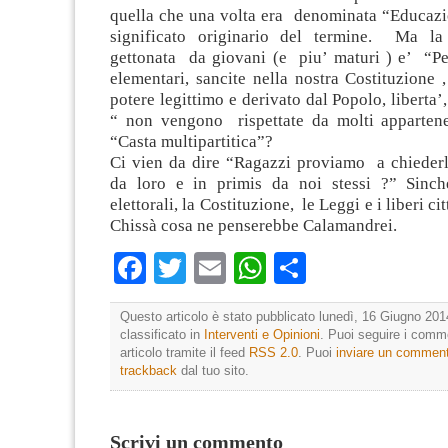
quella che una volta era denominata “Educazio
significato originario del termine. Ma l
gettonata da giovani (e piu’ maturi ) e’ “Pe
elementari, sancite nella nostra Costituzione 
potere legittimo e derivato dal Popolo, liberta’, 
“ non vengono rispettate da molti apparten
“Casta multipartitica”?
Ci vien da dire “Ragazzi proviamo a chiederl
da loro e in primis da noi stessi ?” Sinch
elettorali, la Costituzione, le Leggi e i liberi c
Chissà cosa ne penserebbe Calamandrei.
Facebook
Twitter
Email
WhatsApp
Condividi
Questo articolo è stato pubblicato lunedì, 16 Giugno 201
classificato in
Interventi e Opinioni
. Puoi seguire i comm
articolo tramite il feed
RSS 2.0
. Puoi
inviare un commen
trackback
dal tuo sito.
Scrivi un commento