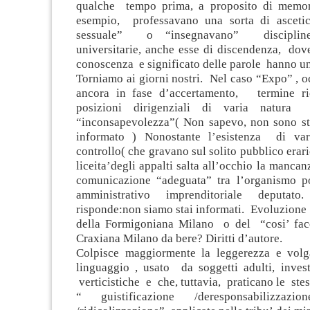
qualche tempo prima, a proposito di memori
esempio, professavano una sorta di asceti
sessuale” o “insegnavano” discipline
universitarie, anche esse di discendenza, dove
conoscenza e significato delle parole hanno un
Torniamo ai giorni nostri. Nel caso “Expo” , o
ancora in fase d’accertamento, termine ri
posizioni dirigenziali di varia natura
“inconsapevolezza”( Non sapevo, non sono st
informato ) Nonostante l’esistenza di var
controllo( che gravano sul solito pubblico erari
liceita’degli appalti salta all’occhio la mancan
comunicazione “adeguata” tra l’organismo po
amministrativo imprenditoriale deputa
risponde:non siamo stai informati. Evoluzione
della Formigoniana Milano o del “cosi’ face
Craxiana Milano da bere? Diritti d’autore.
Colpisce maggiormente la leggerezza e volg
linguaggio , usato da soggetti adulti, invest
verticistiche e che, tuttavia, praticano le ste
“ guistificazione /deresponsabilizzazio