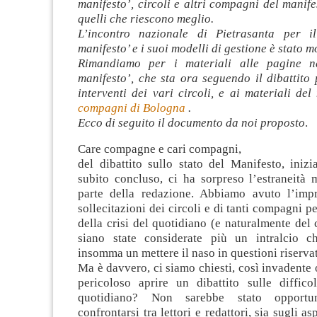
manifesto’, circoli e altri compagni del manife
quelli che riescono meglio.
L’incontro nazionale di Pietrasanta per il
manifesto’ e i suoi modelli di gestione è stato m
Rimandiamo per i materiali alle pagine na
manifesto’, che sta ora seguendo il dibattito
interventi dei vari circoli, e ai materiali de
compagni di Bologna
.
Ecco di seguito il documento da noi proposto
.
Care compagne e cari compagni,
del dibattito sullo stato del Manifesto, inizi
subito concluso, ci ha sorpreso l’estraneità 
parte della redazione. Abbiamo avuto l’imp
sollecitazioni dei circoli e di tanti compagni p
della crisi del quotidiano (e naturalmente del
siano state considerate più un intralcio c
insomma un mettere il naso in questioni riservat
Ma è davvero, ci siamo chiesti, così invadente
pericoloso aprire un dibattito sulle diffico
quotidiano? Non sarebbe stato opport
confrontarsi tra lettori e redattori, sia sugli as