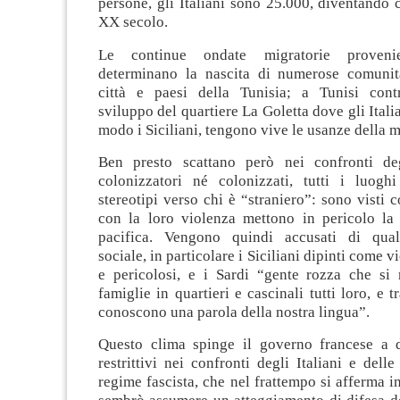
persone, gli Italiani sono 25.000, diventando 
XX secolo.
Le continue ondate migratorie provenien
determinano la nascita di numerose comunit
città e paesi della Tunisia; a Tunisi cont
sviluppo del quartiere La Goletta dove gli Italia
modo i Siciliani, tengono vive le usanze della m
Ben presto scattano però nei confronti deg
colonizzatori né colonizzati, tutti i luog
stereotipi verso chi è “straniero”: sono visti
con la loro violenza mettono in pericolo la 
pacifica. Vengono quindi accusati di quals
sociale, in particolare i Siciliani dipinti come vi
e pericolosi, e i Sardi “gente rozza che si 
famiglie in quartieri e cascinali tutti loro, e 
conoscono una parola della nostra lingua”.
Questo clima spinge il governo francese a d
restrittivi nei confronti degli Italiani e delle 
regime fascista, che nel frattempo si afferma in