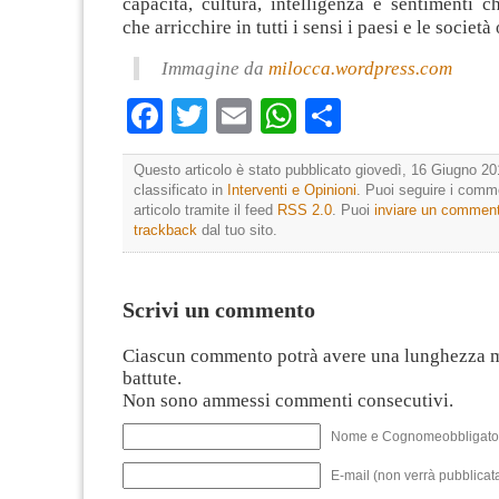
capacità, cultura, intelligenza e sentimenti 
che arricchire in tutti i sensi i paesi e le società 
Immagine da
milocca.wordpress.com
Facebook
Twitter
Email
WhatsApp
Condividi
Questo articolo è stato pubblicato giovedì, 16 Giugno 20
classificato in
Interventi e Opinioni
. Puoi seguire i comm
articolo tramite il feed
RSS 2.0
. Puoi
inviare un commen
trackback
dal tuo sito.
Scrivi un commento
Ciascun commento potrà avere una lunghezza 
battute.
Non sono ammessi commenti consecutivi.
Nome e Cognomeobbligato
E-mail (non verrà pubblicata