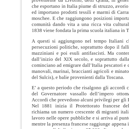
proveniente da Livorno, detti Qrana, in gene
che esportano in Italia piume di struzzo, avorio
ed importano prodotti tessili e marmi di Carra
moschee. E che raggiungono posizioni importan
comunità dando vita a una ricca vita cultural
1838 viene fondata la prima scuola italiana in T
A questi si aggiungono nel tempo Italiani 
persecuzioni politiche, soprattutto dopo il fal
mazziniani e poi esuli antifascisti. Ma cont
dall’inizio del XIX secolo, e soprattutto dal
cominciano ad emigrare dall’Italia pescatori e c
manovali, marinai, braccianti agricoli e minato
del Sulcis), e balie provenienti dalla Toscana.
E’ a questo periodo che risalgono gli accordi co
del Governatore vassallo dell’impero ottom
Accordi che prevedono alcuni privilegi per gli I
Nel 1881 inizia il Protettorato francese de
richiama un numero crescente di migranti ital
lavoro nelle opere pubbliche e si arriva al punt
mentre la presenza francese raggiunge appena 