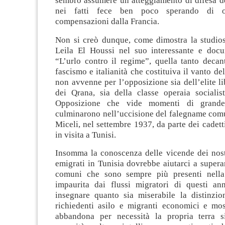
sembrò assumere un atteggiamento di difesa de
nei fatti fece ben poco sperando di o
compensazioni dalla Francia.
Non si creò dunque, come dimostra la studiosa
Leila El Houssi nel suo interessante e doc
“L’urlo contro il regime”, quella tanto decant
fascismo e italianità che costituiva il vanto de
non avvenne per l’opposizione sia dell’elite l
dei Qrana, sia della classe operaia socialis
Opposizione che vide momenti di grande
culminarono nell’uccisione del falegname com
Miceli, nel settembre 1937, da parte dei cadett
in visita a Tunisi.
Insomma la conoscenza delle vicende dei nost
emigrati in Tunisia dovrebbe aiutarci a superar
comuni che sono sempre più presenti nella 
impaurita dai flussi migratori di questi an
insegnare quanto sia miserabile la distinzio
richiedenti asilo e migranti economici e mo
abbandona per necessità la propria terra s