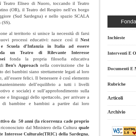
N Teatro Eliseo di Nuoro, toccando il Teatro
tino (OR), il Teatro del Respiro nell’ex borgo
ggiore (Sud Sardegna) e nello spazio SCALA
Fondaz
 (SS).
ne al territorio si unisce la necessità di farsi
Inchieste
nuovi processi educativi: nasce così il
Nest
e Scuola d’Infanzia in Italia ad essere
 da un Teatro di Rilevante Interesse
Interventi E O
sei
fonda la propria filosofia educativa
 di
Ben’s Approach
nella convinzione che la
Documenti E M
to dei bambini siano strettamente legati al loro
, all’essere felici. Il benessere è così elemento
Rubriche
antenimento dell’equilibrio a tutti i livelli
motivo e sociale) e sull’approfondimento sulla
ne e linguaggi dello spettacolo, per arrivare a
Articoli
re di bambine e bambini a partire dai loro
Archivio
attivo da
50 anni
(la ricorrenza cade proprio
riconosciuto dal Ministero della Cultura
quale
te Interesse Culturale(TRIC) della Sardegna
,