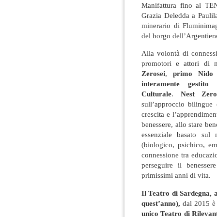
Manifattura fino al TE
Grazia Deledda a Paulila
minerario di Fluminima
del borgo dell’Argentiera
Alla volontà di connessio
promotori e attori di 
Zerosei
,
primo Nido 
interamente gestito
Culturale
.
Nest Zero
sull’approccio bilingue
crescita e l’apprendimen
benessere, allo stare bene
essenziale basato sul m
(biologico, psichico, e
connessione tra educazio
perseguire il benesse
primissimi anni di vita.
Il Teatro di Sardegna, 
quest’anno),
dal 2015 è 
unico Teatro di Rilevan