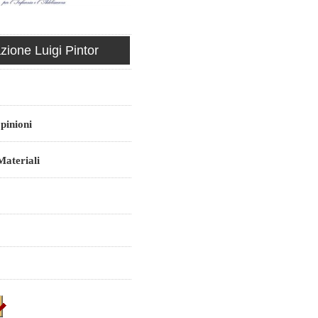
ione Luigi Pintor
pinioni
ateriali