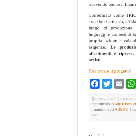
ricevendo anche il finanz
Confermato come TRIC n
creazione artistica, affid
lungo di produzione 
linguaggi e contesti di l
propria azione e calando
esigenze.
Le produzi
allestimenti e ripres
artisti.
[
Per votare il progetto
]
Faceboo
Twitte
Em
Questo articolo è stato pu
classificato in
Arte e beni cu
tramite il feed
RSS 2.0
. Pu
sito.