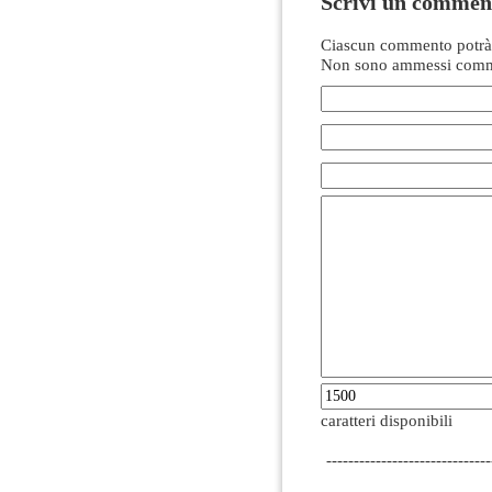
Scrivi un commen
Ciascun commento potrà 
Non sono ammessi comme
caratteri disponibili
------------------------------