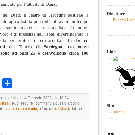
iamento per l’attività di Danza.
Direttore
el 2018, il Teatro di Sardegna sostiene la
Roberto Lod
ando agli artisti la possibilità di avere un tempo
e sperimentazione cross-mediale di nuovi
avoro e di presenza nell’Isola, diversificando la
la nei territori, di cui ascolta i desideri ed
oni del Teatro di Sardegna, tra nuovi
Link
e, sono ad oggi 25 e coinvolgono circa 100
k
r
ail
WhatsApp
Condividi
bblicato sabato, 4 Febbraio 2023 alle 10:24 e
lturali
. Puoi seguire i commenti a questo articolo
Sito
oi
inviare un commento
, o fare un
trackback
dal tuo
Accedi