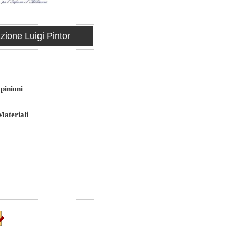
ione Luigi Pintor
pinioni
ateriali