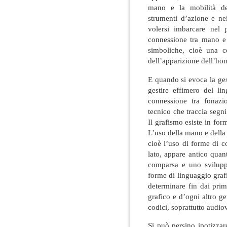
mano e la mobilità del
strumenti d’azione e nei
volersi imbarcare nel 
connessione tra mano e 
simboliche, cioè una c
dell’apparizione dell’ho
E quando si evoca la ges
gestire effimero del l
connessione tra fonazi
tecnico che traccia segni 
Il grafismo esiste in fo
L’uso della mano e della
cioè l’uso di forme di c
lato, appare antico qua
comparsa e uno svilupp
forme di linguaggio grafi
determinare fin dai prim
grafico e d’ogni altro 
codici, soprattutto audiov
Si può persino ipotizzare