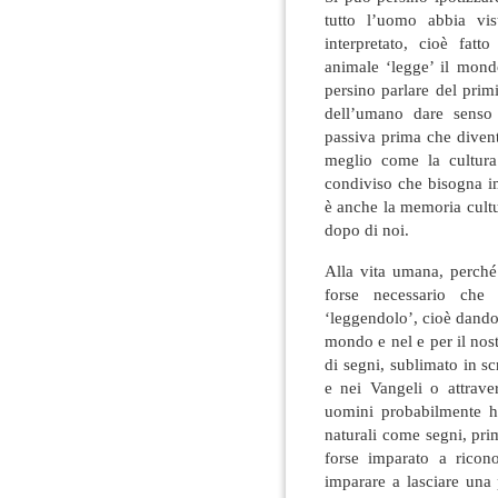
tutto l’uomo abbia vi
interpretato, cioè fatt
animale ‘legge’ il mon
persino parlare del prim
dell’umano dare senso 
passiva prima che diventi
meglio come la cultura
condiviso che bisogna i
è anche la memoria cultu
dopo di noi.
Alla vita umana, perché 
forse necessario che
‘leggendolo’, cioè dandog
mondo e nel e per il no
di segni, sublimato in sc
e nei Vangeli o attrave
uomini probabilmente h
naturali come segni, pri
forse imparato a ricon
imparare a lasciare una 