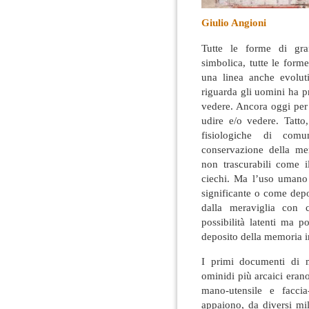
Giulio Angioni
Tutte le forme di graf
simbolica, tutte le form
una linea anche evolut
riguarda gli uomini ha pr
vedere. Ancora oggi per
udire e/o vedere
. Tatto
fisiologiche di com
conservazione della mem
non trascurabili come i
ciechi. Ma l’uso umano 
significante o come dep
dalla meraviglia con 
possibilità latenti ma 
deposito della memoria i
I primi documenti di 
ominidi più arcaici eran
mano-utensile e faccia-
appaiono, da diversi mil