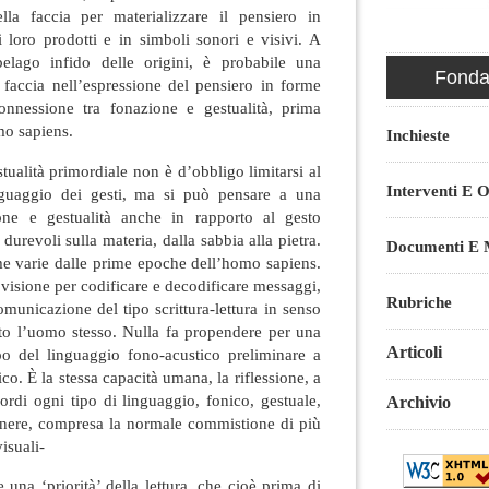
la faccia per materializzare il pensiero in
 loro prodotti e in simboli sonori e visivi. A
pelago infido delle origini, è probabile una
Fondaz
faccia nell’espressione del pensiero in forme
onnessione tra fonazione e gestualità, prima
mo sapiens.
Inchieste
tualità primordiale non è d’obbligo limitarsi al
Interventi E O
inguaggio dei gesti, ma si può pensare a una
one e gestualità anche in rapporto al gesto
durevoli sulla materia, dalla sabbia alla pietra.
Documenti E M
rme varie dalle prime epoche dell’homo sapiens.
 visione per codificare e decodificare messaggi,
Rubriche
omunicazione del tipo scrittura-lettura in senso
nto l’uomo stesso. Nulla fa propendere per una
Articoli
o del linguaggio fono-acustico preliminare a
co. È la stessa capacità umana, la riflessione, a
ordi ogni tipo di linguaggio, fonico, gestuale,
Archivio
genere, compresa la normale commistione di più
isuali-
 una ‘priorità’ della lettura, che cioè prima di