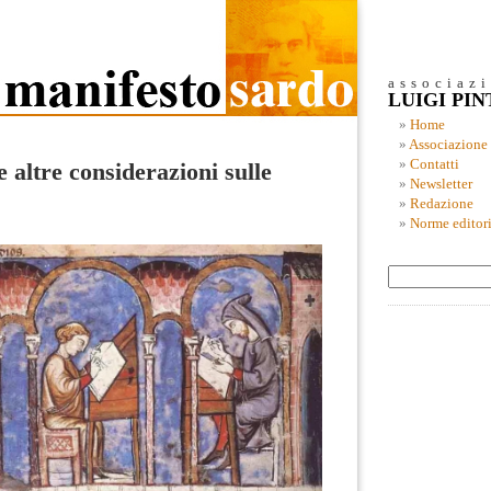
associaz
LUIGI PI
Home
Associazione
Contatti
 altre considerazioni sulle
Newsletter
Redazione
Norme editori