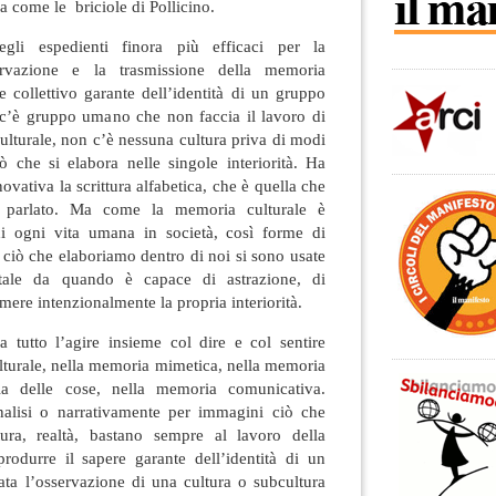
sa come le briciole di Pollicino.
gli espedienti finora più efficaci per la
servazione e la trasmissione della memoria
re collettivo garante dell’identità di un gruppo
’è gruppo umano che non faccia il lavoro di
ulturale, non c’è nessuna cultura priva di modi
iò che si elabora nelle singole interiorità. Ha
ovativa la scrittura alfabetica, che è quella che
l parlato. Ma come la memoria culturale è
di ogni vita umana in società, così forme di
i ciò che elaboriamo dentro di noi si sono usate
ale da quando è capace di astrazione, di
mere intenzionalmente la propria interiorità.
a tutto l’agire insieme col dire e col sentire
lturale, nella memoria mimetica, nella memoria
ia delle cose, nella memoria comunicativa.
nalisi o narrativamente per immagini ciò che
ra, realtà, bastano sempre al lavoro della
rodurre il sapere garante dell’identità di un
ta l’osservazione di una cultura o subcultura