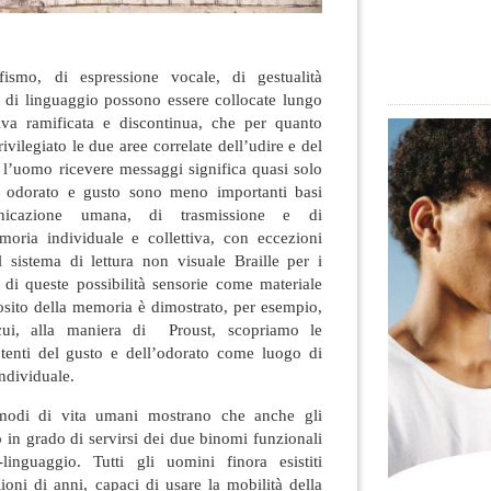
ismo, di espressione vocale, di gestualità
e di linguaggio possono essere collocate lungo
iva ramificata e discontinua, che per quanto
ivilegiato le due aree correlate dell’udire e del
 l’uomo ricevere messaggi significa quasi solo
, odorato e gusto sono meno importanti basi
unicazione umana, di trasmissione e di
oria individuale e collettiva, con eccezioni
l sistema di lettura non visuale Braille per i
di queste possibilità sensorie come materiale
osito della memoria è dimostrato, per esempio,
cui, alla maniera di Proust, scopriamo le
potenti del gusto e dell’odorato come luogo di
ndividuale.
modi di vita umani mostrano che anche gli
o in grado di servirsi dei due binomi funzionali
linguaggio. Tutti gli uomini finora esistiti
ioni di anni, capaci di usare la mobilità della