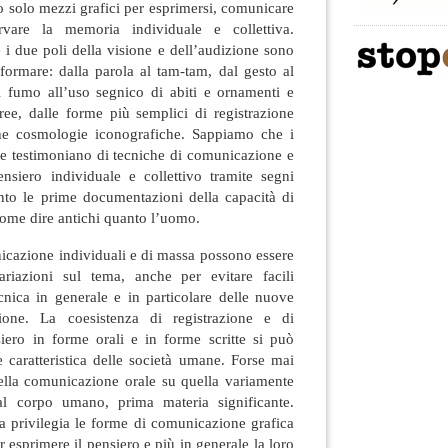
 o solo mezzi grafici per esprimersi, comunicare
rvare la memoria individuale e collettiva.
e i due poli della visione e dell’audizione sono
nformare: dalla parola al tam-tam, dal gesto al
di fumo all’uso segnico di abiti e ornamenti e
ree, dalle forme più semplici di registrazione
che cosmologie iconografiche. Sappiamo che i
e testimoniano di tecniche di comunicazione e
nsiero individuale e collettivo tramite segni
anto le prime documentazioni della capacità di
 come dire antichi quanto l’uomo.
icazione individuali e di massa possono essere
ariazioni sul tema, anche per evitare facili
cnica in generale e in particolare delle nuove
ione. La coesistenza di registrazione e di
ero in forme orali e in forme scritte si può
 caratteristica delle società umane. Forse mai
della comunicazione orale su quella variamente
dal corpo umano, prima materia significante.
a privilegia le forme di comunicazione grafica
er esprimere il pensiero e più in generale la loro