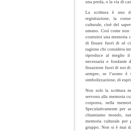
una preda, o la via di ca
La scrittura è uno de
registrazione, la con
culturale, cioè del sape
umano. Così come non c
costruirsi una memoria c
di fissare fuori di sé c
ragione chi considera inn
riproduce al meglio i
necessaria e fondante 
fissazione fuori di noi d
sempre, se l’uomo è t
simbolizzazione, di espri
Non solo la scrittura m
servono alla memoria cu
corporea, nella memor
Speculativamente per a
chiamiamo mondo, natu
memoria culturale per p
gruppo. Non si è mai da