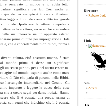
sto e osservato il mondo e lo abbia letto,
o parlare, significare per lui. Così anche un
Direttore
do, quando per esempio è in caccia. Possiamo
Roberto Lod
itivo leggere il mondo come abilità inaugurale
al mondo. Ipotizzare la lettura competenza
 attiva nella scrittura, serve anche a intendere
 nella sua interezza sia un apparato esterno
mparare prima di tutto per impregnazione. Tale
Link
rale, che è concretamente fuori di noi, prima e
diventi cultura, cioè costrutto umano, è stato
 al mondo prima si desse un significato
li un senso per noi, per e nel nostro essere nel
stro agire nel mondo, esperito anche come mare
rittura di Dio che parla di persona nella Bibbia
rso l’arcangelo intermediario nel Corano. Gli
Sito
anno imparato a leggere le tracce delle cose
Accedi
ma che a creare segni per darne notizia. Hanno
oscere che lì è passata una preda, prima di
pista con segni che indichino che lì è passata