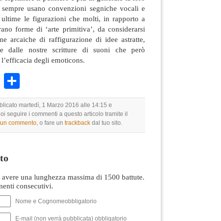
da sempre usano convenzioni segniche vocali e
 ultime le figurazioni che molti, in rapporto a
ano forme di ‘arte primitiva’, da considerarsi
 arcaiche di raffigurazione di idee astratte,
e dalle nostre scritture di suoni che però
l’efficacia degli emoticons.
k
r
ail
WhatsApp
Condividi
blicato martedì, 1 Marzo 2016 alle 14:15 e
uoi seguire i commenti a questo articolo tramite il
e un commento
, o fare un
trackback
dal tuo sito.
to
avere una lunghezza massima di 1500 battute.
nti consecutivi.
Nome e Cognomeobbligatorio
E-mail (non verrà pubblicata) obbligatorio