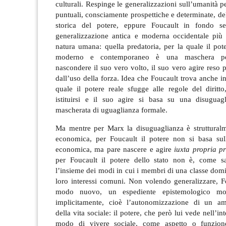
culturali. Respinge le generalizzazioni sull’umanità pe
puntuali, consciamente prospettiche e determinate, d
storica del potere, eppure Foucault in fondo se
generalizzazione antica e moderna occidentale più d
natura umana: quella predatoria, per la quale il pote
moderno e contemporaneo è una maschera per
nascondere il suo vero volto, il suo vero agire reso p
dall’uso della forza. Idea che Foucault trova anche i
quale il
potere
reale sfugge alle regole del diritto
istituirsi e il suo agire si basa su una disuguagl
mascherata di uguaglianza formale.
Ma mentre per Marx la disuguaglianza è strutturalm
economica, per Foucault il potere non si basa sul
economica, ma pare nascere e agire
iuxta propria pr
per Foucault il potere dello stato non è, come s
l’insieme dei modi in cui i membri di una classe domi
loro interessi comuni. Non volendo generalizzare, F
modo nuovo, un espediente epistemologico mo
implicitamente, cioè l’autonomizzazione di un am
della vita sociale: il potere, che però lui vede nell’in
modo di vivere sociale, come aspetto o funzion