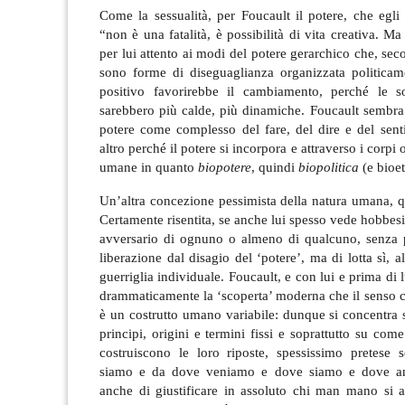
Come la sessualità, per Foucault il potere, che egli
“non è una fatalità
, è
possibilità
di vita
creativa
. Ma
per lui attento ai modi del
potere
gerarchico
che, seco
sono forme di diseguaglianza organizzata
politicam
positivo favorirebbe
il
cambiamento
, perché le
soc
sarebbero più calde, più dinamiche. Foucault sembra
potere come complesso del fare, del dire e del sen
altro perché
il
potere
si incorpora e attraverso i corpi
umane in quanto
biopotere
, quindi
biopolitica
(e bioet
Un’altra concezione pessimista della natura umana, q
Certamente risentita, se anche lui spesso vede hobb
avversario di ognuno o almeno di qualcuno, senza po
liberazione dal disagio del ‘potere’, ma di lotta sì, 
guerriglia individuale. Foucault, e con lui e prima di 
drammaticamente la ‘scoperta’ moderna che il senso 
è un costrutto umano variabile: dunque si concentra 
principi, origini e termini fissi e soprattutto su com
costruiscono le loro riposte, spessissimo pretese s
siamo e da dove veniamo e dove siamo e dove a
anche di giustificare in assoluto chi man mano si a