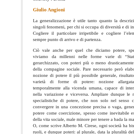
Giulio Angioni
La generalizzazione è utile tanto quanto la descrizi
singoli fenomeni, per chi si occupa di diversità e di in
Cogliere il particolare irripetibile e cogliere l’e
sempre punto di arrivo e di partenza.
Ciò vale anche per quel che diciamo potere, spec
viviamo da millenni nelle forme varie di “St
gerarchizzato, con poteri più o meno drasticamente 
della compagine sociale. Pare necessario però elab
nozione di potere il più possibile generale, risultato
varietà di forme di potere: nozione allargat
temporalmente alla vicenda umana, capace di inten
nella variazione e viceversa. Ampliare dunque le n
specialistiche di potere, che non solo nel senso
convergere in una concezione precisa o vaga, gener
potere come coercizione, spesso come inevitabile e
della vita sociale, male minore per tenere a bada la m
O, come scrive Alberto M. Cirese, ogni società ha bi
ruoli, e dunque poteri: al plurale, data la pluralità del