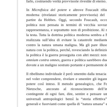
farlo, costruendo verità provvisorie rivestite di eterno.
In
Microfisica del potere
e altrove Foucault rifiu
moderna (rivelatasi storicamente provvisoria) del 
partire da Hobbes. Oggi, secondo Foucault, occor
politica non pensata in termini di vecchia sovran
rappresentanza, e soprattutto non di proibizione. Al r
la testa. Tutta la dottrina politica moderna sembra a 
realizzata sull’idea di evitare la catastrofe mediant
contro la natura umana maligna. Ma gli pare illuso
natura con la politica, perché, rovesciando la definiz
la politica è la guerra proseguita con altri mezzi: no
omnium contra omnes
, guerra e politica sarebbero due
dovute a un maligno sostrato portante e permanente del
Il ribellismo individuale è però smentito dalla tenacia
nel voler comprendere, rivelare e smentire gli ingann
potere così inteso. Il metodo genealogico, che F
Nietzsche, ancorato al riconoscimento dell’int
contingente di ogni fare, dire, sentire e pensare u
universali antropologici bensì la “storia effettiva
generali e fuorvianti come quella di “natura umana” e 