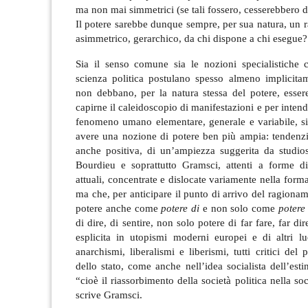
ma non mai simmetrici (se tali fossero, cesserebbero di
Il potere sarebbe dunque sempre, per sua natura, un
asimmetrico, gerarchico, da chi dispone a chi esegue?
Sia il senso comune sia le nozioni specialistiche 
scienza politica postulano spesso almeno implicita
non debbano, per la natura stessa del potere, esser
capirne il caleidoscopio di manifestazioni e per inten
fenomeno umano elementare, generale e variabile, si
avere una nozione di potere ben più ampia: tendenzi
anche positiva, di un’ampiezza suggerita da studio
Bourdieu e soprattutto Gramsci, attenti a forme di
attuali, concentrate e dislocate variamente nella form
ma che, per anticipare il punto di arrivo del ragionam
potere anche come
potere di
e non solo come
potere
di dire, di sentire, non solo potere di far fare, far dir
esplicita in utopismi moderni europei e di altri l
anarchismi, liberalismi e liberismi, tutti critici del
dello stato, come anche nell’idea socialista dell’esti
“cioè il riassorbimento della società politica nella so
scrive Gramsci.