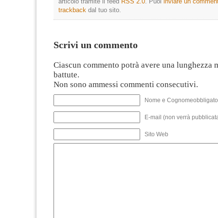
articolo tramite il feed
RSS 2.0
. Puoi
inviare un commen
trackback
dal tuo sito.
Scrivi un commento
Ciascun commento potrà avere una lunghezza 
battute.
Non sono ammessi commenti consecutivi.
Nome e Cognomeobbligato
E-mail (non verrà pubblicata
Sito Web