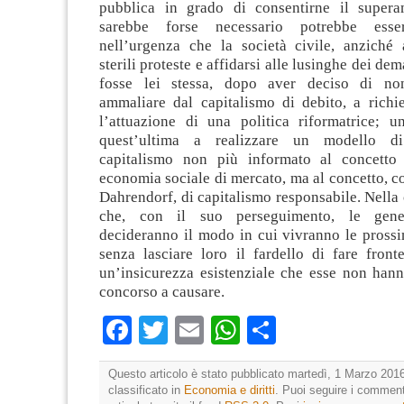
pubblica in grado di consentirne il supera
sarebbe forse necessario potrebbe esser
nell’urgenza che la società civile, anziché
sterili proteste e affidarsi alle lusinghe dei de
fosse lei stessa, dopo aver deciso di non
ammaliare dal capitalismo di debito, a richi
l’attuazione di una politica riformatrice; u
quest’ultima a realizzare un modello d
capitalismo non più informato al concetto
economia sociale di mercato, ma al concetto, c
Dahrendorf, di capitalismo responsabile. Nell
che, con il suo perseguimento, le gener
decideranno il modo in cui vivranno le prossi
senza lasciare loro il fardello di fare front
un’insicurezza esistenziale che esse non ha
concorso a causare.
Facebook
Twitter
Email
WhatsApp
Condividi
Questo articolo è stato pubblicato martedì, 1 Marzo 2016
classificato in
Economia e diritti
. Puoi seguire i comment