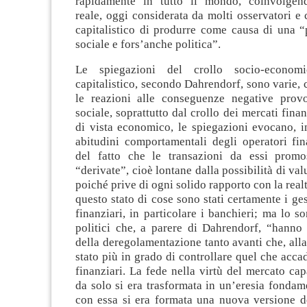
rapidamente in tutto il mondo, coinvolgen
reale, oggi considerata da molti osservatori e 
capitalistico di produrre come causa di una “
sociale e fors’anche politica”.
Le spiegazioni del crollo socio-economi
capitalistico, secondo Dahrendorf, sono varie,
le reazioni alle conseguenze negative prov
sociale, soprattutto dal crollo dei mercati fina
di vista economico, le spiegazioni evocano, in
abitudini comportamentali degli operatori fin
del fatto che le transazioni da essi promo
“derivate”, cioè lontane dalla possibilità di valu
poiché prive di ogni solido rapporto con la realt
questo stato di cose sono stati certamente i ges
finanziari, in particolare i banchieri; ma lo so
politici che, a parere di Dahrendorf, “hanno
della deregolamentazione tanto avanti che, alla
stato più in grado di controllare quel che acca
finanziari. La fede nella virtù del mercato cap
da solo si era trasformata in un’eresia fondame
con essa si era formata una nuova versione d