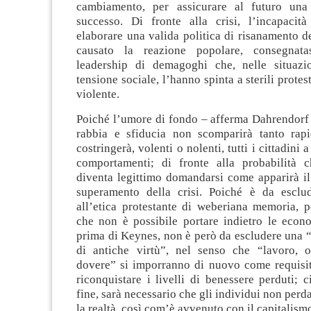
cambiamento, per assicurare al futuro una 
successo. Di fronte alla crisi, l’incapacità
elaborare una valida politica di risanamento 
causato la reazione popolare, consegnata
leadership di demagoghi che, nelle situazi
tensione sociale, l’hanno spinta a sterili prote
violente.
Poiché l’umore di fondo – afferma Dahrendorf 
rabbia e sfiducia non scomparirà tanto rap
costringerà, volenti o nolenti, tutti i cittadini 
comportamenti; di fronte alla probabilità 
diventa legittimo domandarsi come apparirà i
superamento della crisi. Poiché è da esclu
all’etica protestante di weberiana memoria, p
che non è possibile portare indietro le eco
prima di Keynes, non è però da escludere una “
di antiche virtù”, nel senso che “lavoro, or
dovere” si imporranno di nuovo come requisiti
riconquistare i livelli di benessere perduti; c
fine, sarà necessario che gli individui non perd
la realtà, così com’è avvenuto con il capitalismo