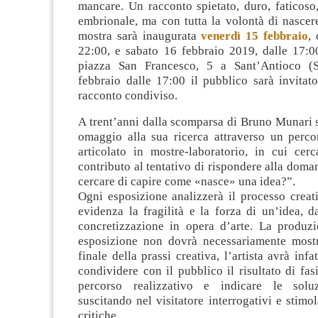
mancare. Un racconto spietato, duro, faticoso
embrionale, ma con tutta la volontà di nascer
mostra sarà inaugurata
venerdì 15 febbraio
, 
22:00, e sabato 16 febbraio 2019, dalle 17:00
piazza San Francesco, 5 a Sant’Antioco (
febbraio dalle 17:00 il pubblico sarà invitat
racconto condiviso.
A trent’anni dalla scomparsa di Bruno Munari 
omaggio alla sua ricerca attraverso un percor
articolato in mostre-laboratorio, in cui cer
contributo al tentativo di rispondere alla doma
cercare di capire come «nasce» una idea?”.
Ogni esposizione analizzerà il processo creat
evidenza la fragilità e la forza di un’idea, da
concretizzazione in opera d’arte. La produzio
esposizione non dovrà necessariamente mostr
finale della prassi creativa, l’artista avrà infa
condividere con il pubblico il risultato di fas
percorso realizzativo e indicare le soluzi
suscitando nel visitatore interrogativi e stimol
critiche.