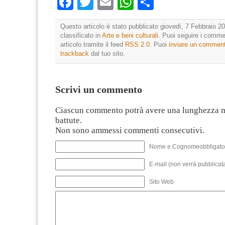
Facebook
Twitter
Email
WhatsApp
Condividi
Questo articolo è stato pubblicato giovedì, 7 Febbraio 20
classificato in
Arte e beni culturali
. Puoi seguire i comme
articolo tramite il feed
RSS 2.0
. Puoi
inviare un commen
trackback
dal tuo sito.
Scrivi un commento
Ciascun commento potrà avere una lunghezza 
battute.
Non sono ammessi commenti consecutivi.
Nome e Cognomeobbligato
E-mail (non verrà pubblicata
Sito Web