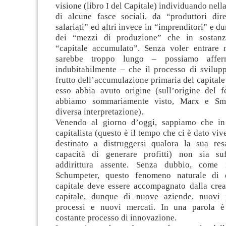
visione (libro I del Capitale) individuando nell
di alcune fasce sociali, da “produttori dire
salariati” ed altri invece in “imprenditori” e d
dei “mezzi di produzione” che in sostanz
“capitale accumulato”. Senza voler entrare n
sarebbe troppo lungo – possiamo affe
indubitabilmente – che il processo di svilu
frutto dell’accumulazione primaria del capitale 
esso abbia avuto origine (sull’origine del
abbiamo sommariamente visto, Marx e Sm
diversa interpretazione).
Venendo al giorno d’oggi, sappiamo che i
capitalista (questo è il tempo che ci è dato vive
destinato a distruggersi qualora la sua re
capacità di generare profitti) non sia suf
addirittura assente. Senza dubbio, come 
Schumpeter, questo fenomeno naturale di d
capitale deve essere accompagnato dalla cre
capitale, dunque di nuove aziende, nuovi p
processi e nuovi mercati. In una parola è
costante processo di innovazione.