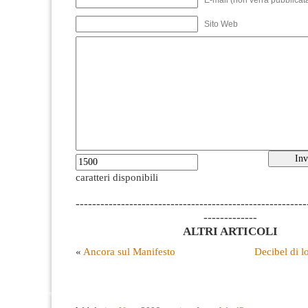
E-mail (non verrà pubblicata
Sito Web
caratteri disponibili
--------------------------------------------------------
-------------
ALTRI ARTICOLI
«
Ancora sul Manifesto
Decibel di l