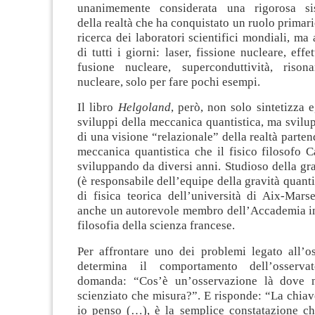
unanimemente considerata una rigorosa sis
della realtà che ha conquistato un ruolo primari
ricerca dei laboratori scientifici mondiali, ma 
di tutti i giorni: laser, fissione nucleare, effet
fusione nucleare, superconduttività, rison
nucleare, solo per fare pochi esempi.
Il libro
Helgoland
, però, non solo sintetizza 
sviluppi della meccanica quantistica, ma svilu
di una visione “relazionale” della realtà parten
meccanica quantistica che il fisico filosofo C
sviluppando da diversi anni. Studioso della gra
(è responsabile dell’equipe della gravità quanti
di fisica teorica dell’università di Aix-Marse
anche un autorevole membro dell’Accademia in
filosofia della scienza francese.
Per affrontare uno dei problemi legato all’o
determina il comportamento dell’osserva
domanda: “Cos’è un’osservazione là dove 
scienziato che misura?”. E risponde: “La chiave
io penso (…), è la semplice constatazione che