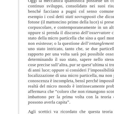
Oggi la meccanica quantistica possiede un co
continuo sviluppo, consolidato nei suoi risul
benché facciano a pugni col senso comune
esempio i così detti
stati sovrapposti
che dicon
fotone (il mattoncino primo della luce) si pres
corpuscolare, e contemporaneamente in un altr
oppure si prenda il discorso
dell’osservatore
c
stato della micro particella che sino a quel m
non esistesse; o la questione
dell’entanglement
uno stato intricato, tanto che, se due particel
rapporto per una volta sarà poi possibile
osse
determinando il suo stato, sapere nello stess
cose precise sull’altra, pur se quest’ultima si tr
di anni luce; oppure si consideri l’impossibilit
localizzazione di una micro particella, ma non 
conoscenza è incompleta, bensì perché impossib
realtà del micro mondo è intrinsecamente prob
affermava che “coloro che non rimangono scon
imbattono per la prima volta con la teoria 
possono averla capita”.
Agli scettici va ricordato che questa teori