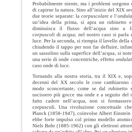
Probabilmente niente, ma i problemi sorgono 
di capirne la natura. Sino all’inizio del XIX se
due teorie separate: la
corpuscolare
e l’
ondula
un’idea della prima, si apra un rubinetto 
diminuisca il flusso dell’acqua sino a fa
corpuscoli
di acqua; nel nostro caso si parla
luce. Per la seconda, si riempia il lavello della
chiudendo il tappo per non far defluire, infine
un sassolino sulla superfice dell’acqua, si note
una serie di onde concentriche, effetto
ondulat
caso onde di luce.
Tornando alla nostra storia, tra il XIX e, sopr
decenni del XX secolo le cose cambiarono r
modo sconcertante, come se dal rubinetto 
uscissero più gocce ma onde e a seguito del n
fatto cadere nell’acqua, non si formasse
corpuscoli. Una rivoluzione concettuale ch
Planck (1858-1947), coinvolse Albert Einstein
ebbe forte impulso col primo modello atomico
Niels Bohr (1885-1962) con gli elettroni attor
saltano da un’orbita all’altra. Poi un ulteriore