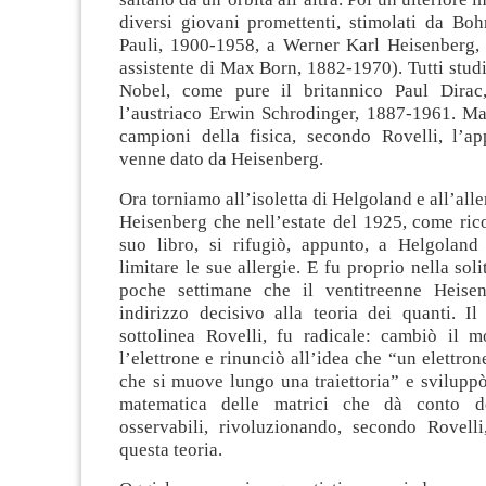
diversi giovani promettenti, stimolati da Bo
Pauli, 1900-1958, a Werner Karl Heisenberg,
assistente di Max Born, 1882-1970). Tutti studi
Nobel, come pure il britannico Paul Dirac
l’austriaco Erwin Schrodinger, 1887-1961. Ma 
campioni della fisica, secondo Rovelli, l’a
venne dato da Heisenberg.
Ora torniamo all’isoletta di Helgoland e all’alle
Heisenberg che nell’estate del 1925, come ric
suo libro, si rifugiò, appunto, a Helgoland
limitare le sue allergie. E fu proprio nella sol
poche settimane che il ventitreenne Heise
indirizzo decisivo alla teoria dei quanti. Il
sottolinea Rovelli, fu radicale: cambiò il 
l’elettrone e rinunciò all’idea che “un elettron
che si muove lungo una traiettoria” e sviluppò
matematica delle matrici che dà conto d
osservabili, rivoluzionando, secondo Rovelli
questa teoria.