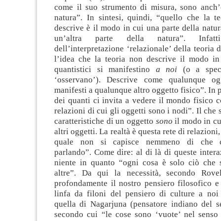
come il suo strumento di misura, sono anch’e
natura”. In sintesi, quindi, “quello che la t
descrive è il modo in cui una parte della natur
un’altra parte della natura”. Infat
dell’interpretazione ‘relazionale’ della teoria 
l’idea che la teoria non descrive il modo in 
quantistici si manifestino
a noi
(o a speci
‘osservano’). Descrive come qualunque ogg
manifesti a qualunque altro oggetto fisico”. In p
dei quanti ci invita a vedere il mondo fisico 
relazioni di cui gli oggetti sono i nodi”. Il che 
caratteristiche di un oggetto
sono
il modo in cu
altri oggetti. La realtà è questa rete di relazioni,
quale non si capisce nemmeno di che 
parlando”. Come dire: al di là di queste intera
niente in quanto “ogni cosa è solo ciò che s
altre”. Da qui la necessità, secondo Rovel
profondamente il nostro pensiero filosofico e
linfa da filoni del pensiero di culture a noi
quella di Nagarjuna (pensatore indiano del s
secondo cui “le cose sono ‘vuote’ nel sens