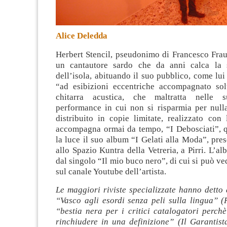
Alice Deledda
Herbert Stencil, pseudonimo di Francesco Frau
un cantautore sardo che da anni calca la 
dell’isola, abituando il suo pubblico, come lui 
“ad esibizioni eccentriche accompagnato sol
chitarra acustica, che maltratta nelle s
performance in cui non si risparmia per null
distribuito in copie limitate, realizzato con
accompagna ormai da tempo, “I Debosciati”, 
la luce il suo album “I Gelati alla Moda”, pres
allo Spazio Kuntra della Vetreria, a Pirri. L’a
dal singolo “Il mio buco nero”, di cui si può ve
sul canale Youtube dell’artista.
Le maggiori riviste specializzate hanno detto 
“Vasco agli esordi senza peli sulla lingua” (
“bestia nera per i critici catalogatori perch
rinchiudere in una definizione” (Il Garantist