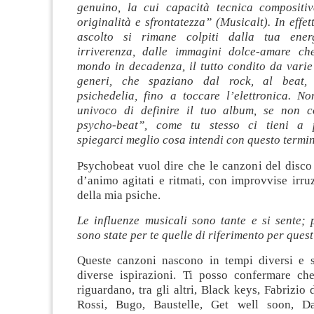
genuino, la cui capacità tecnica compositi
originalità e sfrontatezza” (Musicalt). In effet
ascolto si rimane colpiti dalla tua ener
irriverenza, dalle immagini dolce-amare ch
mondo in decadenza, il tutto condito da varie
generi, che spaziano dal rock, al beat,
psichedelia, fino a toccare l’elettronica. 
univoco di definire il tuo album, se non 
psycho-beat”, come tu stesso ci tieni a p
spiegarci meglio cosa intendi con questo termi
Psychobeat vuol dire che le canzoni del disco 
d’animo agitati e ritmati, con improvvise irruz
della mia psiche.
Le influenze musicali sono tante e si sente; 
sono state per te quelle di riferimento per que
Queste canzoni nascono in tempi diversi e 
diverse ispirazioni. Ti posso confermare che
riguardano, tra gli altri, Black keys, Fabrizio
Rossi, Bugo, Baustelle, Get well soon, Da