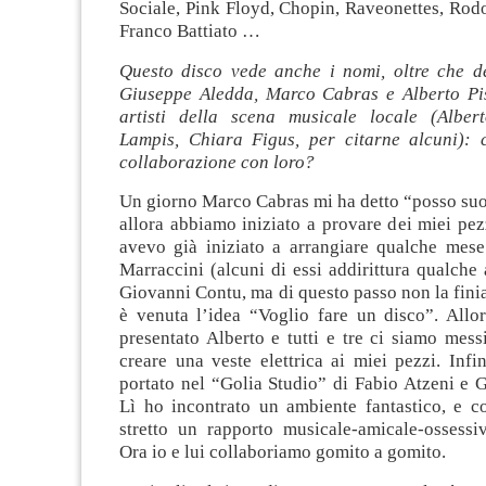
Sociale, Pink Floyd, Chopin, Raveonettes, Rod
Franco Battiato …
Questo disco vede anche i nomi, oltre che d
Giuseppe Aledda, Marco Cabras e Alberto Pis
artisti della scena musicale locale (Alber
Lampis, Chiara Figus, per citarne alcuni):
collaborazione con loro?
Un giorno Marco Cabras mi ha detto “posso suo
allora abbiamo iniziato a provare dei miei pezz
avevo già iniziato a arrangiare qualche mes
Marraccini (alcuni di essi addirittura qualch
Giovanni Contu, ma di questo passo non la fini
è venuta l’idea “Voglio fare un disco”. All
presentato Alberto e tutti e tre ci siamo mess
creare una veste elettrica ai miei pezzi. Inf
portato nel “Golia Studio” di Fabio Atzeni e 
Lì ho incontrato un ambiente fantastico, e 
stretto un rapporto musicale-amicale-ossessi
Ora io e lui collaboriamo gomito a gomito.