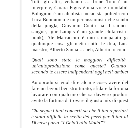
Tutti gli altri, vediamo … Irene Tolu è un
interprete, Chiara Figus è una voce inimitab
Bolognini è un alcolista-musicista poliedrico 
Luca Buonuomo è un percussionista che sembra
della jungla, Giovanni Contu ha il suono 
sangue, Igor Lampis è un grande chitarrista
punk), Ale Marraccini è uno strampalato g
qualunque cosa gli metta sotto le dita, Lu
maestro, Alberto Sanna … beh, Alberto lo conosc
Quali sono state le maggiori difficoltà
un’autoproduzione come questa? Quanto
secondo te essere indipendenti oggi nell’ambie
Autoprodursi vuol dire alcune cose: avere del
fare un layout ben strutturato, sfidare la fortun
lavorare con qualcuno che sa davvero produrr
avuto la fortuna di trovare il giusto mix di ques
Chi segue i tuoi concerti sa che il tuo repertor
è stata difficile la scelta dei pezzi per il tuo
Di cosa parla “I Gelati alla Moda”?