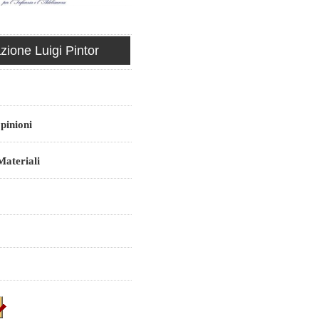
ione Luigi Pintor
pinioni
ateriali