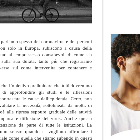
 parliamo spesso del coronavirus e dei pericoli
 non solo in Europa, subiscono a causa della
amo al tempo stesso consapevoli di come sia
ni sulla sua durata, tanto più che registriamo
verse sul come intervenire per contenere e
.
 che l’obiettivo preliminare che tutti dovremmo
 di approfondire gli studi e le riflessioni
contrastare le cause dell’epidemia. Certo, non
lutare la necessità, sottolineata da molti, di
ioè alla ripresa seppure graduale delle attività
omparsa e diffusione del virus. Anche questa
ttenzione da parte di tutte le istituzioni. La
buon senso: quando si vogliono affrontare i
ciale come quella che stiamo subendo in questi