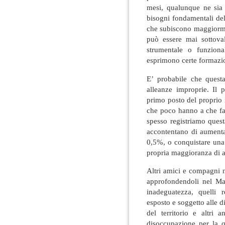
mesi, qualunque ne sia 
bisogni fondamentali del 
che subiscono maggiormen
può essere mai sottova
strumentale o funzional
esprimono certe formazio
E’ probabile che questa
alleanze improprie. Il 
primo posto del proprio 
che poco hanno a che fa
spesso registriamo quest
accontentano di aumentar
0,5%, o conquistare una 
propria maggioranza di 
Altri amici e compagni n
approfondendoli nel Man
inadeguatezza, quelli r
esposto e soggetto alle d
del territorio e altri 
disoccupazione per la q