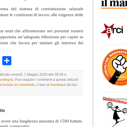
forma del sistema di contrattazione salariale
ttare le condizioni di lavoro alle esigenze delle
ue temi che affronteremo nei prossimi numeri
opportuna un’adeguata riflessione per capire se
one che lavora per tutelare gli interessi dei
k
r
ail
WhatsApp
Condividi
bblicato venerdì, 1 Maggio 2020 alle 08:56 e
 Sardegna
. Puoi seguire i commenti a questo articolo
oi
inviare un commento
, o fare un
trackback
dal tuo
to
avere una lunghezza massima di 1500 battute.
nti consecutivi.