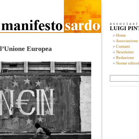
associaz
LUIGI PI
Home
Associazione
Contatti
e l’Unione Europea
Newsletter
Redazione
Norme editori