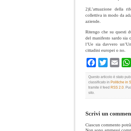
2)L’attuazione della ri
collettiva in modo da ada
aziende.
Ritengo che su questi d
del manifesto sardo sia 
l’Ue sia davvero un’Uni
cittadini europei o no.
Faceboo
Twitte
Em
Questo articolo è stato pu
classificato in
Politiche in
tramite il feed
RSS 2.0
. Pu
sito.
Scrivi un commen
Ciascun commento potrà 
Non sono ammessi comme