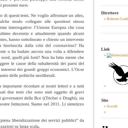
ai prossimi mesi.
Direttore
o di questi temi. Ne voglio affrontare un altro,
Roberto Lod
ualche modo collegato alle questioni sinora
rme interrogative: l’Unione Europea che cosa
’ultimo decennio e attualmente quando alcuni
ostro, hanno sottolineato e chiesto un intervento
la fuoriuscita dalla crisi del coronavirus? Ha
Link
ente o ha badato ancora una volta a difendere
l nord, quelli più forti? Non ha fatto niente che
ggere le cause della subalternità dei paesi del
 interessi dei grandi gruppi economici. L’Ocse
stro delle politiche neoliberali.
mportante ricordare ai nostri lettori e a tutti
sati due temi che sono stati oggetto di gravi
i governatori della Bce ((Trichet e Draghi), sia
Sito
nostre Istituzioni. Siamo nel 2011. Li sintetizzo
Accedi
piena liberalizzazione dei servizi pubblici” da
zzazioni su larga scala,