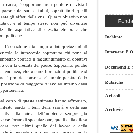
la causa, è opportuno non perdere di vista i
paese e dei suoi cittadini, soprattutto di quelli
te gli effetti della crisi. Questo obiettivo non
Fondaz
lutato, e al tempo stesso non può diventare
e alle aspettative di crescita elettorale che
ni politiche.
Inchieste
 affermazione dia luogo a interpretazioni di
Interventi E O
pericolo lo intravvede soprattutto chi pone al
impegno politico il raggiungimento di obiettivi
re con la crescita del paese. Sappiamo, perché
Documenti E M
a tendenza, che alcune formazioni politiche si
e il proprio consenso elettorale persino dello
Rubriche
posizione di maggiore rilievo all’interno della
appartenenza.
Articoli
el corso di queste settimane hanno affrontato,
ifesto sardo, i temi della sanità e della sua
Archivio
elativi alla tutela dell’ambiente sempre più
iverse forme di speculazione, quelli della difesa
ancora, non ultimi quello del lavoro e della
uale è prevista purtroppo una crescita molto