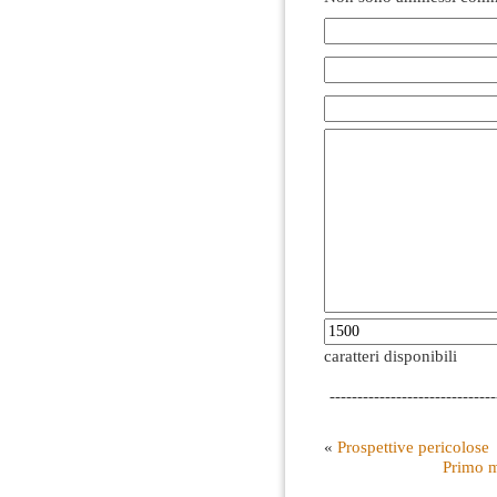
caratteri disponibili
------------------------------
«
Prospettive pericolose
Primo m