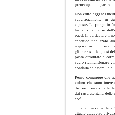
preoccupante a partire d
Non entro oggi nel merit
superficialmente, in q
esposte. Lo pongo in fo
ha fatto nel corso dell
paesi, in particolare il n
specifico finalizzato al
risposto in modo esauri
gli interessi dei paesi de
possa affrontare e corre
sud o ridimensionare gli
continua ad essere un pila
Penso comunque che sia i
coloro che sono interes
decisioni sia da parte de
dai rappresentanti delle 
così:
1)La concessione della “
attuare attraverso privati