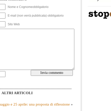
Nome e Cognomeobbligatorio
E-mail (non verrà pubblicata) obbligatorio
Sito Web
----------------------------------------------------------
ALTRI ARTICOLI
aggio e 25 aprile: una proposta di riflessione
»