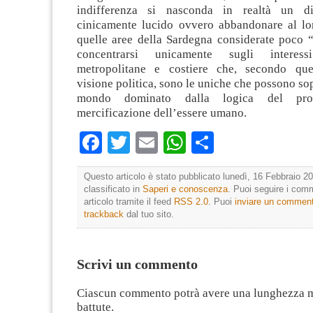
indifferenza si nasconda in realtà un di
cinicamente lucido ovvero abbandonare al lor
quelle aree della Sardegna considerate poco “
concentrarsi unicamente sugli interes
metropolitane e costiere che, secondo ques
visione politica, sono le uniche che possono so
mondo dominato dalla logica del prof
mercificazione dell’essere umano.
Facebook
Twitter
Email
WhatsApp
Condividi
Questo articolo è stato pubblicato lunedì, 16 Febbraio 20
classificato in
Saperi e conoscenza
. Puoi seguire i com
articolo tramite il feed
RSS 2.0
. Puoi
inviare un commen
trackback
dal tuo sito.
Scrivi un commento
Ciascun commento potrà avere una lunghezza 
battute.