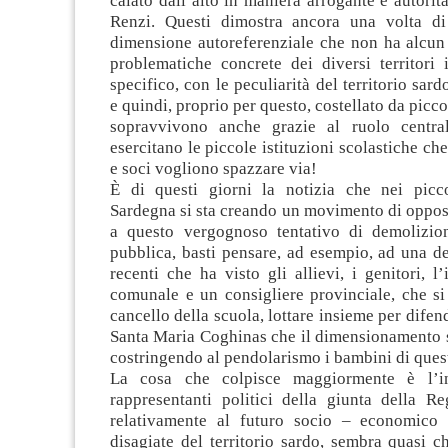
calato dall’alto in maniera arrogante e autorit
Renzi. Questi dimostra ancora una volta di
dimensione autoreferenziale che non ha alcun 
problematiche concrete dei diversi territori i
specifico, con le peculiarità del territorio sar
e quindi, proprio per questo, costellato da picc
sopravvivono anche grazie al ruolo centra
esercitano le piccole istituzioni scolastiche ch
e soci vogliono spazzare via!
È di questi giorni la notizia che nei picco
Sardegna si sta creando un movimento di oppos
a questo vergognoso tentativo di demolizio
pubblica, basti pensare, ad esempio, ad una de
recenti che ha visto gli allievi, i genitori, l’
comunale e un consigliere provinciale, che si
cancello della scuola, lottare insieme per difen
Santa Maria Coghinas che il dimensionamento 
costringendo al pendolarismo i bambini di que
La cosa che colpisce maggiormente è l’in
rappresentanti politici della giunta della R
relativamente al futuro socio – economico 
disagiate del territorio sardo, sembra quasi c