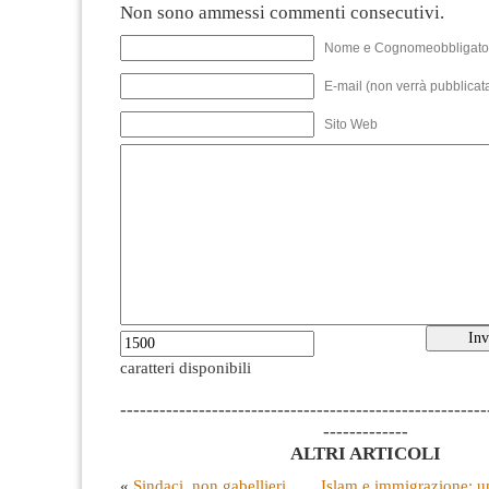
Non sono ammessi commenti consecutivi.
Nome e Cognomeobbligato
E-mail (non verrà pubblicata
Sito Web
caratteri disponibili
--------------------------------------------------------
-------------
ALTRI ARTICOLI
«
Sindaci, non gabellieri
Islam e immigrazione: un