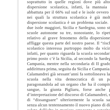
soprattutto in quelle regioni dove più alt
dispersione scolastica, infatti, la mannaia
abbattuta per il 66% sul sud e le isole ovvero i
nei quali la struttura scolastica è già mol
dispersione scolastica è un problema sociale.
due isole maggiori, Sicilia e Sardegna, sono st
scuole autonome su tre, nonostante, lo ripet
relativo al grave fenomeno della dispersione
affligge questa parte del nostro paese. Il “ri
scolastico interessa purtroppo molto da vici
infatti, per quanto riguarda la scuola secondari
primo posto c’è la Sicilia, al secondo la Sardeg
Campania, mentre nella secondaria di II grado
addirittura prima, seguita da Sicilia e Campania
Calamandrei già sessant’anni fa sottolineava la 
scuola nella vita democratica di un p
paragonandola ad un organo che ha il compito
sangue, la giunta Pigliaru, forse anche 
d’interpretazione del discorso di Calamandrei, 
di “dissanguare” ulteriormente la scuola s
senza alcun tentennamento il nuovo piano di 