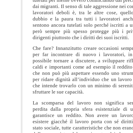
tutelati per niente ovvero cominciando dai preca
dai migranti. Il senso di tale aggressione nei co
lavoratori deboli è, tra le altre cose, quell
dubbio e la paura tra tutti i lavoratori anch
sentono ancora tutelati solo perché iscritti a 
però sempre più spesso protegge più i priv
dirigenti piuttosto che i diritti dei suoi iscritti.
Che fare? Innanzitutto creare occasioni sempr
per far incontrare di nuovo i lavoratori, 
possibile tornare a discutere, a sviluppare rif
caldi e importanti come ad esempio il reddito
che non può più aspettare essendo uno strum
per ridare dignità all’individuo che un lavor
che intende trovarlo con un minimo di serenit
sfruttare le sue capacità.
La scomparsa del lavoro non significa se
perdita dalla propria sfera esistenziale di
garantisce un reddito. Non avere un lavoro
esistere giacché il lavoro porta con sé diritt
stato sociale, tutte caratteristiche che non era