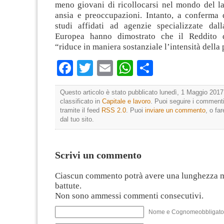
meno giovani di ricollocarsi nel mondo del 
ansia e preoccupazioni. Intanto, a conferma d
studi affidati ad agenzie specializzate da
Europea hanno dimostrato che il Reddito d
“riduce in maniera sostanziale l’intensità della 
Facebook
Twitter
Email
WhatsApp
Condividi
Questo articolo è stato pubblicato lunedì, 1 Maggio 2017
classificato in
Capitale e lavoro
. Puoi seguire i commenti
tramite il feed
RSS 2.0
. Puoi
inviare un commento
, o fa
dal tuo sito.
Scrivi un commento
Ciascun commento potrà avere una lunghezza 
battute.
Non sono ammessi commenti consecutivi.
Nome e Cognomeobbligato