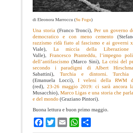
di Eleonora Marroccu (
Su Fogu
)
Una storia
(Franco Tronci),
Per un governo de
democratico e con meno cemento
(Stefan
razzismo ridà fiato al fascismo e ai governi 
Viale),
La miccia della Liberazione
(
Valle),
Francesco Pranteddu, l’impegno poli
dell’antifascismo
(Marco Sini),
La crisi del 
secondo i paradigmi di Albert Hirschm
Sabattini),
Turchia e dintorni. Turchia 
(Emanuela Locci),
I veleni della RWM 
(red),
23-26 maggio 2019: ci sarà ancora l
Musacchio),
Marco Ligas e una storia che parl
e del mondo
(Graziano Pintori).
Buona lettura e buon primo maggio.
Facebook
Twitter
Email
WhatsApp
Condividi