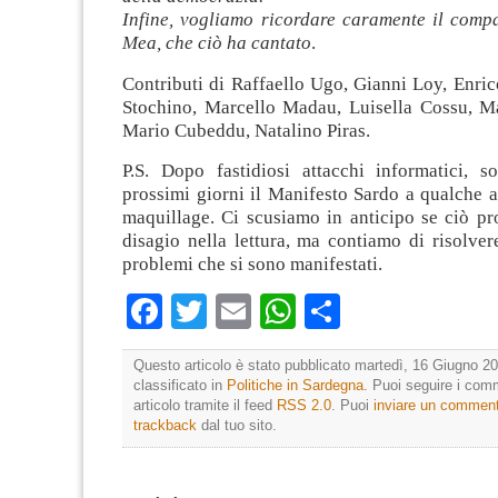
Infine, vogliamo ricordare caramente il comp
Mea, che ciò ha cantato
.
Contributi di Raffaello Ugo, Gianni Loy, Enri
Stochino, Marcello Madau, Luisella Cossu, M
Mario Cubeddu, Natalino Piras.
P.S. Dopo fastidiosi attacchi informatici, s
prossimi giorni il Manifesto Sardo a qualche 
maquillage. Ci scusiamo in anticipo se ciò pr
disagio nella lettura, ma contiamo di risolve
problemi che si sono manifestati.
Facebook
Twitter
Email
WhatsApp
Condividi
Questo articolo è stato pubblicato martedì, 16 Giugno 20
classificato in
Politiche in Sardegna
. Puoi seguire i com
articolo tramite il feed
RSS 2.0
. Puoi
inviare un commen
trackback
dal tuo sito.