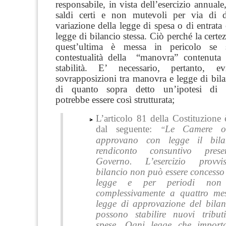
responsabile, in vista dell’esercizio annuale
saldi certi e non mutevoli per via di d
variazione della legge di spesa o di entrata 
legge di bilancio stessa. Ciò perché la certe
quest’ultima è messa in pericolo se s
contestualità della “manovra” contenuta 
stabilità. E’ necessario, pertanto, ev
sovrapposizioni tra manovra e legge di bil
di quanto sopra detto un’ipotesi di r
potrebbe essere così strutturata;
L’articolo 81 della Costituzione è
dal seguente:
Le Camere o
“
approvano con legge il bila
rendiconto consuntivo prese
Governo.
L’esercizio provv
bilancio non può essere concesso
legge e per periodi non s
complessivamente a quattro me
legge di approvazione del bilan
possono stabilire nuovi tribu
spese.
Ogni legge che import