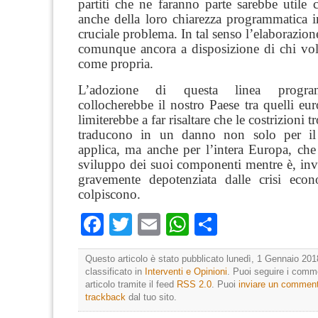
partiti che ne faranno parte sarebbe utile 
anche della loro chiarezza programmatica i
cruciale problema. In tal senso l’elaborazion
comunque ancora a disposizione di chi vol
come propria.
L’adozione di questa linea progra
collocherebbe il nostro Paese tra quelli euro
limiterebbe a far risaltare che le costrizioni t
traducono in un danno non solo per il
applica, ma anche per l’intera Europa, che
sviluppo dei suoi componenti mentre è, inve
gravemente depotenziata dalle crisi eco
colpiscono.
Facebook
Twitter
Email
WhatsApp
Condividi
Questo articolo è stato pubblicato lunedì, 1 Gennaio 201
classificato in
Interventi e Opinioni
. Puoi seguire i comm
articolo tramite il feed
RSS 2.0
. Puoi
inviare un commen
trackback
dal tuo sito.