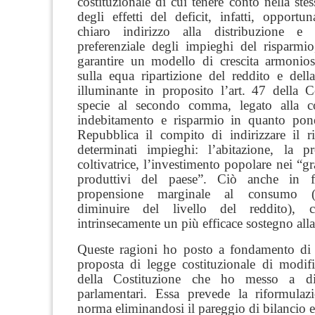
costituzionale di cui tenere conto nella stes
degli effetti del deficit, infatti, opport
chiaro indirizzo alla distribuzione e a
preferenziale degli impieghi del risparm
garantire un modello di crescita armonio
sulla equa ripartizione del reddito e dell
illuminante in proposito l’art.
47 della Co
specie al secondo comma,
legato alla
c
indebitamento e risparmio in quanto
pon
Repubblica il compito di indirizzare il r
determinati impieghi:
l’abitazione, la pr
coltivatrice, l’investimento popolare
nei “gr
produttivi del paese”. Ciò anche in f
propensione marginale al consumo (c
diminuire del livello del reddito), c
intrinsecamente un più efficace sostegno al
Queste ragioni ho posto a fondamento di 
proposta di legge costituzionale di modifi
della Costituzione che ho messo a di
parlamentari. Essa prevede la riformulaz
norma eliminandosi il pareggio di bilancio 