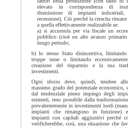
fattori della produzione (con tasso di 
elevato in corrispondenza di inuti
dismissione di impianti industriali
recessione). Ciò perché la crescita rimane 
a quella effettivamente realizzabile se:
a) si accumula per via fiscale un ecces
pubblico (cioè un alto avanzo primario
lungo periodo;
b) lo stesso Stato disincentiva, limitando
troppe tasse o limitando eccessivamente
creazione del risparmio e la sua tras
investimenti.
Ogni sforzo deve, quindi, tendere all
massimo grado del
potenziale economico, c
dal
tendenziale pieno impiego degli impia
esistenti, reso possibile dalla
trasformazion
prevalentemente in
investimenti lordi
(manu
impianti che rimangono in funzione) 
impianti con capitali aggiuntivi perché co
verificherebbe, così, una situazione che fav