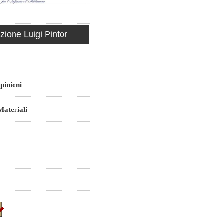
ione Luigi Pintor
pinioni
ateriali