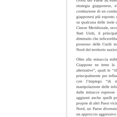
Ovest del Paese ad esse
strategia giapponese, e
costituzione di un conti
giapponesi più esposte; 
su qualcuna delle isole 
Cinese Meridionale, sec
Stati Uniti, il princi
diminutio
che inficerebbe
possesso delle Curili me
Nord del territorio nazio
Oltre alla minaccia mili
Giappone ne teme la p
alternative”, quali lo “s
principalmente per infl
con l’impiego “di m
manipolazione delle info
dalle minacce espresse
aggiunti anche quelli pr
proprie di altri Paesi vi
Nord, un Paese divenuto
un approccio aggressivo a