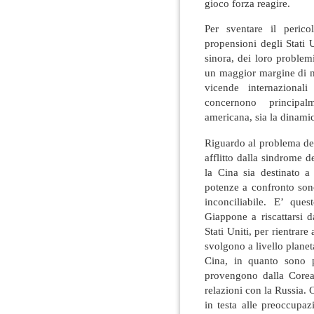
gioco forza reagire.
Per sventare il perico
propensioni degli Stati 
sinora, dei loro problem
un maggior margine di m
vicende internazionali
concernono principalm
americana, sia la dinamic
Riguardo al problema dell
afflitto dalla sindrome 
la Cina sia destinato 
potenze a confronto son
inconciliabile. E’ que
Giappone a riscattarsi d
Stati Uniti, per rientrare
svolgono a livello plane
Cina, in quanto sono 
provengono dalla Corea
relazioni con la Russia.
in testa alle preoccupa