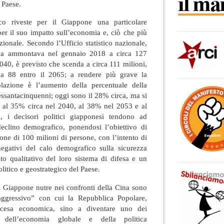
 Paese.
co riveste per il Giappone una particolare
per il suo impatto sull’economia e, ciò che più
zionale. Secondo l’Ufficio statistico nazionale,
ica ammontava nel gennaio 2018 a circa 127
2040, è previsto che scenda a circa 111 milioni,
a 88 entro il 2065; a rendere più grave la
lazione è l’aumento della percentuale della
essantacinquenni; oggi sono il 28% circa, ma si
 al 35% circa nel 2040, al 38% nel 2053 e al
 i decisori politici giapponesi tendono ad
 declino demografico, ponendosi l’obiettivo di
ne di 100 milioni di persone, con l’intento di
negativi del calo demografico sulla sicurezza
to qualitativo del loro sistema di difesa e un
tico e geostrategico del Paese.
l Giappone nutre nei confronti della Cina sono
ggressivo” con cui la Repubblica Popolare,
cesa economica, sino a diventare uno dei
ti dell’economia globale e della politica