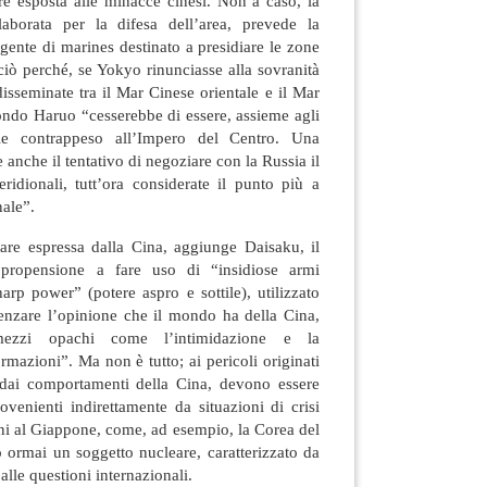
re esposta alle minacce cinesi. Non a caso, la
laborata per la difesa dell’area, prevede la
ngente di marines destinato a presidiare le zone
ciò perché, se Yokyo rinunciasse alla sovranità
disseminate tra il Mar Cinese orientale e il Mar
ondo Haruo “cesserebbe di essere, assieme agli
pale contrappeso all’Impero del Centro. Una
 anche il tentativo di negoziare con la Russia il
ridionali, tutt’ora considerate il punto più a
nale”.
tare espressa dalla Cina, aggiunge Daisaku, il
ropensione a fare uso di “insidiose armi
harp power” (potere aspro e sottile), utilizzato
uenzare l’opinione che il mondo ha della Cina,
ezzi opachi come l’intimidazione e la
rmazioni”. Ma non è tutto; ai pericoli originati
 dai comportamenti della Cina, devono essere
ovenienti indirettamente da situazioni di crisi
cini al Giappone, come, ad esempio, la Corea del
 ormai un soggetto nucleare, caratterizzato da
lle questioni internazionali.