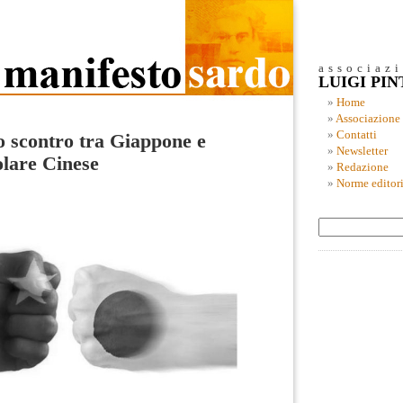
associaz
LUIGI PI
Home
Associazione
Contatti
no scontro tra Giappone e
Newsletter
lare Cinese
Redazione
Norme editori