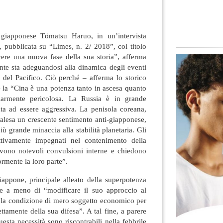
a giapponese Tömatsu Haruo, in un’intervista
 pubblicata su “Limes, n. 2/ 2018”, col titolo
vere una nuova fase della sua storia”, afferma
ante sta adeguandosi alla dinamica degli eventi
 del Pacifico
. Ciò perché – afferma lo storico
– la “Cina è una potenza tanto in ascesa quanto
olarmente pericolosa. La Russia è in grande
nata ad essere aggressiva. La penisola coreana,
palesa un crescente sentimento anti-giapponese,
più grande minaccia alla stabilità planetaria. Gli
attivamente impegnati nel contenimento della
vono notevoli convulsioni interne e chiedono
ormente la loro parte”.
appone, principale alleato della superpotenza
e a meno di “modificare il suo approccio al
la condizione di mero soggetto economico per
ttamente della sua difesa”. A tal fine, a parere
uesta necessità sono riscontrabili nella febbrile