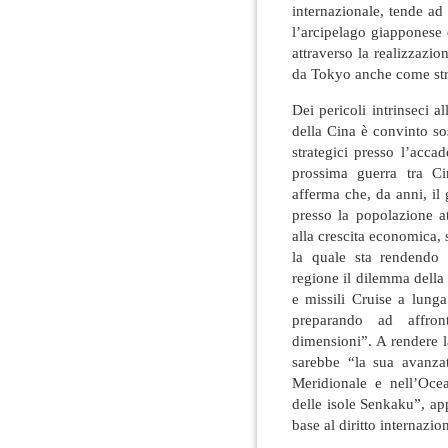
internazionale, tende ad
l’arcipelago giapponese
attraverso la realizzazio
da Tokyo anche come stru
Dei pericoli intrinseci 
della Cina è convinto s
strategici presso l’acc
prossima guerra tra C
afferma che, da anni, il
presso la popolazione a
alla crescita economica, 
la quale sta rendendo i
regione il dilemma della s
e missili Cruise a lung
preparando ad affron
dimensioni”. A rendere l
sarebbe “la sua avanza
Meridionale e nell’Oce
delle isole Senkaku”, ap
base al diritto internazio