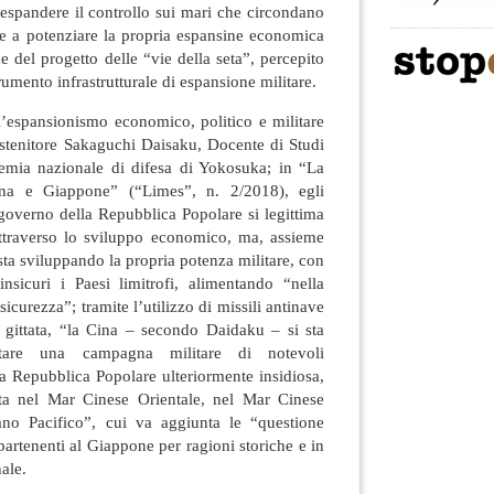
 espandere il controllo sui mari che circondano
 e a potenziare la propria espansine economica
ne del progetto delle “vie della seta”, percepito
mento infrastrutturale di espansione militare.
all’espansionismo economico, politico e militare
ostenitore Sakaguchi Daisaku, Docente di Studi
ademia nazionale di difesa di Yokosuka; in “La
ina e Giappone” (“Limes”, n. 2/2018), egli
 governo della Repubblica Popolare si legittima
ttraverso lo sviluppo economico, ma, assieme
sta sviluppando la propria potenza militare, con
nsicuri i Paesi limitrofi, alimentando “nella
icurezza”; tramite l’utilizzo di missili antinave
a gittata, “la Cina – secondo Daidaku – si sta
tare una campagna militare di notevoli
a Repubblica Popolare ulteriormente insidiosa,
ta nel Mar Cinese Orientale, nel Mar Cinese
ano Pacifico”, cui va aggiunta le “questione
partenenti al Giappone per ragioni storiche e in
nale.