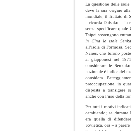
La questione delle isole
deve la sua origine all
mondiale; il Trattato di
– ricorda Daisaku – “a r
senza specificare quale 
Taipei sostengono entra
in Cina le isole Senk
all’isola di Formosa. Se
Nanes, che furono poste 
ai giapponesi nel 1971
considerare le Senkaku 
nazionale è indice del m
considera l’atteggiam
preoccupazione, in qua
disposta a transigere s
anche con l’uso della for
Per tutti i motivi indicat
cambiando; se durante l
era quella di difender
Sovietica, ora – a parere