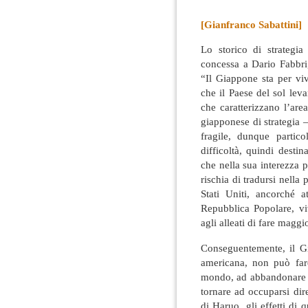
[Gianfranco Sabattini]
Lo storico di strategi
concessa a Dario Fabbri,
“Il Giappone sta per vi
che il Paese del sol lev
che caratterizzano l’area
giapponese di strategia 
fragile, dunque partic
difficoltà, quindi desti
che nella sua interezza 
rischia di tradursi nella 
Stati Uniti, ancorché 
Repubblica Popolare, vi
agli alleati di fare maggi
Conseguentemente, il Gi
americana, non può far
mondo, ad abbandonare 
tornare ad occuparsi dire
di Haruo, gli effetti di q