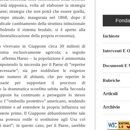
ocietà nipponica, volta ad elaborare la strategia
aese; strategia che non potrà che essere quella,
empo attuale, inaugurata nel 1868, dopo il
Fondaz
dicale cambiamento della struttura istituzionale
bolendo il sistema feudale, si è aperto alla
dustrializzazione della propria economia).
Inchieste
o vivevano in Giappone circa 30 milioni di
Interventi E O
nomia esclusivamente agricola; a seguito
e – afferma Haruo – la popolazione è ammontata
mponendo la necessita per il Paese di “reperire
Documenti E M
necessarie”, sia per soddisfare le esigenze
tato numero di abitanti, che per reperire le
Rubriche
ssarie per supportare il processo di
o la drammatica sconfitta subita nella Seconda
Articoli
appone ha continuato a perseguire lo stesso
otto l’”ombrello protettivo” americano, tendendo
arittime e ad estendere la propria influenza sui
Archivio
 materie prime. Il Giappone abbandonerebbe tale
una potenza ostile si sostituisse agli Usa col
i mari”; in questo caso, per il Paese, sarebbe