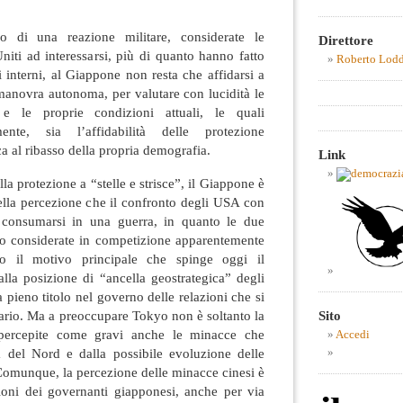
lo di una reazione militare, considerate le
Direttore
Uniti ad interessarsi, più di quanto hanno fatto
Roberto Lod
i interni, al Giappone non resta che affidarsi a
anovra autonoma, per valutare con lucidità le
 e le proprie condizioni attuali, le quali
ente, sia l’affidabilità delle protezione
a al ribasso della propria demografia.
Link
a protezione a “stelle e strisce”, il Giappone è
della percezione che il confronto degli USA con
a consumarsi in una guerra, in quanto le due
o considerate in competizione apparentemente
sto il motivo principale che spinge oggi il
alla posizione di “ancella geostrategica” degli
 a pieno titolo nel governo delle relazioni che si
tario. Ma a preoccupare Tokyo non è soltanto la
Sito
percepite come gravi anche le minacce che
Accedi
 del Nord e dalla possibile evoluzione delle
 Comunque, la percezione delle minacce cinesi è
zioni dei governanti giapponesi, anche per via