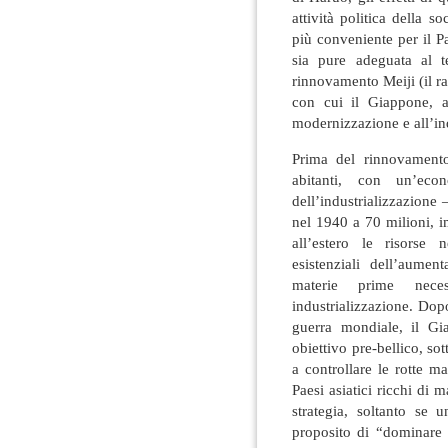
attività politica della s
più conveniente per il P
sia pure adeguata al t
rinnovamento Meiji (il ra
con cui il Giappone, a
modernizzazione e all’in
Prima del rinnovament
abitanti, con un’eco
dell’industrializzazion
nel 1940 a 70 milioni, i
all’estero le risorse 
esistenziali dell’aumen
materie prime nece
industrializzazione. Dop
guerra mondiale, il Gi
obiettivo pre-bellico, s
a controllare le rotte m
Paesi asiatici ricchi di
strategia, soltanto se 
proposito di “dominare 