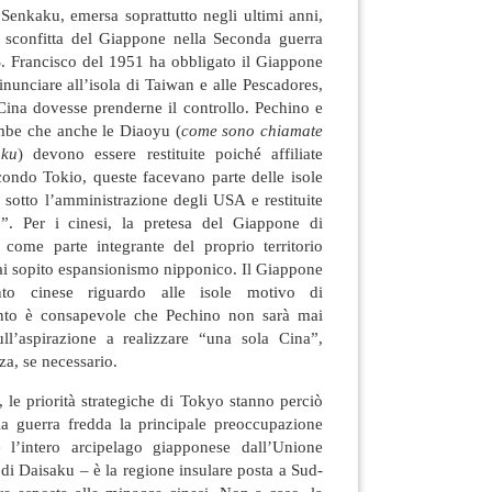
 Senkaku, emersa soprattutto negli ultimi anni,
a sconfitta del Giappone nella Seconda guerra
 S. Francisco del 1951 ha obbligato il Giappone
inunciare all’isola di Taiwan e alle Pescadores,
Cina dovesse prenderne il controllo. Pechino e
mbe che anche le Diaoyu (
come sono chiamate
aku
) devono essere restituite poiché affiliate
condo Tokio, queste facevano parte delle isole
sotto l’amministrazione degli USA e restituite
”. Per i cinesi, la pretesa del Giappone di
come parte integrante del proprio territorio
ai sopito espansionismo nipponico. Il Giappone
ento cinese riguardo alle isole motivo di
nto è consapevole che Pechino non sarà mai
ull’aspirazione a realizzare “una sola Cina”,
za, se necessario.
i, le priorità strategiche di Tokyo stanno perciò
a guerra fredda la principale preoccupazione
e l’intero arcipelago giapponese dall’Unione
 di Daisaku – è la regione insulare posta a Sud-