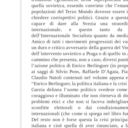
quella sovietica, essendo convinto che l’eman
popolazioni del Terzo Mondo dovesse essere i
chiedere corrispettivi politici. Grazie a questa
capace di dare alla Svezia una straordina
internazionale, e questo tanto da Vi
dell’Internazionale Socialista quanto da medi
Amico di tutti i movimenti progressisti dei var
un duro e critico avversario della guerra del V
dell’intervento sovietico a Praga o di quello in
cammino che presenta, non a caso, diversi punti
l’azione politica di Enrico Berlinguer (in prop
ai saggi di Silvio Pons, Raffaele D’Agata, F
Claudio Natoli contenuti nel volume appena e
“Enrico Berlinguer, la politica italiana e la cris
Garzia delinea l’uomo politico svedese come
coraggioso e illuminato che non riteneva di d
problemi etici e che non si faceva imbrigliar
sconfitte elettorali o dai condizioname
internazionali (che come si spiega nel libro fur
Del resto non è forse questa la crisi principal
italiana e cioè quella di aver rinunciato, a 