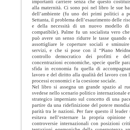
importanti carriere senza che questo costitui
alla maternità. Ci sono poi nel libro le sue ba
dell’ambiente (fu uno dei primi politici a po
Settanta, il problema dell’esaurimento delle ris
e della necessità di un nuovo modello di
compatibile). Palme fu un socialista vero che
può avere un senso ridurre le tasse quando q
assottigliare le coperture sociali e sminuire
servizi, e che si pose con il “Piano Meidn
controllo democratico dei profitti e dell
concentrazioni economiche, specie quelle para
sfida in economia fu quella di accompagnar
lavoro e del diritto alla qualità del lavoro con
processi economici e la coesione sociale.
Nel libro si assegna un grande spazio al ru
svedese nello scenario politico internazionale 
strategico imperniato sul concetto di una pac
partire da una ridefinizione del potere mondia
parità tra le nazioni. Per fare questo il leade
esitava nell’esternare la propria opinione s
controversie internazionali con posizioni crit
tentazioni egemoniche della superpotenza a