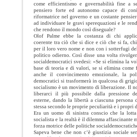
come efficientismo e governabilità fine a s
pensiero forte ed autonomo capace di coni
riformatrice nel governo e un costante pensier
ad individuare le gravi sperequazioni e le rend
che rendono il mondo così diseguale?
Olof Palme ebbe la costanza di chi applic
coerente tra ciò che si dice e ciò che si fa, c
per il loro vero nome e non con i sotterfugi del
politico odierno. Così disse una volta rivolge
socialdemocratici svedesi: «Se si elimina la vo
base di teoria e di valori, se si elimina come 
anche il convincimento emozionale, la poli
democratici si trasformerà in qualcosa di grigio
socialismo è un movimento di liberazione. Il no
liberarci il più possibile dalla pressione de
esterne, dando la libertà a ciascuna persona 
stessa secondo le proprie peculiarità e i propri 
Era un uomo di sinistra conscio che la lotta 
socialista e la realtà è il dilemma affascinante
forza motrice delle politiche socialdemocratich
Sapeva bene che non c’è giustizia sociale sen