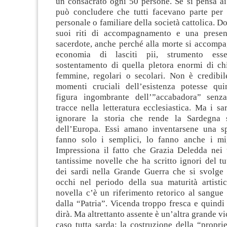
un consacrato ogni 50 persone. Se si pensa ai 
può concludere che tutti facevano parte per
personale o familiare della società cattolica. D
suoi riti di accompagnamento e una presen
sacerdote, anche perché alla morte si accompa
economia di lasciti pii, strumento esse
sostentamento di quella pletora enormi di chi
femmine, regolari o secolari. Non è credibil
momenti cruciali dell’esistenza potesse quin
figura ingombrante dell’”accabadora” senza
tracce nella letteratura ecclesiastica. Ma i sa
ignorare la storia che rende la Sardegna s
dell’Europa. Essi amano inventarsene una s
fanno solo i semplici, lo fanno anche i migl
Impressiona il fatto che Grazia Deledda nei 
tantissime novelle che ha scritto ignori del tu
dei sardi nella Grande Guerra che si svolge 
occhi nel periodo della sua maturità artisti
novella c’è un riferimento retorico al sangue 
dalla “Patria”. Vicenda troppo fresca e quindi 
dirà. Ma altrettanto assente è un’altra grande v
caso tutta sarda: la costruzione della “proprie