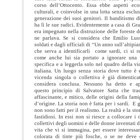
corso dell’Ottocento. Essa ebbe aspetti econ
culturali, e coinvolse in una lotta senza esclus
generazione dei suoi genitori. Il banditismo d
ha lì le sue radici. Evidentemente a casa di Gra
era impegnato nella distruzione delle foreste de
ne parlava. Se si considera che Emilio Lus
soldati e dagli ufficiali di “Un anno sull’altipi
che serva a identificarli come sardi, ci si r
come anche lui sia portato a ignorare una 
specifica e a leggerla solo nel quadro della v
italiana. Un luogo senza storia dove tutto è 
vicenda singola o collettiva è già dimentica
considera conclusa. Nessuno ha detto e ap
questo principio di Salvatore Satta che tr
affascinante, e mitico, delle origini della fami
d’origine. La storia non è fatta per i sardi. E gl
non sono fatti per il realismo. La realtà e la sto
fastidiosi. In essi non si riesce a collocare i 
collettivi degli uomini e delle donne inventati da
vita che vi si immagina, per essere interessa
colorata di tinte più fosche, o se ne deve 