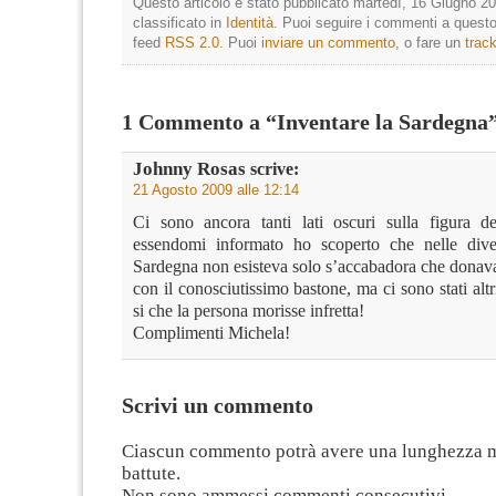
Questo articolo è stato pubblicato martedì, 16 Giugno 20
classificato in
Identità
. Puoi seguire i commenti a questo 
feed
RSS 2.0
. Puoi
inviare un commento
, o fare un
trac
1 Commento a “Inventare la Sardegna
Johnny Rosas
scrive:
21 Agosto 2009 alle 12:14
Ci sono ancora tanti lati oscuri sulla figura d
essendomi informato ho scoperto che nelle dive
Sardegna non esisteva solo s’accabadora che donava
con il conosciutissimo bastone, ma ci sono stati altr
si che la persona morisse infretta!
Complimenti Michela!
Scrivi un commento
Ciascun commento potrà avere una lunghezza 
battute.
Non sono ammessi commenti consecutivi.