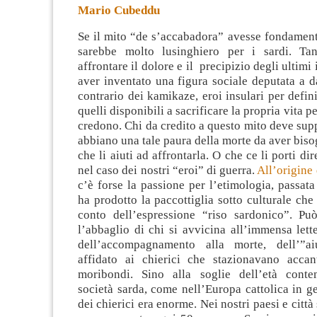
Mario Cubeddu
Se il mito “de s’accabadora” avesse fondament
sarebbe molto lusinghiero per i sardi. Tan
affrontare il dolore e il precipizio degli ultimi i
aver inventato una figura sociale deputata a d
contrario dei kamikaze,
eroi insulari per defini
quelli disponibili a sacrificare la propria vita pe
credono. Chi da credito a questo mito deve supp
abbiano una tale paura della morte da aver bis
che li aiuti ad affrontarla. O che ce li porti d
nel caso dei nostri “eroi” di guerra.
All’origine 
c’è forse la passione per l’etimologia, passata
ha prodotto la paccottiglia sotto culturale ch
conto dell’espressione “riso sardonico”. Pu
l’abbaglio di chi si avvicina all’immensa lette
dell’accompagnamento alla morte, dell’”a
affidato ai chierici che stazionavano accan
moribondi. Sino alla soglie dell’età conte
società sarda, come nell’Europa cattolica in g
dei chierici era enorme. Nei nostri paesi e città