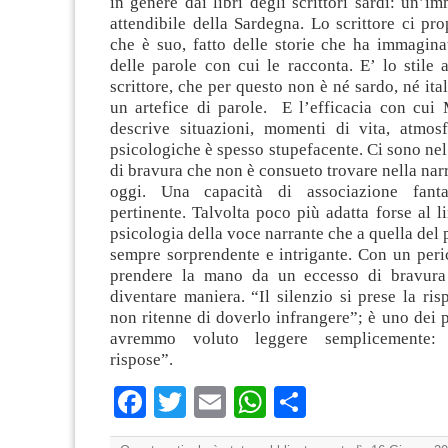
in genere dai libri degli scrittori sardi: un’i
attendibile della Sardegna. Lo scrittore ci p
che è suo, fatto delle storie che ha immagina
delle parole con cui le racconta. E’ lo stile a
scrittore, che per questo non è né sardo, né ital
un artefice di parole. E l’efficacia con cui
descrive situazioni, momenti di vita, atmosf
psicologiche è spesso stupefacente. Ci sono nel 
di bravura che non è consueto trovare nella narr
oggi. Una capacità di associazione fanta
pertinente. Talvolta poco più adatta forse al l
psicologia della voce narrante che a quella del
sempre sorprendente e intrigante. Con un peric
prendere la mano da un eccesso di bravura 
diventare maniera. “Il silenzio si prese la ris
non ritenne di doverlo infrangere”; è uno dei p
avremmo voluto leggere semplicemente:
rispose”.
Facebook
Twitter
Email
WhatsApp
Condividi