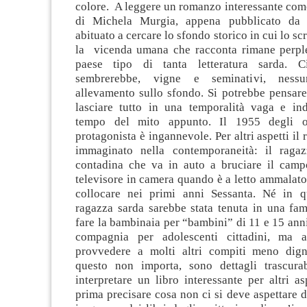
colore. A leggere un romanzo interessante co
di Michela Murgia, appena pubblicato da 
abituato a cercare lo sfondo storico in cui lo s
la vicenda umana che racconta rimane perpl
paese tipo di tanta letteratura sarda. Civ
sembrerebbe, vigne e seminativi, ness
allevamento sullo sfondo. Si potrebbe pensare
lasciare tutto in una temporalità vaga e ind
tempo del mito appunto. Il 1955 degli o
protagonista è ingannevole. Per altri aspetti i
immaginato nella contemporaneità: il ragaz
contadina che va in auto a bruciare il campo
televisore in camera quando è a letto ammalat
collocare nei primi anni Sessanta. Né in q
ragazza sarda sarebbe stata tenuta in una fam
fare la bambinaia per “bambini” di 11 e 15 ann
compagnia per adolescenti cittadini, ma 
provvedere a molti altri compiti meno dign
questo non importa, sono dettagli trascurab
interpretare un libro interessante per altri a
prima precisare cosa non ci si deve aspettare d