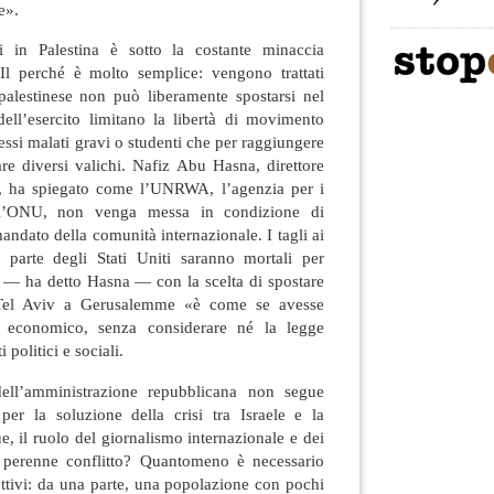
e».
ti in Palestina è sotto la costante minaccia
. Il perché è molto semplice: vengono trattati
palestinese non può liberamente spostarsi nel
 dell’esercito limitano la libertà di movimento
essi malati gravi o studenti che per raggiungere
re diversi valichi. Nafiz Abu Hasna, direttore
y, ha spiegato come l’UNRWA, l’agenzia per i
dell’ONU, non venga messa in condizione di
andato della comunità internazionale. I tagli ai
arte degli Stati Uniti saranno mortali per
 — ha detto Hasna — con la scelta di spostare
Tel Aviv a Gerusalemme «è come se avesse
o economico, senza considerare né la legge
i politici e sociali.
ell’amministrazione repubblicana non segue
er la soluzione della crisi tra Israele e la
e, il ruolo del giornalismo internazionale e dei
l perenne conflitto? Quantomeno è necessario
iettivi: da una parte, una popolazione con pochi