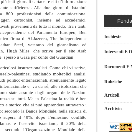
i più letti giornali cartacei e siti d’informazione
nte sufficienza. Alla due giorni di Istanbul
ca 800 professionisti della comunicazione:
blogger, cartoonist, insieme ad accademici,
Fondaz
tivisti provenienti da tutto il mondo. Tra i tanti,
vicepresidente del Parlamento Europeo, Ben
Inchieste
annico firma di Al-Jazeera, The Independent e
athan Steel, veterano del giornalismo ed
ian, Hugh Miles, che scrive per il sito Arab
Interventi E O
, spesso a Gaza per conto del Guardian.
Documenti E M
icolosi insurrezionalisti. Come chi vi scrive,
aelo-palestinesi studiando molteplici analisi,
di politico-internazionali, strenuamente legato
Rubriche
 internazionale e, va da sé, alle risoluzioni che
sono state assunte dagli organi delle Nazioni
Articoli
rezza su tutti. Ma in Palestina la realtà è ben
ico e storico che si può apprendere attraverso i
Archivio
aro: secondo la Banca Mondiale, nella striscia di
e supera il 40%; dopo l’ennesimo conflitto
amas e l’esercito israeliano, il 20% della
 secondo l’Organizzazione Mondiale della