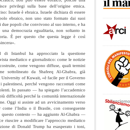
ce privilegi sulla base dell’origine etnica.
so: Israele è ebraica. Israele dichiara di essere
polo ebraico, non uno stato formato dai suoi
di due popoli che convivono al suo interno, e ha
 una democrazia egualitaria, non soltanto in
oria. È per questo che questa legge è così
sincera».
 di Istanbul ha approcciato la questione
vista mediatico e giornalistico: come le notizie
costruite, come vengono diffuse, quali termini
ome sottolineato da Shafeeq Al-Ghabra, già
 University of Kuwait, «è facile per il Governo
 i palestinesi, perché vengono raccontati come
iolenti. In passato — ha spiegato l’accademico
ù difficoltà perché la comunità internazionale
one. Oggi si assiste ad un avvicinamento verso
ner come l’India o il Brasile, con conseguente
In questo contesto — ha aggiunto Al-Ghabra —
ce riuscire a modificare l’approccio mediatico
lezione di Donald Trump ha esasperato i toni,