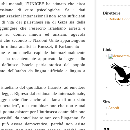
turbi mentali; l’UNICEF ha stimato che circa
ssitano di cure psicologiche. Se i dati
Direttore
rganizzazioni internazionali non sono sufficienti
Roberto Lod
 di vita dei palestinesi sia di Gaza sia della
giungere che l’esercito israeliano arresta e
che su donne, minori ed anziani, agevola
tori che secondo le Nazioni Unite appartengono
e in ultima analisi la Knesset, il Parlamento —
Link
e e non nella capitale internazionalmente
 — ha recentemente approvato la legge sullo
 definisce Israele patria storica del popolo
nto dell’arabo da lingua ufficiale a lingua a
israeliano del quotidiano Haaretz, ad emettere
a legge. Ripreso dal settimanale Internazionale,
egge mette fine anche alla farsa di uno stato
Sito
democratico”, una combinazione che non è mai
Accedi
i potuta esistere per l’intrinseca contraddizione
possibili da conciliare se non con l’inganno. Se
 può essere democratico, perché non esiste
cratico, non può essere ebraico, poiché una