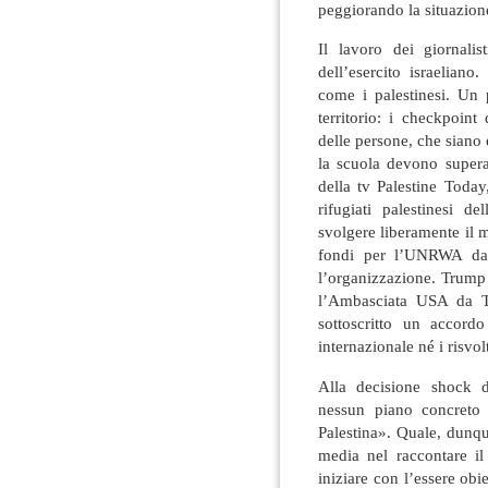
peggiorando la situazion
Il lavoro dei giornalis
dell’esercito israeliano
come i palestinesi. Un 
territorio: i checkpoint
delle persone, che siano 
la scuola devono supera
della tv Palestine Toda
rifugiati palestinesi 
svolgere liberamente il m
fondi per l’UNRWA da p
l’organizzazione. Trump
l’Ambasciata USA da 
sottoscritto un accord
internazionale né i risvolt
Alla decisione shock d
nessun piano concreto p
Palestina». Quale, dunqu
media nel raccontare i
iniziare con l’essere ob