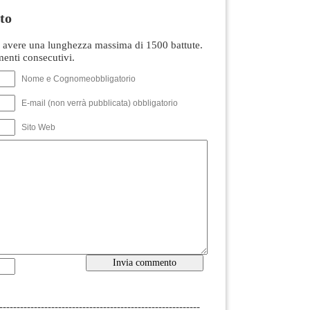
to
avere una lunghezza massima di 1500 battute.
nti consecutivi.
Nome e Cognomeobbligatorio
E-mail (non verrà pubblicata) obbligatorio
Sito Web
----------------------------------------------------------