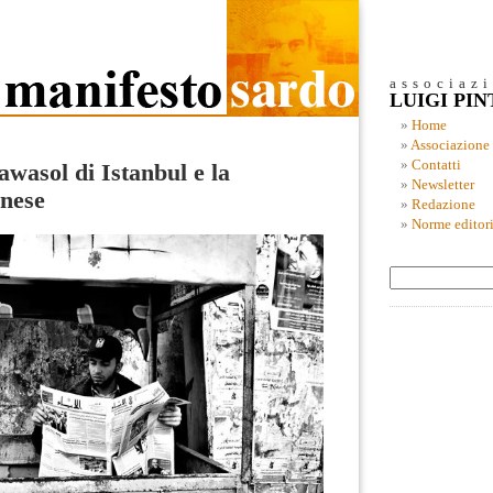
associaz
LUIGI PI
Home
Associazione
Contatti
wasol di Istanbul e la
Newsletter
inese
Redazione
Norme editori