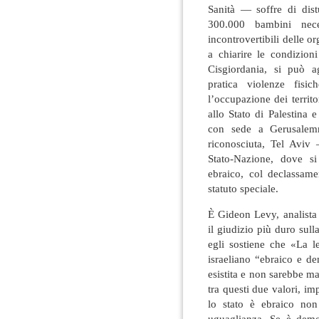
Sanità — soffre di dis
300.000 bambini nece
incontrovertibili delle o
a chiarire le condizioni
Cisgiordania, si può ag
pratica violenze fisi
l’occupazione dei terri
allo Stato di Palestina 
con sede a Gerusalemm
riconosciuta, Tel Aviv
Stato-Nazione, dove si
ebraico, col declassame
statuto speciale.
È Gideon Levy, analista 
il giudizio più duro sull
egli sostiene che «La l
israeliano “ebraico e 
esistita e non sarebbe ma
tra questi due valori, im
lo stato è ebraico non
uguaglianza. Se è demo