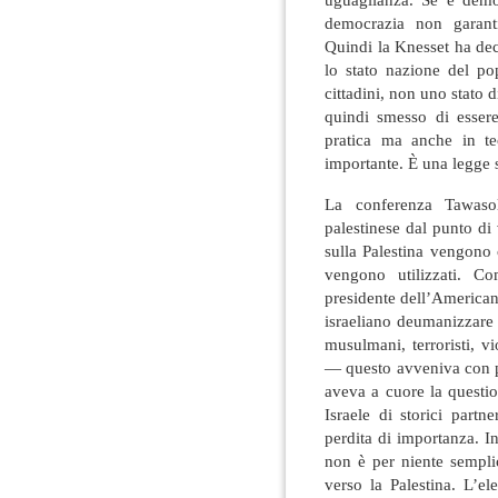
democrazia non garantis
Quindi la Knesset ha deci
lo stato nazione del po
cittadini, non uno stato 
quindi smesso di essere
pratica ma anche in te
importante. È una legge 
La conferenza Tawasol
palestinese dal punto di 
sulla Palestina vengono 
vengono utilizzati. C
presidente dell’American
israeliano deumanizzare
musulmani, terroristi, v
— questo avveniva con pi
aveva a cuore la questi
Israele di storici part
perdita di importanza. 
non è per niente sempli
verso la Palestina. L’e