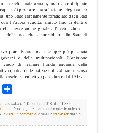
 un esercito male armato, una classe dirigente
 incapace di proporre una soluzione adeguata per
altra, uno Stato ampiamente foraggiato dagli Stati
i con l’Arabia Saudita, armato fino ai denti e
 che cresce anche grazie all’occupazione —
e — delle aree che spetterebbero allo Stato di
zzo potentissimo, ma è sempre più plasmata
governi e delle multinazionali. L’opinione
n grado di fermare l’onda anomala della
ttiva qualità delle notizie e di colmare il senso
lla coscienza collettiva palestinese dal 1948.
k
r
ail
WhatsApp
Condividi
bblicato sabato, 1 Dicembre 2018 alle 11:38 e
Opinioni
. Puoi seguire i commenti a questo articolo
oi
inviare un commento
, o fare un
trackback
dal tuo