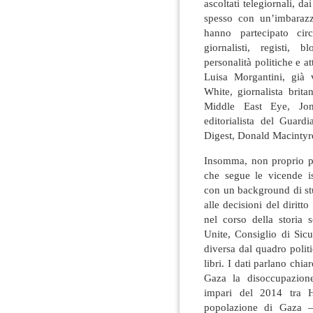
ascoltati telegiornali, da
spesso con un’imbarazza
hanno partecipato cir
giornalisti, registi, 
personalità politiche e at
Luisa Morgantini, già 
White, giornalista brit
Middle East Eye, Jon
editorialista del Guard
Digest, Donald Macintyre
Insomma, non proprio per
che segue le vicende isr
con un background di stu
alle decisioni del diritto
nel corso della storia 
Unite, Consiglio di Sicu
diversa dal quadro polit
libri. I dati parlano chi
Gaza la disoccupazion
impari del 2014 tra H
popolazione di Gaza —