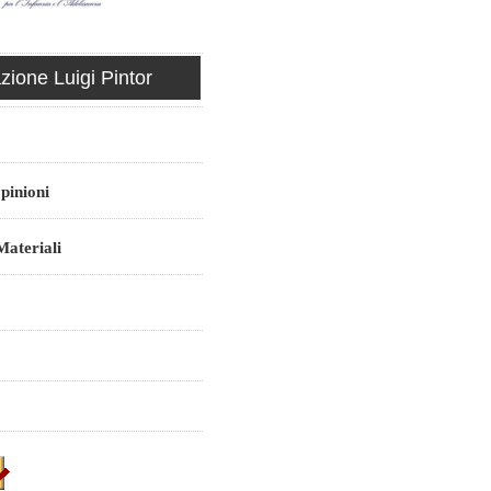
ione Luigi Pintor
pinioni
ateriali