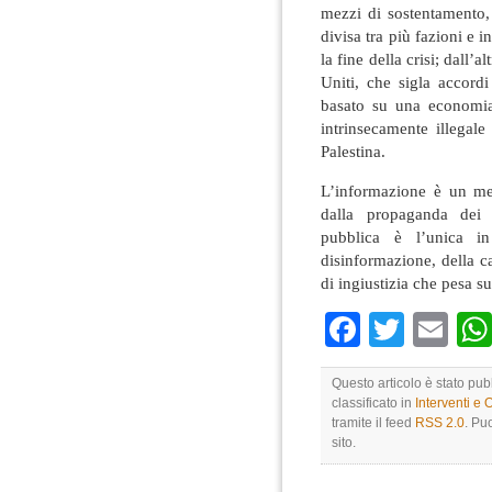
mezzi di sostentamento,
divisa tra più fazioni e
la fine della crisi; dall’
Uniti, che sigla accord
basato su una economia
intrinsecamente illegal
Palestina.
L’informazione è un me
dalla propaganda dei 
pubblica è l’unica i
disinformazione, della ca
di ingiustizia che pesa su
Faceboo
Twitte
Em
Questo articolo è stato pu
classificato in
Interventi e 
tramite il feed
RSS 2.0
. Pu
sito.