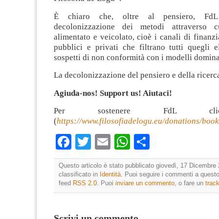
È chiaro che, oltre al pensiero, FdL
decolonizzazione dei metodi attraverso 
alimentato e veicolato, cioè i canali di finanzi
pubblici e privati che filtrano tutti quegli e
sospetti di non conformità con i modelli dominan
La decolonizzazione del pensiero e della ricerca
Agiuda-nos! Support us! Aiutaci!
Per sostenere FdL cli
(
https://www.filosofiadelogu.eu/donations/boo
Facebook
Twitter
Email
WhatsApp
Condividi
Questo articolo è stato pubblicato giovedì, 17 Dicembre 
classificato in
Identità
. Puoi seguire i commenti a questo 
feed
RSS 2.0
. Puoi
inviare un commento
, o fare un
trac
Scrivi un commento