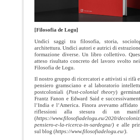
[Filosofia de Logu]
Undici saggi tra filosofia, storia, sociolo
architettura. Undici autori e autrici di estrazion
formazione diverse. Un libro collettivo. Ques
atteso risultato concreto del lavoro svolto ne
Filosofia de Logu.
Il nostro gruppo di ricercatori e attivisti si rifà
pensiero gramsciano e al laboratorio intellett
postcoloniali (
Post-colonial theory
) germinat
Frantz Fanon e Edward Said e successivamente
l’India e l’America. Finora avevamo affidato 
riflessioni alla stesura di un manife
(
https://www.filosofiadelogu.eu/2020/decoloniz
pensiero-e-la-ricerca-in-sardegna/)
e alle pri
sul blog (
https://www.filosofiadelogu.eu/).