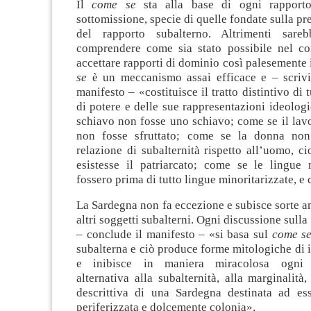
Il
come se
sta alla base di ogni rapporto
sottomissione, specie di quelle fondate sulla pr
del rapporto subalterno. Altrimenti sareb
comprendere come sia stato possibile nel cor
accettare rapporti di dominio così palesemente i
se
è un meccanismo assai efficace e – scriv
manifesto – «costituisce il tratto distintivo di t
di potere e delle sue rappresentazioni ideolog
schiavo non fosse uno schiavo; come se il lavo
non fosse sfruttato; come se la donna non
relazione di subalternità rispetto all’uomo, 
esistesse il patriarcato; come se le lingue 
fossero prima di tutto lingue minoritarizzate, e 
La Sardegna non fa eccezione e subisce sorte ana
altri soggetti subalterni. Ogni discussione sulla
– conclude il manifesto – «si basa sul
come s
subalterna e ciò produce forme mitologiche di id
e inibisce in maniera miracolosa ogni i
alternativa alla subalternità, alla marginalità,
descrittiva di una Sardegna destinata ad es
periferizzata e dolcemente colonia».