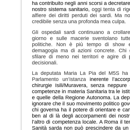
ha contribuito negli anni scorsi a decretare 
nostro sistema sanitario,
oggi tenta di ri
alfiere dei diritti perduti dei sardi. Ma 
credibile senza una profonda mea culpa.
Gli ospedali sardi continuano a crollar
giorno e sulle macerie sventolano tutt
politiche.
Non è più tempo di show ele
demagogia ma di azioni concrete. Chi
sfilare di meno nei territori e agire di 
decisionali.
La deputata Maria La Pia del M5S ha 
Parlamento un’istanza
inerente l’accor
chirurgie Isili/Muravera, senza neppure 
competenze in materia Sanitaria tra le ist
e quelle della Regione Autonoma. La dep
ignorare che il suo movimento politico gove
chi governa ha il potere di orientare e ca
ben al di là degli accorpamenti dei nostri
l’altro di competenza locale. A Roma il te
Sanità sarda non può prescindere da un