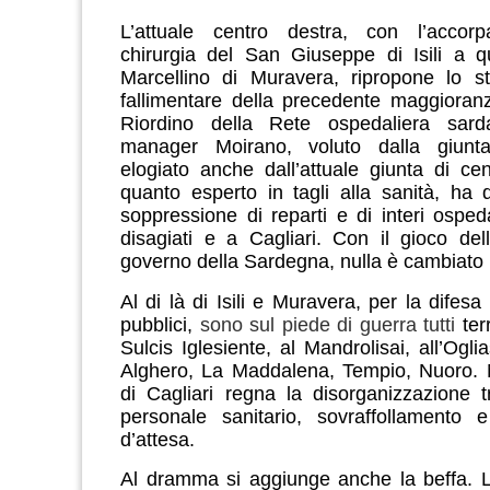
L’attuale centro destra, con l’accor
chirurgia del San Giuseppe di Isili a q
Marcellino di Muravera, ripropone lo s
fallimentare della precedente maggioran
Riordino della Rete ospedaliera sard
manager Moirano, voluto dalla giunta
elogiato anche dall’attuale giunta di cen
quanto esperto in tagli alla sanità, ha 
soppressione di reparti e di interi ospedal
disagiati e a Cagliari.
Con il gioco dell
governo della Sardegna, nulla è cambiato 
Al di là di Isili e Muravera, per la difesa
pubblici,
sono sul piede di guerra tutti
ter
Sulcis Iglesiente, al Mandrolisai, all’Oglia
Alghero, La Maddalena, Tempio, Nuoro. N
di Cagliari regna la disorganizzazione 
personale sanitario, sovraffollamento e
d’attesa.
Al dramma si aggiunge anche la beffa.
L