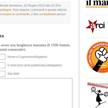
bblicato domenica, 16 Giugno 2013 alle 02:28 e
 Sardegna
. Puoi seguire i commenti a questo articolo
oi
inviare un commento
, o fare un
trackback
dal tuo
to
avere una lunghezza massima di 1500 battute.
nti consecutivi.
Nome e Cognomeobbligatorio
E-mail (non verrà pubblicata) obbligatorio
Sito Web