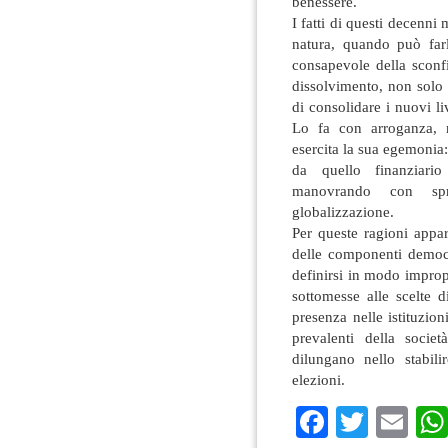
benessere.
I fatti di questi decenni 
natura, quando può far
consapevole della sconfi
dissolvimento, non solo a
di consolidare i nuovi li
Lo fa con arroganza, r
esercita la sua egemonia:
da quello finanziario
manovrando con spre
globalizzazione.
Per queste ragioni appa
delle componenti democr
definirsi in modo impropr
sottomesse alle scelte d
presenza nelle istituzio
prevalenti della soci
dilungano nello stabil
elezioni.
Faceboo
Twitte
Em