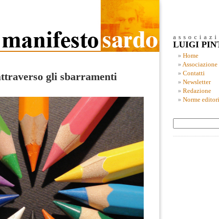
associaz
LUIGI PI
Home
Associazione
Contatti
ttraverso gli sbarramenti
Newsletter
Redazione
Norme editori