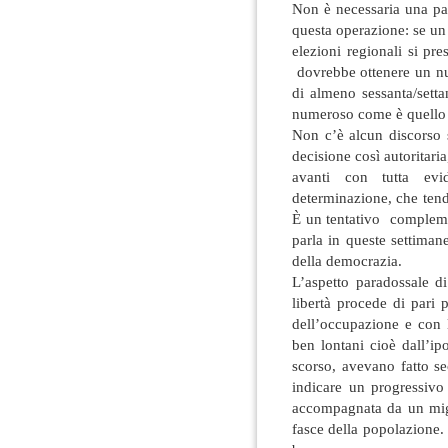
Non è necessaria una part
questa operazione: se un
elezioni regionali si pre
dovrebbe ottenere un num
di almeno sessanta/setta
numeroso come è quello s
Non c’è alcun discorso 
decisione così autoritaria,
avanti con tutta evi
determinazione, che tend
È un tentativo complemen
parla in queste settimane
della democrazia.
L’aspetto paradossale d
libertà procede di pari 
dell’occupazione e con 
ben lontani cioè dall’ipo
scorso, avevano fatto s
indicare un progressivo
accompagnata da un migl
fasce della popolazione.