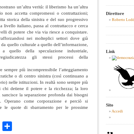
mostrano un’altra verità: il liberismo ha un’altra
lo non accetta compromessi o contrattazioni;
Direttore
tta storica della sinistra e del suo progressivo
Roberto Lod
 livello italiano, passa al contrattacco e cerca
velli di potere che via via riesce a conquistare.
afforzandosi nei molteplici settori dove già
 da quello culturale a quello dell’informazione,
 a quello della speculazione industriale,
Link
giudicatezza gli stessi processi della
re sempre più incomprensibile l’atteggiamento
atiche o di centro sinistra (così continuano a
io) nelle istituzioni. In realtà sono sempre più
i chi detiene il potere e la ricchezza; la loro
ni sancisce la separazione profonda dai bisogni
età. Operano come corporazione e perciò si
Sito
ire le quote di sbarramento per le prossime
Accedi
k
r
ail
WhatsApp
Condividi