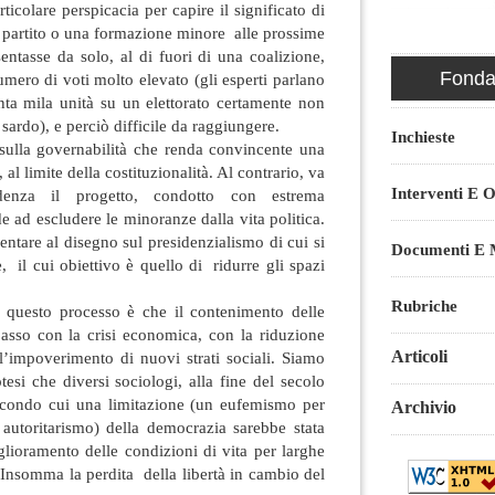
icolare perspicacia per capire il significato di
 partito o una formazione minore alle prossime
sentasse da solo, al di fuori di una coalizione,
Fondaz
ero di voti molto elevato (gli esperti parlano
nta mila unità su un elettorato certamente non
ardo), e perciò difficile da raggiungere.
Inchieste
sulla governabilità che renda convincente una
 al limite della costituzionalità. Al contrario, va
Interventi E O
denza il progetto, condotto con estrema
e ad escludere le minoranze dalla vita politica.
tare al disegno sul presidenzialismo di cui si
Documenti E M
, il cui obiettivo è quello di ridurre gli spazi
Rubriche
i questo processo è che il contenimento delle
passo con la crisi economica, con la riduzione
Articoli
l’impoverimento di nuovi strati sociali. Siamo
tesi che diversi sociologi, alla fine del secolo
econdo cui una limitazione (un eufemismo per
Archivio
 autoritarismo) della democrazia sarebbe stata
ioramento delle condizioni di vita per larghe
 Insomma la perdita della libertà in cambio del