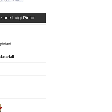
ione Luigi Pintor
pinioni
ateriali