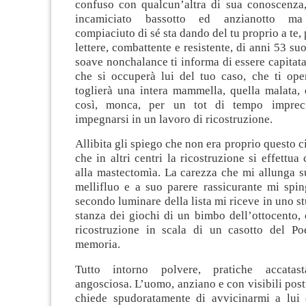
confuso con qualcun’altra di sua conoscenza
incamiciato bassotto ed anzianotto ma 
compiaciuto di sé sta dando del tu proprio a te,
lettere, combattente e resistente, di anni 53 su
soave nonchalance ti informa di essere capitat
che si occuperà lui del tuo caso, che ti oper
toglierà una intera mammella, quella malata, 
così, monca, per un tot di tempo imprec
impegnarsi in un lavoro di ricostruzione.
Allibita gli spiego che non era proprio questo c
che in altri centri la ricostruzione si effettua
alla mastectomìa. La carezza che mi allunga s
mellifluo e a suo parere rassicurante mi spin
secondo luminare della lista mi riceve in uno st
stanza dei giochi di un bimbo dell’ottocento,
ricostruzione in scala di un casotto del Po
memoria.
Tutto intorno polvere, pratiche accatas
angosciosa. L’uomo, anziano e con visibili post
chiede spudoratamente di avvicinarmi a lui 