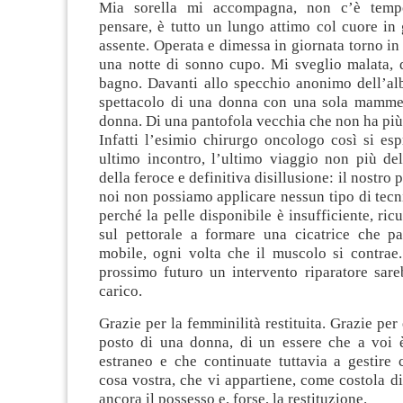
Mia sorella mi accompagna, non c’è temp
pensare, è tutto un lungo attimo col cuore in
assente. Operata e dimessa in giornata torno in
una notte di sonno cupo. Mi sveglio malata, d
bagno. Davanti allo specchio anonimo dell’alb
spettacolo di una donna con una sola mamme
donna. Di una pantofola vecchia che non ha più
Infatti l’esimio chirurgo oncologo così si es
ultimo incontro, l’ultimo viaggio non più de
della feroce e definitiva disillusione: il nostro p
noi non possiamo applicare nessun tipo di tecni
perché la pelle disponibile è insufficiente, ric
sul pettorale a formare una cicatrice che p
mobile, ogni volta che il muscolo si contrae
prossimo futuro un intervento riparatore sare
carico.
Grazie per la femminilità restituita. Grazie per
posto di una donna, di un essere che a voi 
estraneo e che continuate tuttavia a gestire
cosa vostra, che vi appartiene, come costola di
ancora il possesso e, forse, la restituzione.