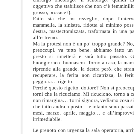
oggettivo che stabilisce che non c’è femminili
grosso, procace?).
Fatto sta che mi risveglio, dopo l’inter
mammella, la sinistra, ridotta al minimo poss
destra, mastectomizzata, traformata in una pa
all’estremo.
Ma la protesi non è un po’ troppo grande? No,
preoccupi, va tutto bene, abbiamo fatto un
presto si rimetterà e sarà tutto passato. G
buongiorno e buonasera. Torno a casa, la mamm
riprende alla grande, la destra però, che stra
recuperare, la ferita non cicatrizza, la feri
peggiora… rigetto!
Perché questo rigetto, dottore? Non si preoccup
torni che la ricuciamo. Mi ricuciono, torno a ca
non rimargina… Torni signora, vediamo cosa si
che tutto andrà a posto… e intanto sono passate
mesi, marzo, aprile, maggio… e all’improvvi
irrimediabile.
Le prenoto con urgenza la sala operatoria, arriv