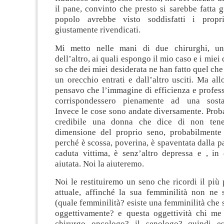
il pane, convinto che presto si sarebbe fatta gi
popolo avrebbe visto soddisfatti i propr
giustamente rivendicati.
Mi metto nelle mani di due chirurghi, u
dell’altro, ai quali espongo il mio caso e i miei
so che dei miei desiderata ne han fatto quel che
un orecchio entrati e dall’altro usciti. Ma al
pensavo che l’immagine di efficienza e profess
corrispondessero pienamente ad una sosta
Invece le cose sono andate diversamente. Prob
credibile una donna che dice di non tener
dimensione del proprio seno, probabilmente
perché è scossa, poverina, è spaventata dalla pa
caduta vittima, è senz’altro depressa e , in 
aiutata. Noi la aiuteremo.
Noi le restituiremo un seno che ricordi il più 
attuale, affinché la sua femminilità non ne 
(quale femminilità? esiste una femminilità che s
oggettivamente? e questa oggettività chi me l
chirurgo oncologo? il senologo? quindi esi