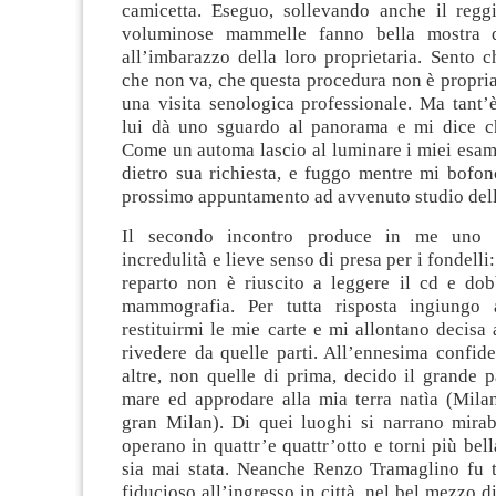
camicetta. Eseguo, sollevando anche il regg
voluminose mammelle fanno bella mostra 
all’imbarazzo della loro proprietaria. Sento 
che non va, che questa procedura non è propri
una visita senologica professionale. Ma tant’è
lui dà uno sguardo al panorama e mi dice c
Come un automa lascio al luminare i miei esami
dietro sua richiesta, e fuggo mentre mi bofon
prossimo appuntamento ad avvenuto studio della
Il secondo incontro produce in me uno s
incredulità e lieve senso di presa per i fondelli
reparto non è riuscito a leggere il cd e dob
mammografia. Per tutta risposta ingiungo 
restituirmi le mie carte e mi allontano decisa
rivedere da quelle parti. All’ennesima confid
altre, non quelle di prima, decido il grande p
mare ed approdare alla mia terra natìa (Mila
gran Milan). Di quei luoghi si narrano mirabi
operano in quattr’e quattr’otto e torni più bel
sia mai stata. Neanche Renzo Tramaglino fu 
fiducioso all’ingresso in città, nel bel mezzo d