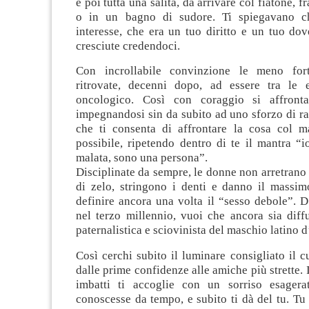
e poi tutta una salita, da arrivare col fiatone, f
o in un bagno di sudore. Ti spiegavano c
interesse, che era un tuo diritto e un tuo do
cresciute credendoci.
Con incrollabile convinzione le meno for
ritrovate, decenni dopo, ad essere tra le 
oncologico. Così con coraggio si affronta
impegnandosi sin da subito ad uno sforzo di r
che ti consenta di affrontare la cosa col m
possibile, ripetendo dentro di te il mantra “
malata, sono una persona”.
Disciplinate da sempre, le donne non arretrano
di zelo, stringono i denti e danno il massim
definire ancora una volta il “sesso debole”. 
nel terzo millennio, vuoi che ancora sia diff
paternalistica e sciovinista del maschio latino 
Così cerchi subito il luminare consigliato il
dalle prime confidenze alle amiche più strette. I
imbatti ti accoglie con un sorriso esagera
conoscesse da tempo, e subito ti dà del tu. Tu 