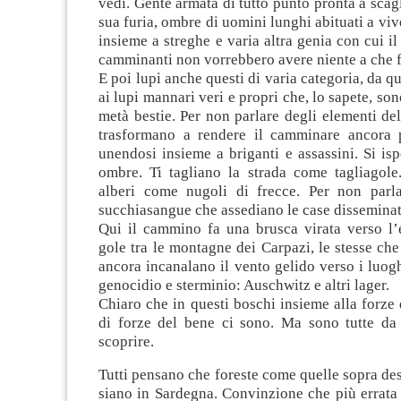
vedi. Gente armata di tutto punto pronta a scagl
sua furia, ombre di uomini lunghi abituati a viv
insieme a streghe e varia altra genia con cui i
camminanti non vorrebbero avere niente a che f
E poi lupi anche questi di varia categoria, da q
ai lupi mannari veri e propri che, lo sapete, so
metà bestie. Per non parlare degli elementi del
trasformano a rendere il camminare ancora 
unendosi insieme a briganti e assassini. Si i
ombre. Ti tagliano la strada come tagliagole
alberi come nugoli di frecce. Per non parl
succhiasangue che assediano le case disseminat
Qui il cammino fa una brusca virata verso l’e
gole tra le montagne dei Carpazi, le stesse ch
ancora incanalano il vento gelido verso i luog
genocidio e sterminio: Auschwitz e altri lager.
Chiaro che in questi boschi insieme alla forze
di forze del bene ci sono. Ma sono tutte da 
scoprire.
Tutti pensano che foreste come quelle sopra des
siano in Sardegna. Convinzione che più errata