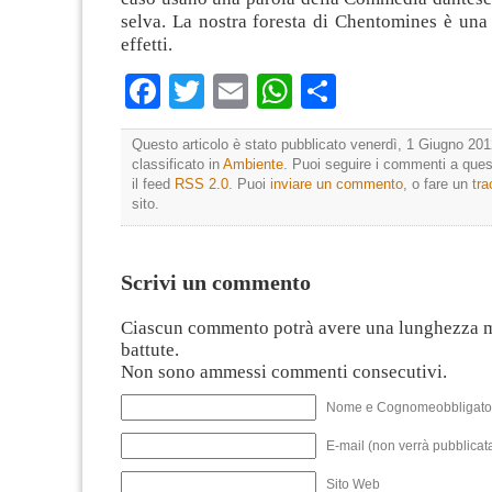
selva. La nostra foresta di Chentomines è una s
effetti.
Facebook
Twitter
Email
WhatsApp
Condividi
Questo articolo è stato pubblicato venerdì, 1 Giugno 201
classificato in
Ambiente
. Puoi seguire i commenti a quest
il feed
RSS 2.0
. Puoi
inviare un commento
, o fare un
tr
sito.
Scrivi un commento
Ciascun commento potrà avere una lunghezza 
battute.
Non sono ammessi commenti consecutivi.
Nome e Cognomeobbligato
E-mail (non verrà pubblicata
Sito Web