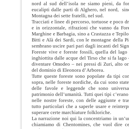
nord al sud dell’isola ne siamo pieni, da for
eucalipti dalle parti di Alghero, nel nord, sin
Montagna dei sette fratelli, nel sud.
Tracciati e linee di percorso, tortuose e poco dri
e in orizzontale, rifrazioni che vanno da For
Marghine e Barbagia, sino a Crastazza e Tepilor
Bitti e Alà dei Sardi, con le montagne della P
sembrano uscire pari pari dagli incanti del Sign
Foreste vive e foreste fossili, quella del lago
inghiottita dalle acque del Tirso che si fa lago
diventare Omodeo – nei pressi di Zuri, alto or
del dominio di Eleonora d’Arborea.
Tutte queste foreste sono popolate da tipi co
sopra, nelle foreste nordiche, da cui sono stat
delle favole e leggende che sono universa
patrimonio dell’umanità. Tutti quei tipi c’erano
nelle nostre foreste, con delle aggiunte e tr
tutto particolari che a saperle usare e reinterp
superare certe marchiature folkloriche.
La narrazione noi qui la concentriamo in un’u
chiamiamo di Chentomines, che vuol dire c