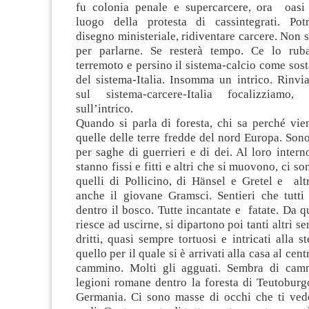
fu colonia penale e supercarcere, ora oasi 
luogo della protesta di cassintegrati. Pot
disegno ministeriale, ridiventare carcere. Non s
per parlarne.
Se resterà tempo. Ce lo ruba
terremoto e persino il sistema-calcio come sos
del sistema-Italia. Insomma un intrico. Rinvi
sul sistema-carcere-Italia focalizziamo, l
sull’intrico.
Quando si parla di foresta, chi sa perché vie
quelle delle terre fredde del nord Europa. Sono
per saghe di guerrieri e di dei. Al loro interno
stanno fissi e fitti e altri che si muovono, ci s
quelli di Pollicino, di Hänsel e Gretel e alt
anche il giovane Gramsci. Sentieri che tutti
dentro il bosco. Tutte incantate e fatate. Da qu
riesce ad uscirne, si dipartono poi tanti altri se
dritti, quasi sempre tortuosi e intricati alla s
quello per il quale si è arrivati alla casa al cent
cammino. Molti gli agguati. Sembra di cam
legioni romane dentro la foresta di Teutoburgo
Germania. Ci sono masse di occhi che ti ved