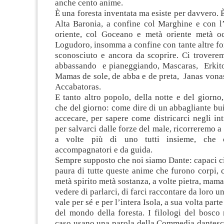
anche cento anime.
È una foresta inventata ma esiste per davvero. È
Alta Baronia, a confine col Marghine e con l’
oriente, col Goceano e metà oriente metà o
Logudoro, insomma a confine con tante altre f
sconosciuto e ancora da scoprire. Ci troverem
abbassando e pianeggiando, Mascaras, Erki
Mamas de sole, de abba e de preta, Janas vona
Accabatoras.
E tanto altro popolo, della notte e del giorno,
che del giorno: come dire di un abbagliante bui
accecare, per sapere come districarci negli i
per salvarci dalle forze del male, ricorreremo a 
a volte più di uno tutti insieme, che 
accompagnatori e da guida.
Sempre supposto che noi siamo Dante: capaci ci
paura di tutte queste anime che furono corpi,
metà spirito metà sostanza, a volte pietra, mama
vedere di parlarci, di farci raccontare da loro 
vale per sé e per l’intera Isola, a sua volta part
del mondo della foresta. I filologi del bosco
caso usano una parola della Commedia dantesc