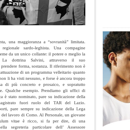
nta, una maggioranza a “sovranità” limitata.
egionale sardo-leghista
. Una compagine
sieme da un unico collante: il potere o meglio la
 La dottrina Salvini, attraverso il suo
a prendere forma, sostanza. Il riferimento non è
la attuazione di un programma velleitario quanto
non li ha visti nessuno, e forse è ancora troppo
a di più concreto e prosaico, e sopratutto
le. Qualche esempio. Prendiamo gli uffici di
za è stato nominato, pare su indicazione della
agistrato fuori ruolo del TAR del Lazio.
sporti, pare sempre su indicazione della Lega
e del lavoro di Como. Al Personale, un giovane
ulum vitae è ricco, si fa per dire, di una
lla segreteria particolare dell’ Assessore