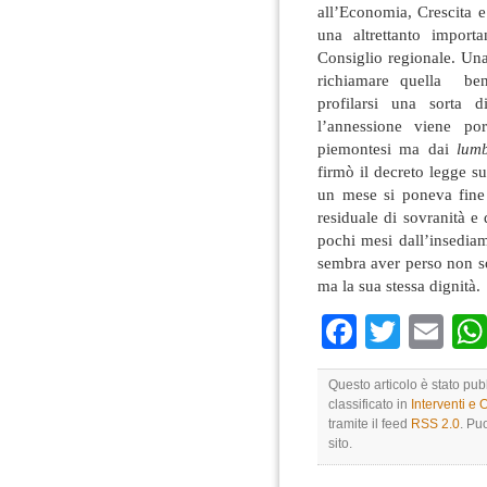
all’Economia, Crescita 
una altrettanto import
Consiglio regionale. Un
richiamare quella ben
profilarsi una sorta 
l’annessione viene po
piemontesi ma dai
lum
firmò il decreto legge su
un mese si poneva fine
residuale di sovranità e 
pochi mesi dall’insediam
sembra aver perso non so
ma la sua stessa dignità.
Faceboo
Twitte
Em
Questo articolo è stato pu
classificato in
Interventi e 
tramite il feed
RSS 2.0
. Pu
sito.