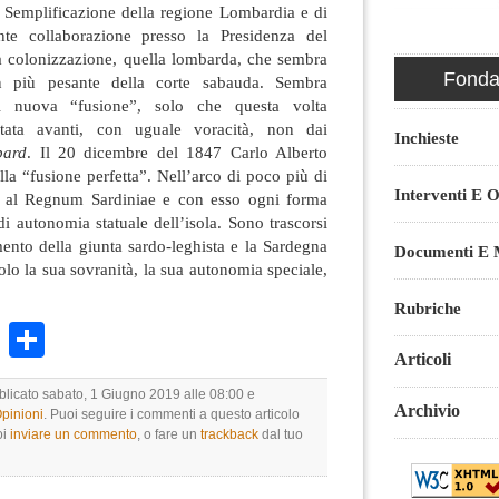
e Semplificazione della regione Lombardia e di
ante collaborazione presso la Presidenza del
a colonizzazione, quella lombarda, che sembra
Fondaz
 più pesante della corte sabauda. Sembra
di nuova “fusione”, solo che questa volta
rtata avanti, con uguale voracità, non dai
Inchieste
bard
. Il 20 dicembre del 1847 Carlo Alberto
lla “fusione perfetta”. Nell’arco di poco più di
Interventi E O
 al Regnum Sardiniae e con esso ogni forma
di autonomia statuale dell’isola. Sono trascorsi
ento della giunta sardo-leghista e la Sardegna
Documenti E M
lo la sua sovranità, la sua autonomia speciale,
Rubriche
k
r
ail
WhatsApp
Condividi
Articoli
bblicato sabato, 1 Giugno 2019 alle 08:00 e
Archivio
Opinioni
. Puoi seguire i commenti a questo articolo
oi
inviare un commento
, o fare un
trackback
dal tuo