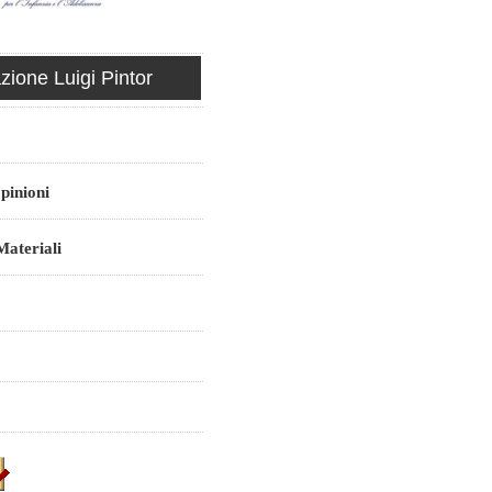
ione Luigi Pintor
pinioni
ateriali