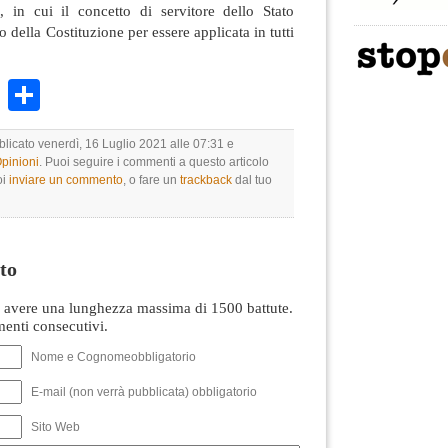
, in cui il concetto di servitore dello Stato
io della Costituzione per essere applicata in tutti
k
r
ail
WhatsApp
Condividi
blicato venerdì, 16 Luglio 2021 alle 07:31 e
Opinioni
. Puoi seguire i commenti a questo articolo
oi
inviare un commento
, o fare un
trackback
dal tuo
to
avere una lunghezza massima di 1500 battute.
nti consecutivi.
Nome e Cognomeobbligatorio
E-mail (non verrà pubblicata) obbligatorio
Sito Web