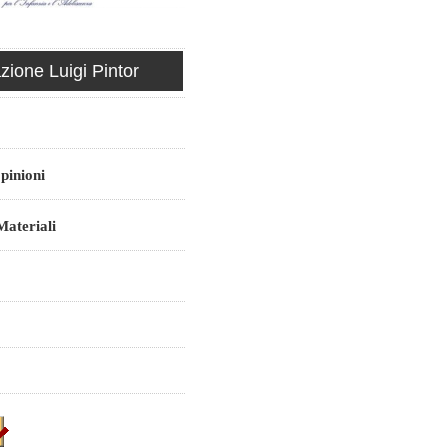
ione Luigi Pintor
pinioni
ateriali