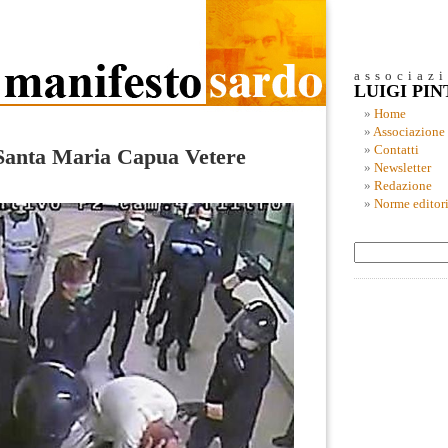
associaz
LUIGI PI
Home
Associazione
Contatti
Santa Maria Capua Vetere
Newsletter
Redazione
Norme editori