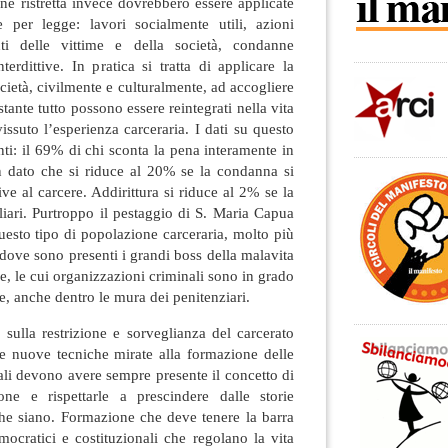
one ristretta invece dovrebbero essere applicate
e per legge: lavori socialmente utili, azioni
onti delle vittime e della società, condanne
terdittive. In pratica si tratta di applicare la
cietà, civilmente e culturalmente, ad accogliere
tante tutto possono essere reintegrati nella vita
issuto l’esperienza carceraria. I dati su questo
nti: il 69% di chi sconta la pena interamente in
 un dato che si riduce al 20% se la condanna si
ve al carcere. Addirittura si riduce al 2% se la
liari. Purtroppo il pestaggio di S. Maria Capua
 questo tipo di popolazione carceraria, molto più
dove sono presenti i grandi boss della malavita
e, le cui organizzazioni criminali sono in grado
te, anche dentro le mura dei penitenziari.
 sulla restrizione e sorveglianza del carcerato
re nuove tecniche mirate alla formazione delle
uali devono avere sempre presente il concetto di
one e rispettarle a prescindere dalle storie
che siano. Formazione che deve tenere la barra
emocratici e costituzionali che regolano la vita