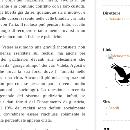
ente e in continuo conflitto con i loro custodi,
la libertà già da se, qualunque sia il motivo, è
Direttore
lle carceri si sente nelle celle blindate , si nota
Roberto Lod
 con l’aria. Il recluso può pensare tutto, eccetto
 luogo di recupero e tanto meno trovarsi in un
 le incolumità fisiche e psichiche.
ua Vetere assumono una gravità inconsueta non
Link
olenza esercitata sui reclusi, ma anche per
a dei picchiatori davanti alle telecamere che
oni da “garage olimpo” dei vari Videla, Agosti e
che trova la sua forza dove l’ “omertà nelle
ta una virtù. Ancora di più nelle corporazioni
ion per cui, se nessuno parla diventa molto
Manconi – sociologo). La questione carceraria
enerale del sistema giudiziario, infatti, se
Sito
 i dati forniti dal Dipartimento di giustizia,
il 10% dei reclusi sono definiti socialmente
Accedi
eri dovrebbero essere rinchiuse solamente le
la percentuale appena citata.