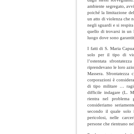
ambiente segregato, avvil
poiché la limitazione del
un atto di violenza che ne
negli sguardi e si respira
quello di trovarsi in un
luogo dove sono garantite
I fatti di S. Maria Cap
solo per il tipo di vi
l’ostentata sfrontatezz
riprendevano le loro azi
Massera. Sfrontatezza 
corporazioni è considera
di tipo militare … rag
difficile indagare (L. 
rientra nel problema g
consideriamo seriamente
secondo il quale solo 
pericolosi, nelle carc
persone che rientrano nel