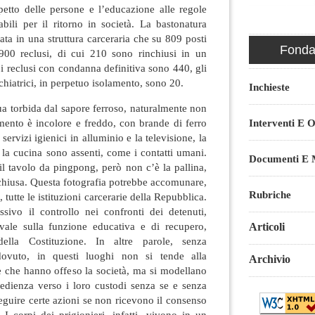
petto delle persone e l’educazione alle regole
bili per il ritorno in società. La bastonatura
cata in una struttura carceraria che su 809 posti
Fondaz
e 900 reclusi, di cui 210 sono rinchiusi in un
; i reclusi con condanna definitiva sono 440, gli
ichiatrici, in perpetuo isolamento, sono 20.
Inchieste
ua torbida dal sapore ferroso, naturalmente non
lamento è incolore e freddo, con brande di ferro
Interventi E O
ervizi igienici in alluminio e la televisione, la
r la cucina sono assenti, come i contatti umani.
Documenti E M
 il tavolo da pingpong, però non c’è la pallina,
è chiusa. Questa fotografia potrebbe accomunare,
Rubriche
, tutte le istituzioni carcerarie della Repubblica.
ssivo il controllo nei confronti dei detenuti,
vale sulla funzione educativa e di recupero,
Articoli
della Costituzione. In altre parole, senza
 dovuto, in questi luoghi non si tende alla
Archivio
e che hanno offeso la società, ma si modellano
bedienza verso i loro custodi senza se e senza
seguire certe azioni se non ricevono il consenso
. I corpi dei prigionieri, infatti, vivono in un