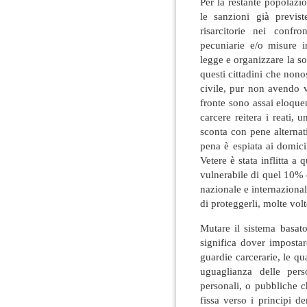
Per la restante popolazi
le sanzioni già previst
risarcitorie nei confr
pecuniarie e/o misure in
legge e organizzare la so
questi cittadini che nonos
civile, pur non avendo v
fronte sono assai eloque
carcere reitera i reati,
sconta con pene alternati
pena è espiata ai domici
Vetere è stata inflitta a
vulnerabile di quel 10% 
nazionale e internazional
di proteggerli, molte vol
Mutare il sistema basato
significa dover imposta
guardie carcerarie, le q
uguaglianza delle pers
personali, o pubbliche 
fissa verso i principi d