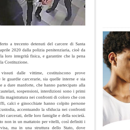
ferto a trecento detenuti del carcere di Santa
aprile 2020 dalla polizia penitenziaria, cioè da
a loro integrità fisica, e garantire che la pena
lla Costituzione.
vissuti dalle vittime, costituiscono prove
e le guardie carcerarie, sia quelle interne e sia
te a dare manforte, che hanno partecipato alla
autelari, sospensioni, interdizioni sono i primi
lla magistratura nei confronti di coloro che con
ffi, calci e ginocchiate hanno colpito persone
 custodia, accentuando la sfiducia nei confronti
dei carcerati, delle loro famiglie e della società.
to non in un mattatoio per vitelli, così definiti i
ivisa, ma in una struttura dello Stato, dove