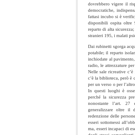
dovrebbero vigere il ris
democratiche, indispensa
fattasi incubo si è verifi
disponibili ospita oltr
reparto di alta sicurezza
stranieri 195, i malati ps
Dai rubinetti sgorga acq
potabile; il reparto iso
inchiodate al pavimento, s
radio, le attrezzature pe
Nelle sale ricreative c’è
c’è la biblioteca, però 
per un verso o per l’altro
In questi luoghi è osse
perché la sicurezza pre
nonostante l’art. 27 
generalizzare oltre il
redenzione delle person
esseri sottomessi all’ob
ma, esseri incapaci di e
dagli stessi sorveglianti