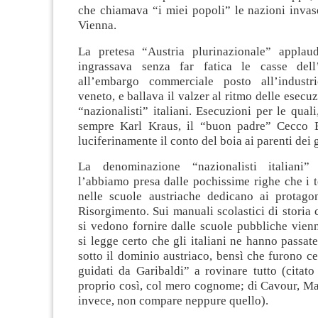
che chiamava “i miei popoli” le nazioni invas
Vienna.
La pretesa “Austria plurinazionale” applau
ingrassava senza far fatica le casse dell
all’embargo commerciale posto all’industr
veneto, e ballava il valzer al ritmo delle esecuz
“nazionalisti” italiani. Esecuzioni per le quali
sempre Karl Kraus, il “buon padre” Cecco
luciferinamente il conto del boia ai parenti dei g
La denominazione “nazionalisti italiani” 
l’abbiamo presa dalle pochissime righe che i t
nelle scuole austriache dedicano ai protagon
Risorgimento. Sui manuali scolastici di storia c
si vedono fornire dalle scuole pubbliche vienne
si legge certo che gli italiani ne hanno passate 
sotto il dominio austriaco, bensì che furono cer
guidati da Garibaldi” a rovinare tutto (citato
proprio così, col mero cognome; di Cavour, Mazz
invece, non compare neppure quello).