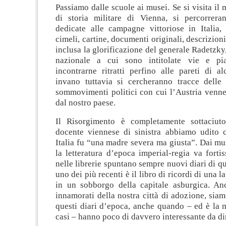
Passiamo dalle scuole ai musei. Se si visita il
di storia militare di Vienna, si percorrer
dedicate alle campagne vittoriose in Italia,
cimeli, cartine, documenti originali, descrizioni
inclusa la glorificazione del generale Radetzky,
nazionale a cui sono intitolate vie e pi
incontrarne ritratti perfino alle pareti di alc
invano tuttavia si cercheranno tracce delle 
sommovimenti politici con cui l’Austria venne
dal nostro paese.
Il Risorgimento è completamente sottaciut
docente viennese di sinistra abbiamo udito c
Italia fu “una madre severa ma giusta”. Dai muse
la letteratura d’epoca imperial-regia va forti
nelle librerie spuntano sempre nuovi diari di qu
uno dei più recenti è il libro di ricordi di una l
in un sobborgo della capitale asburgica. Anc
innamorati della nostra città di adozione, siamo
questi diari d’epoca, anche quando – ed è la 
casi – hanno poco di davvero interessante da di