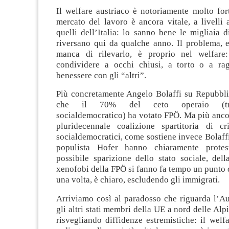
Il welfare austriaco è notoriamente molto fort
mercato del lavoro è ancora vitale, a livelli 
quelli dell’Italia: lo sanno bene le migliaia di
riversano qui da qualche anno. Il problema, 
manca di rilevarlo, è proprio nel welfare
condividere a occhi chiusi, a torto o a rag
benessere con gli “altri”.
Più concretamente Angelo Bolaffi su Repubbli
che il 70% del ceto operaio (trad
socialdemocratico) ha votato FPÖ. Ma più anco
pluridecennale coalizione spartitoria di cri
socialdemocratici, come sostiene invece Bolaffi,
populista Hofer hanno chiaramente protes
possibile sparizione dello stato sociale, dell
xenofobi della FPÖ si fanno fa tempo un punto
una volta, è chiaro, escludendo gli immigrati.
Arriviamo così al paradosso che riguarda l’Au
gli altri stati membri della UE a nord delle Alp
risvegliando diffidenze estremistiche: il welf