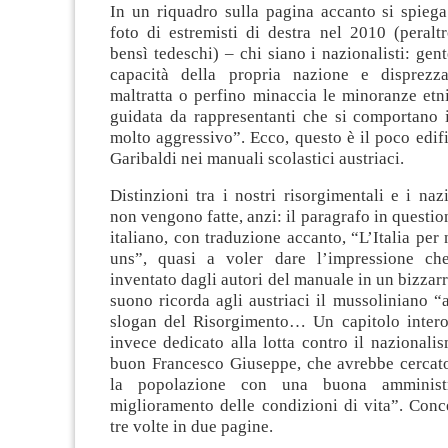
In un riquadro sulla pagina accanto si spiega
foto di estremisti di destra nel 2010 (peralt
bensì tedeschi) – chi siano i nazionalisti: gent
capacità della propria nazione e disprezza
maltratta o perfino minaccia le minoranze etni
guidata da rappresentanti che si comportano
molto aggressivo”. Ecco, questo è il poco edific
Garibaldi nei manuali scolastici austriaci.
Distinzioni tra i nostri risorgimentali e i nazi
non vengono fatte, anzi: il paragrafo in question
italiano, con traduzione accanto, “L’Italia per 
uns”, quasi a voler dare l’impressione ch
inventato dagli autori del manuale in un bizzarro
suono ricorda agli austriaci il mussoliniano “a
slogan del Risorgimento… Un capitolo inter
invece dedicato alla lotta contro il nazionali
buon Francesco Giuseppe, che avrebbe cercato
la popolazione con una buona amminist
miglioramento delle condizioni di vita”. Conce
tre volte in due pagine.