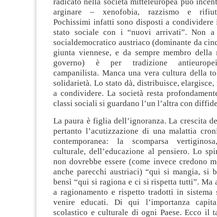
radicato nella società mitteleuropea può incen
arginare – xenofobia, razzismo e rifiuto
Pochissimi infatti sono disposti a condividere 
stato sociale con i “nuovi arrivati”. Non a 
socialdemocratico austriaco (dominante da cin
giunta viennese, e da sempre membro della 
governo) è per tradizione antieuropeist
campanilista. Manca una vera cultura della to
solidarietà. Lo stato dà, distribuisce, elargisc
a condividere. La società resta profondamente
classi sociali si guardano l’un l’altra con diffid
La paura è figlia dell’ignoranza. La crescita de
pertanto l’acutizzazione di una malattia cron
contemporanea: la scomparsa vertiginosa
culturale, dell’educazione al pensiero. Lo spi
non dovrebbe essere (come invece credono mo
anche parecchi austriaci) “qui si mangia, si b
bensì “qui si ragiona e ci si rispetta tutti”. Ma 
a ragionamento e rispetto tradotti in sistema 
venire educati. Di qui l’importanza capita
scolastico e culturale di ogni Paese. Ecco il t