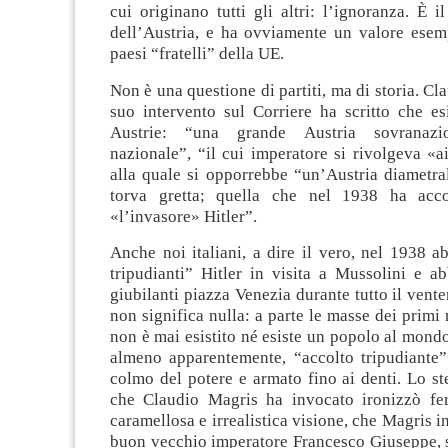
cui originano tutti gli altri: l’ignoranza. È 
dell’Austria, e ha ovviamente un valore esemp
paesi “fratelli” della UE.
Non è una questione di partiti, ma di storia. Cl
suo intervento sul Corriere ha scritto che es
Austrie: “una grande Austria sovranazio
nazionale”, “il cui imperatore si rivolgeva «a
alla quale si opporrebbe “un’Austria diametra
torva gretta; quella che nel 1938 ha accol
«l’invasore» Hitler”.
Anche noi italiani, a dire il vero, nel 1938 
tripudianti” Hitler in visita a Mussolini e a
giubilanti piazza Venezia durante tutto il vent
non significa nulla: a parte le masse dei primi m
non è mai esistito né esiste un popolo al mond
almeno apparentemente, “accolto tripudiante” 
colmo del potere e armato fino ai denti. Lo s
che Claudio Magris ha invocato ironizzò fe
caramellosa e irrealistica visione, che Magris i
buon vecchio imperatore Francesco Giuseppe, s