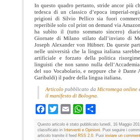
In questo quadro pertanto, stride ancor più c
tedesca di un classico d’epoca imperial-re
prigioni di Silvio Pellico sia fuori commer
reperibile solo col print on demand via Amazon
ha subìto il (tutto sommato sincero) diari
Giornate di Milano stilato dall’inviato di Me
Joseph Alexander von Hübner. Da queste parti
nelle università che la lingua italiana sarebbe 
artificiale e forzato della politica risorgim
linguisti che non sanno nulla dell’Accademia
del suo Vocabolario, e neppure che è Dante A
Garibaldi) il padre della lingua italiana.
Articolo
pubblicato da
Micromega online
e
il manifesto di Bologna
.
Facebook
Twitter
Email
WhatsApp
Condividi
Questo articolo è stato pubblicato lunedì, 16 Maggio 201
classificato in
Interventi e Opinioni
. Puoi seguire i comm
articolo tramite il feed
RSS 2.0
. Puoi
inviare un commen