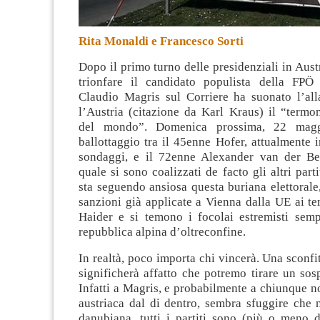
Rita Monaldi e Francesco Sorti
Dopo il primo turno delle presidenziali in Austr
trionfare il candidato populista della FPÖ
Claudio Magris sul Corriere ha suonato l’al
l’Austria (citazione da Karl Kraus) il “termo
del mondo”
. Domenica prossima, 22 magg
ballottaggio tra il 45enne Hofer, attualmente 
sondaggi, e il 72enne Alexander van der Bel
quale si sono coalizzati de facto gli altri part
sta seguendo ansiosa questa buriana elettorale,
sanzioni già applicate a Vienna dalla UE ai t
Haider e si temono i focolai estremisti sempr
repubblica alpina d’oltreconfine.
In realtà, poco importa chi vincerà. Una sconfi
significherà affatto che potremo tirare un sosp
Infatti a Magris, e probabilmente a chiunque no
austriaca dal di dentro, sembra sfuggire che 
danubiana, tutti i partiti sono (più o meno d