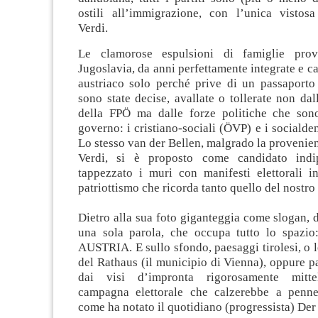
ostili all’immigrazione, con l’unica vistos
Verdi.
Le clamorose espulsioni di famiglie prove
Jugoslavia, da anni perfettamente integrate e ca
austriaco solo perché prive di un passaport
sono state decise, avallate o tollerate non dal
della FPÖ ma dalle forze politiche che son
governo: i cristiano-sociali (ÖVP) e i socialde
Lo stesso van der Bellen, malgrado la provenienz
Verdi, si è proposto come candidato ind
tappezzato i muri con manifesti elettorali i
patriottismo che ricorda tanto quello del nostro
Dietro alla sua foto giganteggia come slogan, di
una sola parola, che occupa tutto lo spazi
AUSTRIA. E sullo sfondo, paesaggi tirolesi, o l
del Rathaus (il municipio di Vienna), oppure pa
dai visi d’impronta rigorosamente mitte
campagna elettorale che calzerebbe a pennel
come ha notato il quotidiano (progressista) Der