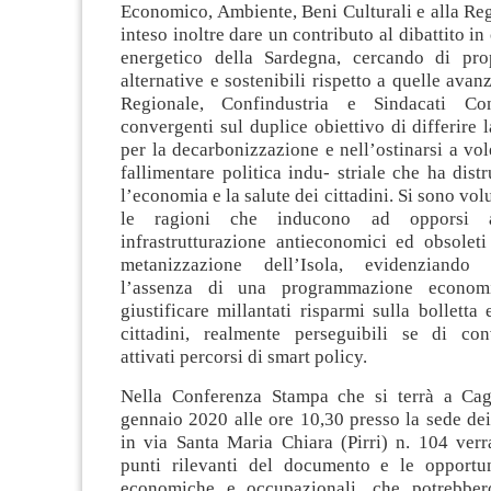
Economico, Ambiente, Beni Culturali e alla Regi
inteso inoltre dare un contributo al dibattito in
energetico della Sardegna, cercando di pro
alternative e sostenibili rispetto a quelle ava
Regionale, Confindustria e Sindacati Conf
convergenti sul duplice obiettivo di differire 
per la decarbonizzazione e nell’ostinarsi a vol
fallimentare politica indu- striale che ha distr
l’economia e la salute dei cittadini. Si sono vo
le ragioni che inducono ad opporsi a
infrastrutturazione antieconomici ed obsoleti
metanizzazione dell’Isola, evidenziando
l’assenza di una programmazione econom
giustificare millantati risparmi sulla bolletta 
cittadini, realmente perseguibili se di co
attivati percorsi di smart policy.
Nella Conferenza Stampa che si terrà a Cag
gennaio 2020 alle ore 10,30 presso la sede de
in via Santa Maria Chiara (Pirri) n. 104 verra
punti rilevanti del documento e le opportun
economiche e occupazionali, che potrebbero