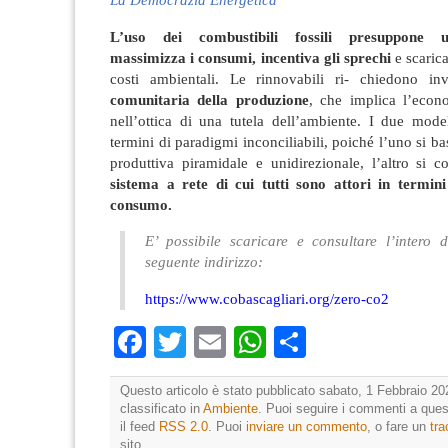
La Democrazia Energetica
L’uso dei combustibili fossili presuppone u
massimizza i consumi, incentiva gli sprechi
e scarica
costi ambientali. Le rinnovabili ri- chiedono i
comunitaria della produzione
, che implica l’eco
nell’ottica di una tutela dell’ambiente. I due mode
termini di paradigmi inconciliabili, poiché l’uno si ba
produttiva piramidale e unidirezionale, l’altro si
sistema a rete di cui tutti sono attori in termin
consumo.
E’ possibile scaricare e consultare l’intero
seguente indirizzo:
https://www.cobascagliari.org/zero-co2
Facebook
Twitter
Email
WhatsApp
Condividi
Questo articolo è stato pubblicato sabato, 1 Febbraio 20
classificato in
Ambiente
. Puoi seguire i commenti a quest
il feed
RSS 2.0
. Puoi
inviare un commento
, o fare un
tr
sito.