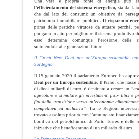
Una vera e propria fonte di energia può ess
l’efficientamento del sistema energetico
, sia dal la
che dal lato dei consumi: un obiettivo da persegu
patrimonio immobiliare pubblico.
Il risparmio ene
prima delle pratiche virtuose da attuare perché, pe
pongano in atto per migliorare il sistema produttivo del
esso determina comunque l’erosione delle ris
sottraendole alle generazioni future.
Il Green New Deal per un’Europa sostenibile inte
Sardegna
Il 15 gennaio 2020 il parlamento Europeo ha approv
Deal per un Europa sostenibile
. Il Piano, che nasce
di dieci miliardi di euro, è destinato a creare un “
co
agevolare e stimolare gli investimenti pub- blici e pr
fini della transizione verso un’economia climaticame
competitiva ed inclusiva”.
Tra le Regioni interessa
trovato assoluta priorità con l’annunciato finanziamento
bonifica del petrolchimico di Porto Torres e delle m
iniziative che beneficeranno di un miliardo di euro.